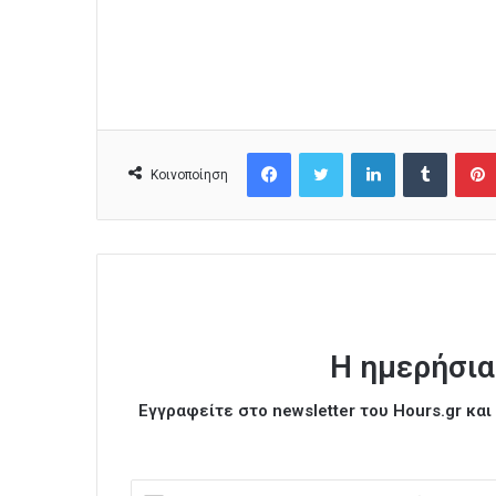
Facebook
Twitter
LinkedIn
Tumblr
Κοινοποίηση
Η ημερήσια
Εγγραφείτε στο newsletter του Hours.gr κα
Ε