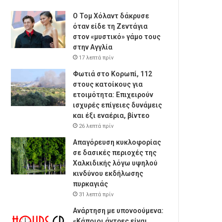
Ο Τομ Χόλαντ δάκρυσε
όταν είδε τη Ζεντάγια
στον «μυστικό» γάμο τους
στην Αγγλία
17 λεπτά πρίν
Φωτιά στο Κορωπί, 112
στους κατοίκους για
ετοιμότητα: Επιχειρούν
ισχυρές επίγειες δυνάμεις
και έξι εναέρια, βίντεο
26 λεπτά πρίν
Απαγόρευση κυκλοφορίας
σε δασικές περιοχές της
Χαλκιδικής λόγω υψηλού
κινδύνου εκδήλωσης
πυρκαγιάς
31 λεπτά πρίν
Ανάρτηση με υπονοούμενα:
«Κάποιοι άντρες είναι