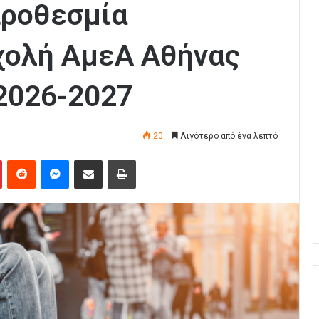
προθεσμία
χολή ΑμεΑ Αθήνας
 2026-2027
20
Λιγότερο από ένα λεπτό
Pinterest
Reddit
Messenger
Κοινοποίηση μέσω Email
Εκτύπωση