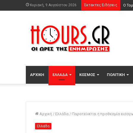
Κυριακή, 9 Αυγούστου 2026
Έκτακτες Ειδήσεις
ΑΡΧΙΚΉ
ΕΛΛΆΔΑ
ΚΌΣΜΟΣ
ΠΟΛΙΤΙΚΉ
Αρχική
/
Ελλάδα
/
Παρατείνεται η προθεσμία εισαγω
Ελλάδα