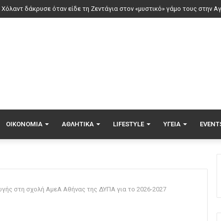
ΟΙΚΟΝΟΜΊΑ
ΑΘΛΗΤΙΚΆ
LIFESTYLE
ΥΓΕΊΑ
EVENT
γής στη σχολή ΑμεΑ Αθήνας της ΔΥΠΑ για το 2026-2027