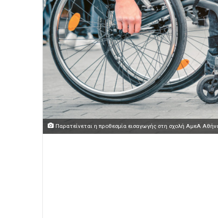
Παρατείνεται η προθεσμία εισαγωγής στη σχολή ΑμεΑ Αθήν