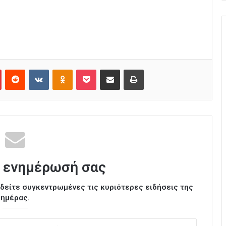
Pinterest
Reddit
VKontakte
Odnoklassniki
Pocket
Κοινοποίηση μέσω Email
Εκτύπωση
 ενημέρωσή σας
ι δείτε συγκεντρωμένες τις κυριότερες ειδήσεις της
ημέρας.