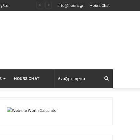
Φωτιά στο Κορωπί, 112 στους κατοίκους για ετοιμότητα: Επιχειρούν ισχυρές επίγειες δυνάμεις και έξι εναέρια, βίντεο
info@hours.gr
Hours Chat
Αναζήτηση
S
HOURS CHAT
για