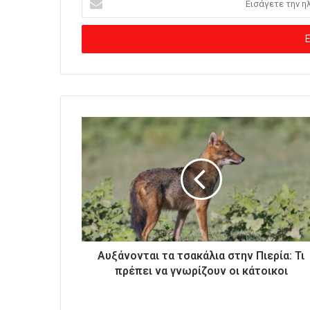
ι
σ
ά
γ
ε
τ
ε
τ
η
ν
η
λ
ε
κ
τ
ρ
ο
Αυξάνονται τα τσακάλια στην Πιερία: Τι
ν
πρέπει να γνωρίζουν οι κάτοικοι
ι
κ
ή