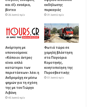
και έξι εναέρια,
εκδήλωσης
βίντεο
πυρκαγιάς
26 λεπτά πρίν
31 λεπτά πρίν
Ανάρτηση με
Φωτιά τώρα σε
υπονοούμενα:
χαμηλή βλάστηση
«Κάποιοι άντρες
στα Παγούρια
είναι απλά
Κομοτηνής,
κατώτεροι των
κινητοποίηση της
περιστάσεων» λέει η
Πυροσβεστικής
Ανδρομάχη εν μέσω
51 λεπτά πρίν
φημών για τη σχέση
της με τον Γιώργο
Λιβάνη
45 λεπτά πρίν