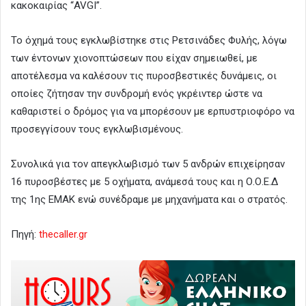
κακοκαιρίας “AVGI”.
Το όχημά τους εγκλωβίστηκε στις Ρετσινάδες Φυλής, λόγω
των έντονων χιονοπτώσεων που είχαν σημειωθεί, με
αποτέλεσμα να καλέσουν τις πυροσβεστικές δυνάμεις, οι
οποίες ζήτησαν την συνδρομή ενός γκρέιντερ ώστε να
καθαριστεί ο δρόμος για να μπορέσουν με ερπυστριοφόρο να
προσεγγίσουν τους εγκλωβισμένους.
Συνολικά για τον απεγκλωβισμό των 5 ανδρών επιχείρησαν
16 πυροσβέστες με 5 οχήματα, ανάμεσά τους και η Ο.Ο.Ε.Δ
της 1ης ΕΜΑΚ ενώ συνέδραμε με μηχανήματα και ο στρατός.
Πηγή:
thecaller.gr