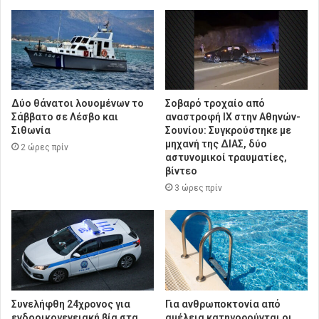
Δύο θάνατοι λουομένων το
Σοβαρό τροχαίο από
Σάββατο σε Λέσβο και
αναστροφή ΙΧ στην Αθηνών-
Σιθωνία
Σουνίου: Συγκρούστηκε με
μηχανή της ΔΙΑΣ, δύο
2 ώρες πρίν
αστυνομικοί τραυματίες,
βίντεο
3 ώρες πρίν
Συνελήφθη 24χρονος για
Για ανθρωποκτονία από
ενδοοικογενειακή βία στα
αμέλεια κατηγορούνται οι