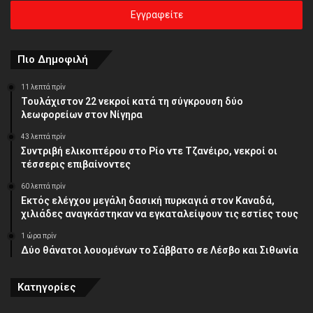
ηλεκτρονική
σας
διεύθυνση
Πιο Δημοφιλή
11 λεπτά πρίν
Τουλάχιστον 22 νεκροί κατά τη σύγκρουση δύο
λεωφορείων στον Νίγηρα
43 λεπτά πρίν
Συντριβή ελικοπτέρου στο Ρίο ντε Τζανέιρο, νεκροί οι
τέσσερις επιβαίνοντες
60 λεπτά πρίν
Εκτός ελέγχου μεγάλη δασική πυρκαγιά στον Καναδά,
χιλιάδες αναγκάστηκαν να εγκαταλείψουν τις εστίες τους
1 ώρα πρίν
Δύο θάνατοι λουομένων το Σάββατο σε Λέσβο και Σιθωνία
Κατηγορίες