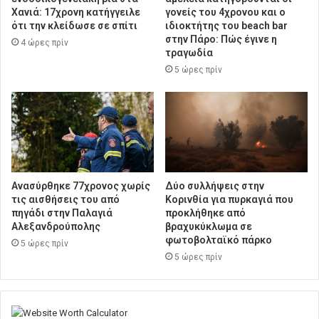
Χανιά: 17χρονη κατήγγειλε
γονείς του 4χρονου και ο
ότι την κλείδωσε σε σπίτι
ιδιοκτήτης του beach bar
στην Πάρο: Πώς έγινε η
4 ώρες πρίν
τραγωδία
5 ώρες πρίν
Ανασύρθηκε 77χρονος χωρίς
Δύο συλλήψεις στην
τις αισθήσεις του από
Κορινθία για πυρκαγιά που
πηγάδι στην Παλαγιά
προκλήθηκε από
Αλεξανδρούπολης
βραχυκύκλωμα σε
φωτοβολταϊκό πάρκο
5 ώρες πρίν
5 ώρες πρίν