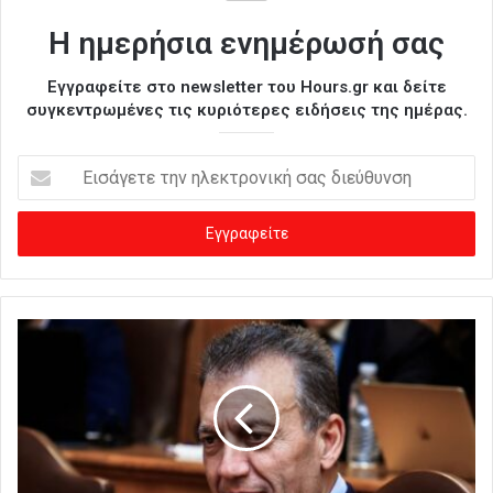
Η ημερήσια ενημέρωσή σας
Εγγραφείτε στο newsletter του Hours.gr και δείτε
συγκεντρωμένες τις κυριότερες ειδήσεις της ημέρας.
Ε
ι
σ
ά
γ
ε
τ
ε
τ
η
ν
η
λ
ε
κ