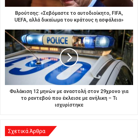
τ
ρ
Βρούτσης: «Σεβόμαστε το αυτοδιοίκητο, FIFA,
ο
UEFA, αλλά δικαίωμα του κράτους η ασφάλεια»
ν
ι
κ
ή
σ
α
ς
δ
ι
ε
ύ
Φυλάκιση 12 μηνών με αναστολή στον 29χρονο για
θ
το ραντεβού που έκλεισε με ανήλικη – Τι
υ
ισχυρίστηκε
ν
σ
η
Σχετικά Άρθρα