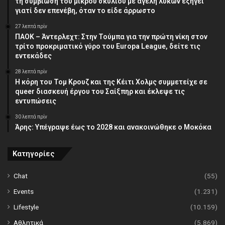
τη συμβίωση του μικρού σκυλιού με αγέλη λύκων εξηγεί
γιατί δεν επενέβη, όταν το είδε άρρωστο
27 λεπτά πρίν
ΠΑΟΚ – Άντερλεχτ: Στην Τούμπα για την πρώτη νίκη στον
τρίτο προκριματικό γύρο του Europa League, δείτε τις
εντεκάδες
28 λεπτά πρίν
Η κόρη του Τομ Κρουζ και της Κέιτι Χολμς συμμετείχε σε
queer διασκευή έργου του Σαίξπηρ και έκλεψε τις
εντυπώσεις
30 λεπτά πρίν
Άρης: Υπέγραψε έως το 2028 και ανακοινώθηκε ο Μοκόκα
Κατηγορίες
Chat
(55)
Events
(1.231)
Lifestyle
(10.159)
Αθλητικά
(5.869)