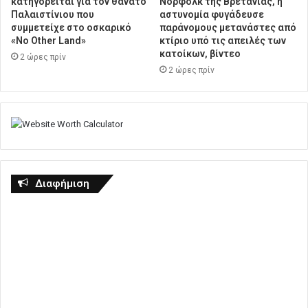
κατηγορείται για τον θάνατο
Νόρφολκ της Βρετανίας, η
Παλαιστίνιου που
αστυνομία φυγάδευσε
συμμετείχε στο οσκαρικό
παράνομους μετανάστες από
«No Other Land»
κτίριο υπό τις απειλές των
κατοίκων, βίντεο
2 ώρες πρίν
2 ώρες πρίν
Διαφήμιση