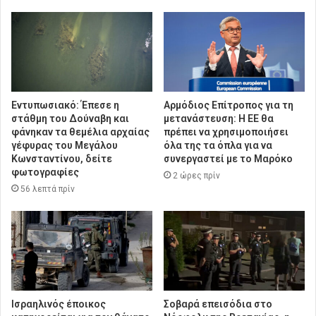
Εντυπωσιακό: Έπεσε η
Αρμόδιος Επίτροπος για τη
στάθμη του Δούναβη και
μετανάστευση: Η ΕΕ θα
φάνηκαν τα θεμέλια αρχαίας
πρέπει να χρησιμοποιήσει
γέφυρας του Μεγάλου
όλα της τα όπλα για να
Κωνσταντίνου, δείτε
συνεργαστεί με το Μαρόκο
φωτογραφίες
2 ώρες πρίν
56 λεπτά πρίν
Ισραηλινός έποικος
Σοβαρά επεισόδια στο