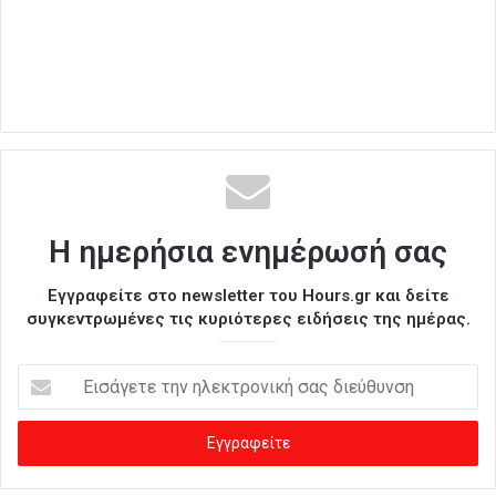
Η ημερήσια ενημέρωσή σας
Εγγραφείτε στο newsletter του Hours.gr και δείτε
συγκεντρωμένες τις κυριότερες ειδήσεις της ημέρας.
Ε
ι
σ
ά
γ
ε