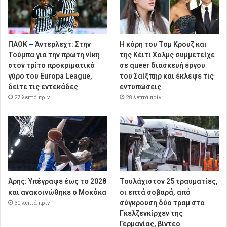
ΠΑΟΚ – Άντερλεχτ: Στην
Η κόρη του Τομ Κρουζ και
Τούμπα για την πρώτη νίκη
της Κέιτι Χολμς συμμετείχε
στον τρίτο προκριματικό
σε queer διασκευή έργου
γύρο του Europa League,
του Σαίξπηρ και έκλεψε τις
δείτε τις εντεκάδες
εντυπώσεις
27 λεπτά πρίν
28 λεπτά πρίν
Άρης: Υπέγραψε έως το 2028
Τουλάχιστον 25 τραυματίες,
και ανακοινώθηκε ο Μοκόκα
οι επτά σοβαρά, από
σύγκρουση δύο τραμ στο
30 λεπτά πρίν
Γκελζενκίρχεν της
Γερμανίας, βίντεο