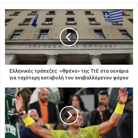
τ
ε
τ
η
ν
η
λ
ε
κ
τ
ρ
Ελληνικές τράπεζες: «Φρένο» της ΤτΕ στα σενάρια
ο
για ταχύτερη καταβολή του αναβαλλόμενου φόρου
ν
ι
κ
ή
σ
α
ς
δ
ι