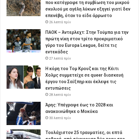
που κατέγραφε τη συμβίωση του μικρού
σκυλιού με αγέλη λύκων εξηγεί γιατί δεν
επενέβη, όταν το είδε άρρωστο
26 λεπτά πρίν
ΠΑΟΚ – Άντερλεχτ: Στην Τούμπα για την
πρώτη νίκη στον τρίτο προκριματικό
γύρο του Europa League, δείτε τις
εντεκάδες
27 λεπτά πρίν
Η κόρη του Τομ Κρουζ και της Κέιτι
Χολμς συμμετείχε σε queer διασκευή
έργου του Σαίξπηρ και έκλεψε τις
εντυπώσεις
28 λεπτά πρίν
Άρης: Υπέγραψε έως το 2028 και
ανακοινώθηκε ο Μοκόκα
30 λεπτά πρίν
Τουλάχιστον 25 τραυματίες, οι επτά
σοβαρά, από σύγκρουση δύο τραμ στο