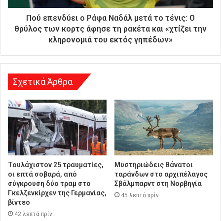
ε
ύ
Πού επενδύει o Ράφα Ναδάλ μετά το τένις: Ο
θ
θρύλος των κορτς άφησε τη ρακέτα και «χτίζει την
υ
κληρονομιά του εκτός γηπέδων»
ν
σ
η
Σχετικά Άρθρα
Τουλάχιστον 25 τραυματίες,
Μυστηριώδεις θάνατοι
οι επτά σοβαρά, από
ταράνδων στο αρχιπέλαγος
σύγκρουση δύο τραμ στο
Σβάλμπαρντ στη Νορβηγία
Γκελζενκίρχεν της Γερμανίας,
45 λεπτά πρίν
βίντεο
42 λεπτά πρίν