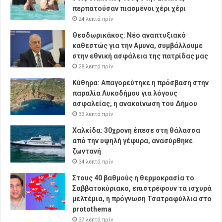
περπατούσαν πιασμένοι χέρι χέρι
24 λεπτά πρίν
Θεοδωρικάκος: Νέο αναπτυξιακό
καθεστώς για την Αμυνα, συμβάλλουμε
στην εθνική ασφάλεια της πατρίδας μας
28 λεπτά πρίν
Κύθηρα: Απαγορεύτηκε η πρόσβαση στην
παραλία Λυκοδήμου για λόγους
ασφαλείας, η ανακοίνωση του Δήμου
33 λεπτά πρίν
Χαλκίδα: 30χρονη έπεσε στη θάλασσα
από την υψηλή γέφυρα, ανασύρθηκε
ζωντανή
34 λεπτά πρίν
Στους 40 βαθμούς η θερμοκρασία το
Σαββατοκύριακο, επιστρέφουν τα ισχυρά
μελτέμια, η πρόγνωση Τσατραφύλλια στο
protothema
37 λεπτά πρίν