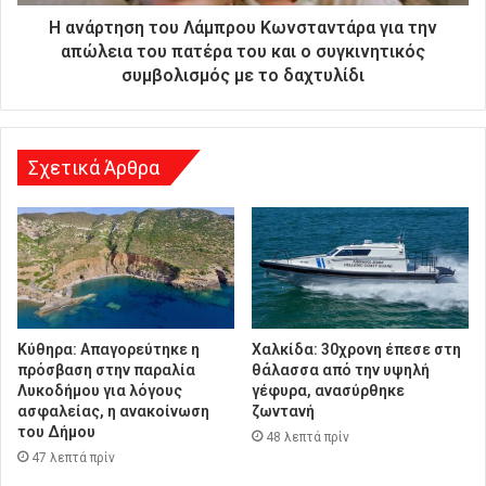
ύ
Η ανάρτηση του Λάμπρου Κωνσταντάρα για την
θ
απώλεια του πατέρα του και ο συγκινητικός
υ
συμβολισμός με το δαχτυλίδι
ν
σ
η
Σχετικά Άρθρα
Κύθηρα: Απαγορεύτηκε η
Χαλκίδα: 30χρονη έπεσε στη
πρόσβαση στην παραλία
θάλασσα από την υψηλή
Λυκοδήμου για λόγους
γέφυρα, ανασύρθηκε
ασφαλείας, η ανακοίνωση
ζωντανή
του Δήμου
48 λεπτά πρίν
47 λεπτά πρίν