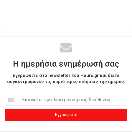
Η ημερήσια ενημέρωσή σας
Εγγραφείτε στο newsletter του Hours.gr και δείτε
συγκεντρωμένες τις κυριότερες ειδήσεις της ημέρας.
Ε
ι
σ
ά
γ
ε