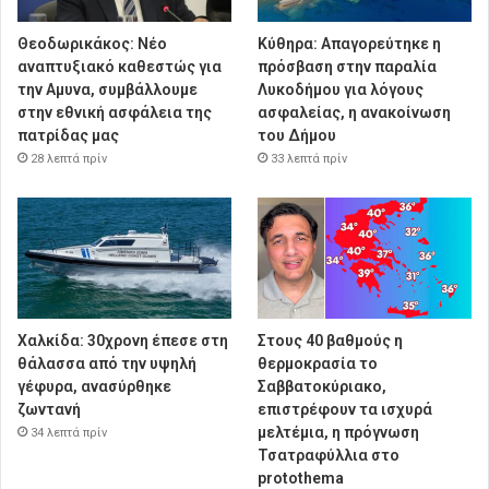
Θεοδωρικάκος: Νέο
Κύθηρα: Απαγορεύτηκε η
αναπτυξιακό καθεστώς για
πρόσβαση στην παραλία
την Αμυνα, συμβάλλουμε
Λυκοδήμου για λόγους
στην εθνική ασφάλεια της
ασφαλείας, η ανακοίνωση
πατρίδας μας
του Δήμου
28 λεπτά πρίν
33 λεπτά πρίν
Χαλκίδα: 30χρονη έπεσε στη
Στους 40 βαθμούς η
θάλασσα από την υψηλή
θερμοκρασία το
γέφυρα, ανασύρθηκε
Σαββατοκύριακο,
ζωντανή
επιστρέφουν τα ισχυρά
μελτέμια, η πρόγνωση
34 λεπτά πρίν
Τσατραφύλλια στο
protothema