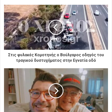
τ
ε
τ
η
ν
η
λ
ε
κ
τ
ρ
Στις φυλακές Κομοτηνής ο Βούλγαρος οδηγός του
ο
τραγικού δυστυχήματος στην Εγνατία οδό
ν
ι
κ
ή
σ
α
ς
δ
ι
ε