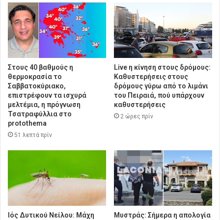
Στους 40 βαθμούς η
Live η κίνηση στους δρόμους:
θερμοκρασία το
Καθυστερήσεις στους
Σαββατοκύριακο,
δρόμους γύρω από το λιμάνι
επιστρέφουν τα ισχυρά
του Πειραιά, πού υπάρχουν
μελτέμια, η πρόγνωση
καθυστερήσεις
Τσατραφύλλια στο
2 ώρες πρίν
protothema
51 λεπτά πρίν
Ιός Δυτικού Νείλου: Μάχη
Μυστράς: Σήμερα η απολογία