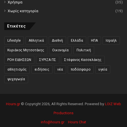
Χρήσιμα
(35)
Χωρίς κατηγορία
(19)
Ετικέτες
Lifestyle
Αθλητικά
Διεθνή
Ελλάδα
ΗΠΑ
Ισραήλ
Κυριάκος Μητσοτάκης
Οικονομία
Πολιτική
ΡΟΗ ΕΙΔΗΣΕΩΝ
ΣΥΡΙΖΑ ΠΣ
Στέφανος Κασσελάκης
αθλητισμός
ειδήσεις
νέα
ποδόσφαιρο
υγεία
ψυχαγωγία
Hours.gr
© Copyright 2026, All Rights Reserved. Powered by
LOIZ Web
Productions
info@hours.gr
Hours Chat