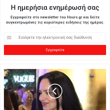
Η ημερήσια ενημέρωσή σας
Εγγραφείτε στο newsletter του Hours.gr και δείτε
συγκεντρωμένες τις κυριότερες ειδήσεις της ημέρας.
Ε
ι
σ
ά
γ
ε
τ
ε
τ
η
ν
η
λ
ε
κ