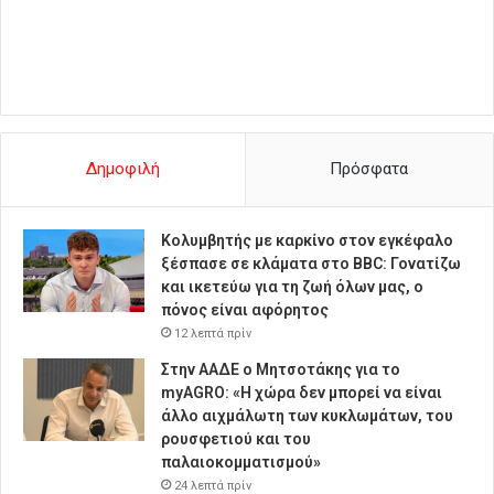
Δημοφιλή
Πρόσφατα
Κολυμβητής με καρκίνο στον εγκέφαλο
ξέσπασε σε κλάματα στο BBC: Γονατίζω
και ικετεύω για τη ζωή όλων μας, ο
πόνος είναι αφόρητος
12 λεπτά πρίν
Στην ΑΑΔΕ ο Μητσοτάκης για το
myAGRO: «Η χώρα δεν μπορεί να είναι
άλλο αιχμάλωτη των κυκλωμάτων, του
ρουσφετιού και του
παλαιοκομματισμού»
24 λεπτά πρίν