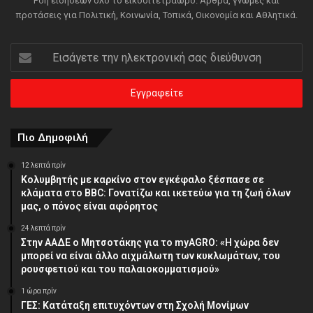
Ροή ειδήσεων όλο το εικοσιτετράωρο. Άρθρα, γνώμες και
προτάσεις για Πολιτική, Κοινωνία, Τοπικά, Οικονομία και Αθλητικά.
Εισάγετε
την
ηλεκτρονική
σας
διεύθυνση
Πιο Δημοφιλή
12 λεπτά πρίν
Κολυμβητής με καρκίνο στον εγκέφαλο ξέσπασε σε
κλάματα στο BBC: Γονατίζω και ικετεύω για τη ζωή όλων
μας, ο πόνος είναι αφόρητος
24 λεπτά πρίν
Στην ΑΑΔΕ ο Μητσοτάκης για το myAGRO: «Η χώρα δεν
μπορεί να είναι άλλο αιχμάλωτη των κυκλωμάτων, του
ρουσφετιού και του παλαιοκομματισμού»
1 ώρα πρίν
ΓΕΣ: Κατάταξη επιτυχόντων στη Σχολή Μονίμων