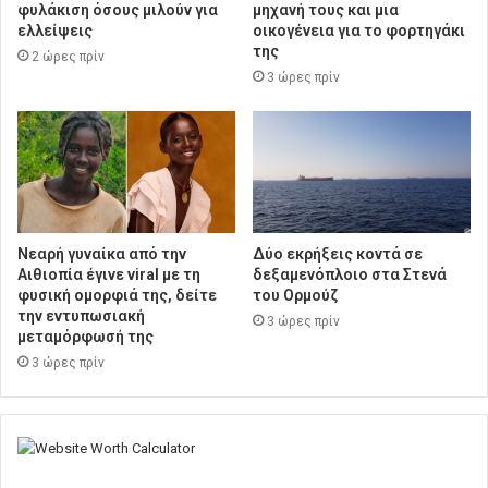
φυλάκιση όσους μιλούν για
μηχανή τους και μια
ελλείψεις
οικογένεια για το φορτηγάκι
της
2 ώρες πρίν
3 ώρες πρίν
Νεαρή γυναίκα από την
Δύο εκρήξεις κοντά σε
Αιθιοπία έγινε viral με τη
δεξαμενόπλοιο στα Στενά
φυσική ομορφιά της, δείτε
του Ορμούζ
την εντυπωσιακή
3 ώρες πρίν
μεταμόρφωσή της
3 ώρες πρίν