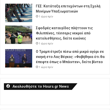
ΓΕΣ: Κατάταξη επιτυχόντων στη Σχολή
Μονίμων Υπαξιωματικών
1 ώρα πρίν
Σφοδρές καταιγίδες πλήττουν τις
Φιλιππίνες, τέσσερις νεκροί από
κατολισθήσεις, δείτε εικόνες
1 ώρα πρίν
Ο Τραμπ έτρεξε πίσω από μικρό αγόρι σε
σκηνή στο Λας Βέγκας: «Φοβήθηκα ότι θα
έπεφτε όπως ο Μπάιντεν», δείτε βίντεο
1 ώρα πρίν
Ακολουθήστε το Hours.gr News