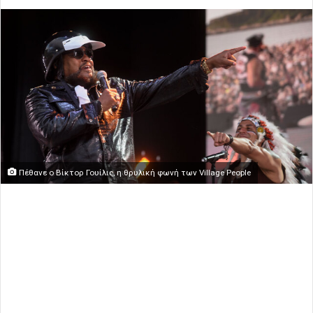
Πέθανε ο Βίκτορ Γουίλις, η θρυλική φωνή των Village People