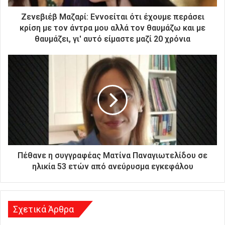
τ
ρ
Ζενεβιέβ Μαζαρί: Εννοείται ότι έχουμε περάσει
ο
κρίση με τον άντρα μου αλλά τον θαυμάζω και με
ν
θαυμάζει, γι' αυτό είμαστε μαζί 20 χρόνια
ι
κ
ή
σ
α
ς
δ
ι
ε
ύ
θ
Πέθανε η συγγραφέας Ματίνα Παναγιωτελίδου σε
υ
ηλικία 53 ετών από ανεύρυσμα εγκεφάλου
ν
σ
η
Σχετικά Άρθρα