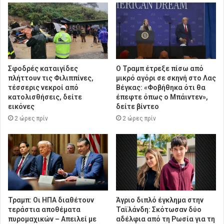
Σφοδρές καταιγίδες
Ο Τραμπ έτρεξε πίσω από
πλήττουν τις Φιλιππίνες,
μικρό αγόρι σε σκηνή στο Λας
τέσσερις νεκροί από
Βέγκας: «Φοβήθηκα ότι θα
κατολισθήσεις, δείτε
έπεφτε όπως ο Μπάιντεν»,
εικόνες
δείτε βίντεο
2 ώρες πρίν
2 ώρες πρίν
Τραμπ: Οι ΗΠΑ διαθέτουν
Άγριο διπλό έγκλημα στην
τεράστια αποθέματα
Ταϊλάνδη: Σκότωσαν δύο
πυρομαχικών – Απειλεί με
αδέλφια από τη Ρωσία για τη