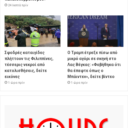
24 λεπτά πρίν
Σφοδρές καταιγίδες
Ο Τραμπ έτρεξε πίσω από
πλήττουν τις Φιλιππίνες,
μικρό αγόρι σε σκηνή στο
τέσσερις νεκροί από
Λας Βέγκας: «Φοβήθηκα ότι
κατολισθήσεις, δείτε
θα έπεφτε όπως ο
εικόνες
Μπάιντεν», δείτε βίντεο
1 ώρα πρίν
1 ώρα πρίν