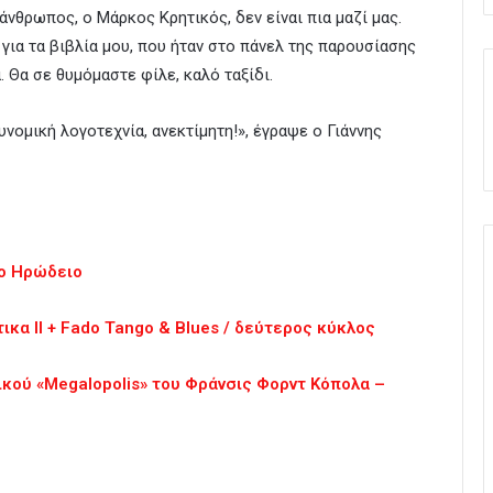
νθρωπος, ο Μάρκος Κρητικός, δεν είναι πια μαζί μας.
για τα βιβλία μου, που ήταν στο πάνελ της παρουσίασης
. Θα σε θυμόμαστε φίλε, καλό ταξίδι.
νομική λογοτεχνία, ανεκτίμητη!», έγραψε ο Γιάννης
το Ηρώδειο
κα II + Fado Tango & Blues / δεύτερος κύκλος
ικού «Megalopolis» του Φράνσις Φορντ Κόπολα –