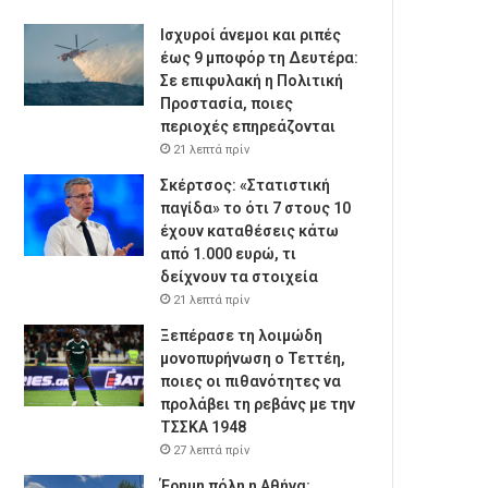
Ισχυροί άνεμοι και ριπές
έως 9 μποφόρ τη Δευτέρα:
Σε επιφυλακή η Πολιτική
Προστασία, ποιες
περιοχές επηρεάζονται
21 λεπτά πρίν
Σκέρτσος: «Στατιστική
παγίδα» το ότι 7 στους 10
έχουν καταθέσεις κάτω
από 1.000 ευρώ, τι
δείχνουν τα στοιχεία
21 λεπτά πρίν
Ξεπέρασε τη λοιμώδη
μονοπυρήνωση ο Τεττέη,
ποιες οι πιθανότητες να
προλάβει τη ρεβάνς με την
ΤΣΣΚΑ 1948
27 λεπτά πρίν
Έρημη πόλη η Αθήνα: