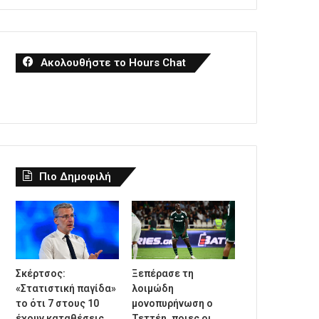
Ακολουθήστε το Hours Chat
Πιο Δημοφιλή
Σκέρτσος:
Ξεπέρασε τη
«Στατιστική παγίδα»
λοιμώδη
το ότι 7 στους 10
μονοπυρήνωση ο
έχουν καταθέσεις
Τεττέη, ποιες οι