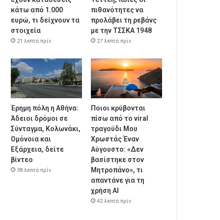
κάτω από 1.000
πιθανότητες να
ευρώ, τι δείχνουν τα
προλάβει τη ρεβάνς
στοιχεία
με την ΤΣΣΚΑ 1948
21 λεπτά πρίν
27 λεπτά πρίν
Έρημη πόλη η Αθήνα:
Ποιοι κρύβονται
Άδειοι δρόμοι σε
πίσω από το viral
Σύνταγμα, Κολωνάκι,
τραγούδι Μου
Ομόνοια και
Χρωστάς Έναν
Εξάρχεια, δείτε
Αύγουστο: «Δεν
βίντεο
βασίστηκε στον
Μητροπάνο», τι
38 λεπτά πρίν
απαντάνε για τη
χρήση AI
42 λεπτά πρίν