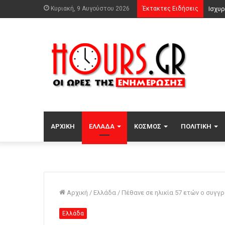
Κυριακή, 9 Αυγούστου 2026
Έκτακτες Ειδήσεις
ΑΡΧΙΚΉ
ΕΛΛΆΔΑ
ΚΌΣΜΟΣ
ΠΟΛΙΤΙΚΉ
Αρχική
/
Ελλάδα
/
Πέθανε σε ηλικία 57 ετών ο συγ
Ελλάδα