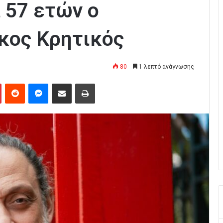
 57 ετών ο
κος Κρητικός
80
1 λεπτό ανάγνωσης
Pinterest
Reddit
Messenger
Κοινοποίηση μέσω Email
Εκτύπωση