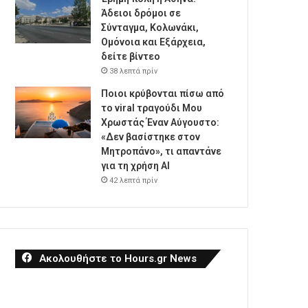
Άδειοι δρόμοι σε
Σύνταγμα, Κολωνάκι,
Ομόνοια και Εξάρχεια,
δείτε βίντεο
38 λεπτά πρίν
Ποιοι κρύβονται πίσω από
το viral τραγούδι Μου
Χρωστάς Έναν Αύγουστο:
«Δεν βασίστηκε στον
Μητροπάνο», τι απαντάνε
για τη χρήση AI
42 λεπτά πρίν
Ακολουθήστε το Hours.gr News