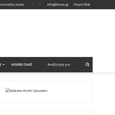
Σκέρτσος: «Στατιστική παγίδα» το ότι 7 στους 10 έχουν καταθέσεις κάτω από 1.000 ευρώ, τι δείχνουν τα στοιχεία
info@hours.gr
Hours Chat
Αναζήτηση
S
HOURS CHAT
για