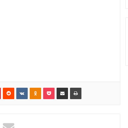
Pinterest
Reddit
VKontakte
Odnoklassniki
Pocket
Κοινοποίηση μέσω Email
Εκτύπωση