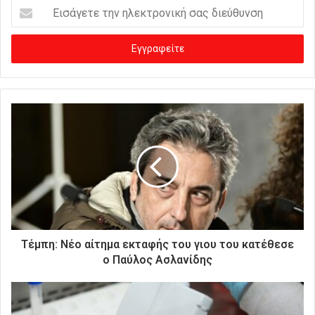
Ε
ι
σ
ά
γ
ε
τ
ε
τ
η
ν
η
λ
ε
κ
τ
ρ
Τέμπη: Νέο αίτημα εκταφής του γιου του κατέθεσε
ο
ο Παύλος Ασλανίδης
ν
ι
κ