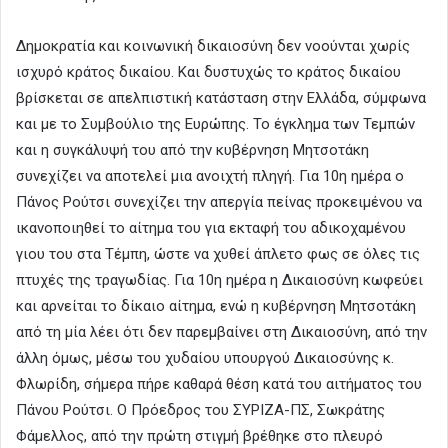
Δημοκρατία και κοινωνική δικαιοσύνη δεν νοούνται χωρίς
ισχυρό κράτος δικαίου. Και δυστυχώς το κράτος δικαίου
βρίσκεται σε απελπιστική κατάσταση στην Ελλάδα, σύμφωνα
και με το Συμβούλιο της Ευρώπης. Το έγκλημα των Τεμπών
και η συγκάλυψή του από την κυβέρνηση Μητσοτάκη
συνεχίζει να αποτελεί μια ανοιχτή πληγή. Για 10η ημέρα ο
Πάνος Ρούτσι συνεχίζει την απεργία πείνας προκειμένου να
ικανοποιηθεί το αίτημα του για εκταφή του αδικοχαμένου
γιου του στα Τέμπη, ώστε να χυθεί άπλετο φως σε όλες τις
πτυχές της τραγωδίας. Για 10η ημέρα η Δικαιοσύνη κωφεύει
και αρνείται το δίκαιο αίτημα, ενώ η κυβέρνηση Μητσοτάκη
από τη μία λέει ότι δεν παρεμβαίνει στη Δικαιοσύνη, από την
άλλη όμως, μέσω του χυδαίου υπουργού Δικαιοσύνης κ.
Φλωρίδη, σήμερα πήρε καθαρά θέση κατά του αιτήματος του
Πάνου Ρούτσι. Ο Πρόεδρος του ΣΥΡΙΖΑ-ΠΣ, Σωκράτης
Φάμελλος, από την πρώτη στιγμή βρέθηκε στο πλευρό