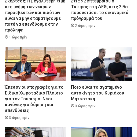
Σκέρτσος: Η μεγαλύτερη τιμή
Στις 9 Σεπτεμβρίου ο
στη μνήμη των νεκρών
Τσίπρας στη ΔΕΘ, στις 2 θα
πυροσβεστών και πιλότων
παρουσιάσει το οικονομικό
είναι να μην σταματήσουμε
πρόγραμμά του
ποτέ να επενδύουμε στην
2 ώρες πρίν
πρόληψη
1 ώρα πρίν
Έπεσαν οι υπογραφές για το
Ποιο είναι το αγαπημένο
Ειδικό Χωροταξικό Πλαίσιο
αυτοκίνητο του Κυριάκου
για τον Τουρισμό: Νέοι
Μητσοτάκη
κανόνες για δόμηση και
3 ώρες πρίν
επενδύσεις
3 ώρες πρίν