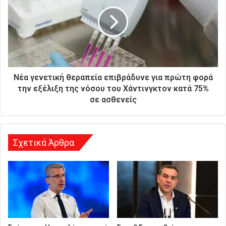
ή
σ
α
ς
δ
ι
ε
ύ
Νέα γενετική θεραπεία επιβράδυνε για πρώτη φορά
θ
την εξέλιξη της νόσου του Χάντινγκτον κατά 75%
υ
σε ασθενείς
ν
σ
η
Σχετικά Άρθρα