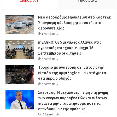
Δημοφιλή
Πρόσφατα
Νέο αεροδρόμιο Ηρακλείου στο Καστέλι:
Υπογραφή σύμβασης για συστήματα
αεροναυτιλίας
4 λεπτά πρίν
myAGRO: Οι 5 μεγάλες αλλαγές στις
αγροτικές ενισχύσεις, μέχρι 15
Σεπτεμβρίου οι αιτήσεις
7 λεπτά πρίν
Τροχαίο με ανατροπή οχήματος στην
είσοδο της Αμφιλοχίας, με κατάγματα
στα άκρα ο οδηγός
7 λεπτά πρίν
Σκέρτσος: Η μεγαλύτερη τιμή στη μνήμη
των νεκρών πυροσβεστών και πιλότων
είναι να μην σταματήσουμε ποτέ να
επενδύουμε στην πρόληψη
15 λεπτά πρίν