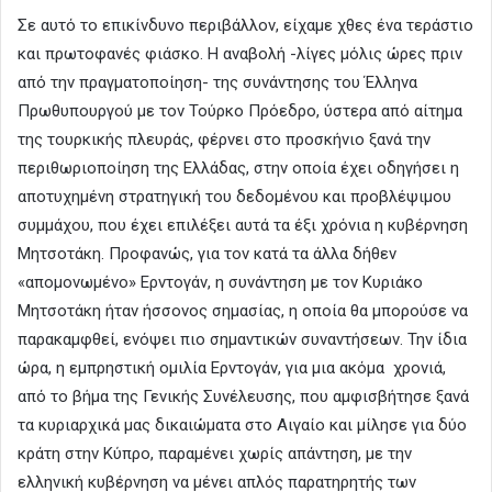
Σε αυτό το επικίνδυνο περιβάλλον, είχαμε χθες ένα τεράστιο
και πρωτοφανές φιάσκο. Η αναβολή -λίγες μόλις ώρες πριν
από την πραγματοποίηση- της συνάντησης του Έλληνα
Πρωθυπουργού με τον Τούρκο Πρόεδρο, ύστερα από αίτημα
της τουρκικής πλευράς, φέρνει στο προσκήνιο ξανά την
περιθωριοποίηση της Ελλάδας, στην οποία έχει οδηγήσει η
αποτυχημένη στρατηγική του δεδομένου και προβλέψιμου
συμμάχου, που έχει επιλέξει αυτά τα έξι χρόνια η κυβέρνηση
Μητσοτάκη. Προφανώς, για τον κατά τα άλλα δήθεν
«απομονωμένο» Ερντογάν, η συνάντηση με τον Κυριάκο
Μητσοτάκη ήταν ήσσονος σημασίας, η οποία θα μπορούσε να
παρακαμφθεί, ενόψει πιο σημαντικών συναντήσεων. Την ίδια
ώρα, η εμπρηστική ομιλία Ερντογάν, για μια ακόμα χρονιά,
από το βήμα της Γενικής Συνέλευσης, που αμφισβήτησε ξανά
τα κυριαρχικά μας δικαιώματα στο Αιγαίο και μίλησε για δύο
κράτη στην Κύπρο, παραμένει χωρίς απάντηση, με την
ελληνική κυβέρνηση να μένει απλός παρατηρητής των