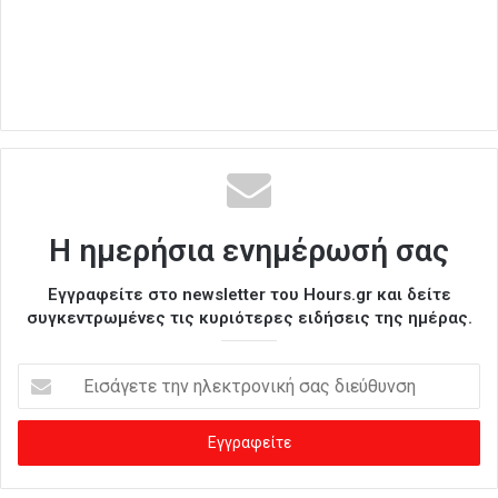
Η ημερήσια ενημέρωσή σας
Εγγραφείτε στο newsletter του Hours.gr και δείτε
συγκεντρωμένες τις κυριότερες ειδήσεις της ημέρας.
Ε
ι
σ
ά
γ
ε