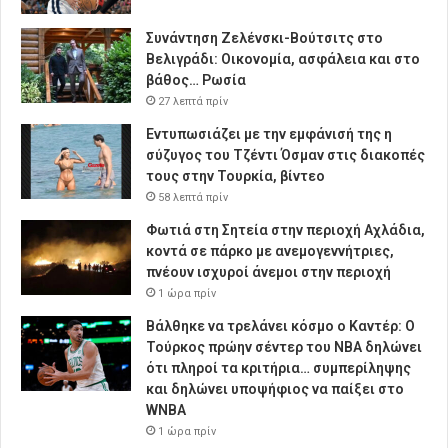
Συνάντηση Ζελένσκι-Βούτσιτς στο
Βελιγράδι: Οικονομία, ασφάλεια και στο
βάθος… Ρωσία
27 λεπτά πρίν
Εντυπωσιάζει με την εμφάνισή της η
σύζυγος του Τζέντι Όσμαν στις διακοπές
τους στην Τουρκία, βίντεο
58 λεπτά πρίν
Φωτιά στη Σητεία στην περιοχή Αχλάδια,
κοντά σε πάρκο με ανεμογεννήτριες,
πνέουν ισχυροί άνεμοι στην περιοχή
1 ώρα πρίν
Βάλθηκε να τρελάνει κόσμο ο Καντέρ: Ο
Τούρκος πρώην σέντερ του NBA δηλώνει
ότι πληροί τα κριτήρια… συμπερίληψης
και δηλώνει υποψήφιος να παίξει στο
WNBA
1 ώρα πρίν