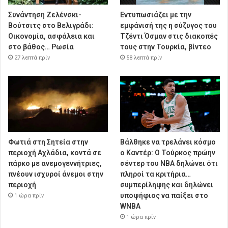
Συνάντηση Ζελένσκι-
Εντυπωσιάζει με την
Βούτσιτς στο Βελιγράδι:
εμφάνισή της η σύζυγος του
Οικονομία, ασφάλεια και
Τζέντι Όσμαν στις διακοπές
στο βάθος… Ρωσία
τους στην Τουρκία, βίντεο
27 λεπτά πρίν
58 λεπτά πρίν
Φωτιά στη Σητεία στην
Βάλθηκε να τρελάνει κόσμο
περιοχή Αχλάδια, κοντά σε
ο Καντέρ: Ο Τούρκος πρώην
πάρκο με ανεμογεννήτριες,
σέντερ του NBA δηλώνει ότι
πνέουν ισχυροί άνεμοι στην
πληροί τα κριτήρια…
περιοχή
συμπερίληψης και δηλώνει
υποψήφιος να παίξει στο
1 ώρα πρίν
WNBA
1 ώρα πρίν