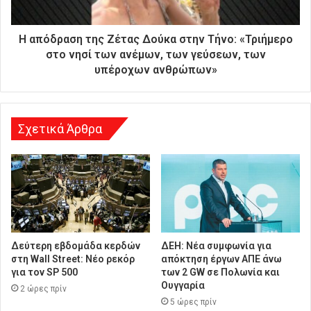
ε
ύ
θ
Η απόδραση της Ζέτας Δούκα στην Τήνο: «Τριήμερο
υ
στο νησί των ανέμων, των γεύσεων, των
ν
υπέροχων ανθρώπων»
σ
η
Σχετικά Άρθρα
Δεύτερη εβδομάδα κερδών
ΔΕΗ: Νέα συμφωνία για
στη Wall Street: Νέο ρεκόρ
απόκτηση έργων ΑΠΕ άνω
για τον SP 500
των 2 GW σε Πολωνία και
Ουγγαρία
2 ώρες πρίν
5 ώρες πρίν