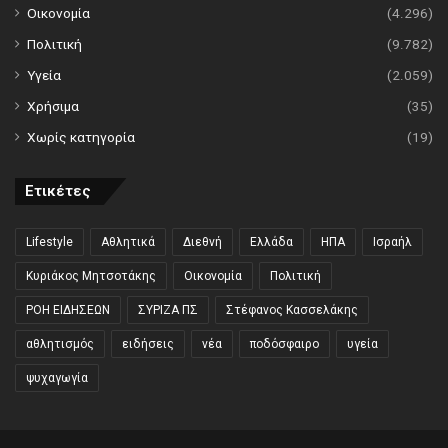
Οικονομία
(4.296)
Πολιτική
(9.782)
Υγεία
(2.059)
Χρήσιμα
(35)
Χωρίς κατηγορία
(19)
Ετικέτες
Lifestyle
Αθλητικά
Διεθνή
Ελλάδα
ΗΠΑ
Ισραήλ
Κυριάκος Μητσοτάκης
Οικονομία
Πολιτική
ΡΟΗ ΕΙΔΗΣΕΩΝ
ΣΥΡΙΖΑ ΠΣ
Στέφανος Κασσελάκης
αθλητισμός
ειδήσεις
νέα
ποδόσφαιρο
υγεία
ψυχαγωγία