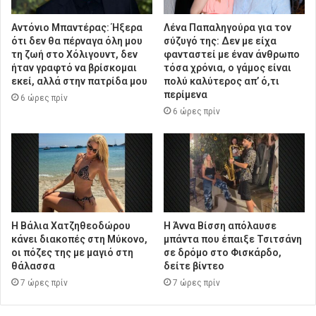
Αντόνιο Μπαντέρας: Ήξερα
Λένα Παπαληγούρα για τον
ότι δεν θα πέρναγα όλη μου
σύζυγό της: Δεν με είχα
τη ζωή στο Χόλιγουντ, δεν
φανταστεί με έναν άνθρωπο
ήταν γραφτό να βρίσκομαι
τόσα χρόνια, ο γάμος είναι
εκεί, αλλά στην πατρίδα μου
πολύ καλύτερος απ’ ό,τι
περίμενα
6 ώρες πρίν
6 ώρες πρίν
Η Βάλια Χατζηθεοδώρου
Η Άννα Βίσση απόλαυσε
κάνει διακοπές στη Μύκονο,
μπάντα που έπαιξε Τσιτσάνη
οι πόζες της με μαγιό στη
σε δρόμο στο Φισκάρδο,
θάλασσα
δείτε βίντεο
7 ώρες πρίν
7 ώρες πρίν