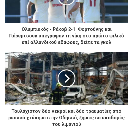
λ
ε
κ
τ
ρ
Ολυμπιακός - Ράκοβ 2-1: Φορτούνης και
ο
Γιάρεμτσουκ υπέγραψαν τη νίκη στο πρώτο φιλικό
ν
επί ολλανδικού εδάφους, δείτε τα γκολ
ι
κ
ή
σ
α
ς
δ
ι
ε
ύ
θ
Τουλάχιστον δύο νεκροί και δύο τραυματίες από
υ
ρωσικό χτύπημα στην Οδησσό, ζημιές σε υποδομές
ν
του λιμανιού
σ