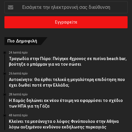
Εισάγετε
την
ηλεκτρονική
σας
διεύθυνση
Πιο Δημοφιλή
24 λεπτά πρίν
Τραγωδία στην Πάρο: Πνίγηκε 4χρονος σε πισίνα beach bar,
βούτηξε ο μπάρμαν για να τον σώσει
26 λεπτά πρίν
Αυτοκίνητο: Θα έρθει τελικά η μεγαλύτερη επιδότηση που
έχει δωθεί ποτέ στην Ελλάδα;
28 λεπτά πρίν
Η Χαμάς δηλώνει εκ νέου έτοιμη να εφαρμόσει το σχέδιο
των ΗΠΑ για τη Γάζα
48 λεπτά πρίν
Κλείνει τα μεσάνυχτα ο λόφος Φινόπουλου στην Αθήνα
λόγω αυξημένου κινδύνου εκδήλωσης πυρκαγιάς