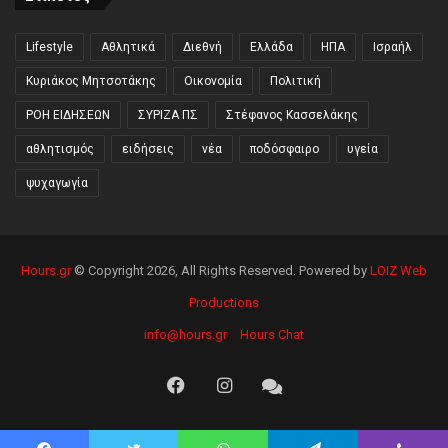
Lifestyle
Αθλητικά
Διεθνή
Ελλάδα
ΗΠΑ
Ισραήλ
Κυριάκος Μητσοτάκης
Οικονομία
Πολιτική
ΡΟΗ ΕΙΔΗΣΕΩΝ
ΣΥΡΙΖΑ ΠΣ
Στέφανος Κασσελάκης
αθλητισμός
ειδήσεις
νέα
ποδόσφαιρο
υγεία
ψυχαγωγία
Hours.gr
© Copyright 2026, All Rights Reserved. Powered by
LOIZ Web
Productions
info@hours.gr
Hours Chat
Facebook
Instagram
Hours
Chat