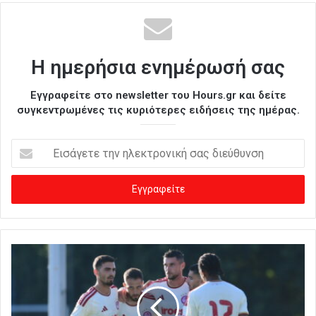
Η ημερήσια ενημέρωσή σας
Εγγραφείτε στο newsletter του Hours.gr και δείτε
συγκεντρωμένες τις κυριότερες ειδήσεις της ημέρας.
Ε
ι
σ
ά
γ
ε
τ
ε
τ
η
ν
η