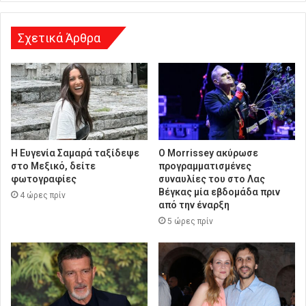
η
Σχετικά Άρθρα
Η Ευγενία Σαμαρά ταξίδεψε
Ο Morrissey ακύρωσε
στο Μεξικό, δείτε
προγραμματισμένες
φωτογραφίες
συναυλίες του στο Λας
Βέγκας μία εβδομάδα πριν
4 ώρες πρίν
από την έναρξη
5 ώρες πρίν