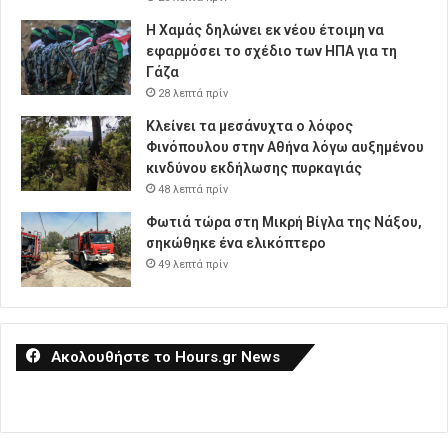
Η Χαμάς δηλώνει εκ νέου έτοιμη να
εφαρμόσει το σχέδιο των ΗΠΑ για τη
Γάζα
28 λεπτά πρίν
Κλείνει τα μεσάνυχτα ο λόφος
Φινόπουλου στην Αθήνα λόγω αυξημένου
κινδύνου εκδήλωσης πυρκαγιάς
48 λεπτά πρίν
Φωτιά τώρα στη Μικρή Βίγλα της Νάξου,
σηκώθηκε ένα ελικόπτερο
49 λεπτά πρίν
Ακολουθήστε το Hours.gr News