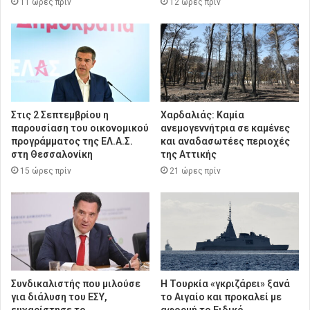
11 ώρες πρίν
12 ώρες πρίν
Στις 2 Σεπτεμβρίου η
Χαρδαλιάς: Καμία
παρουσίαση του οικονομικού
ανεμογεννήτρια σε καμένες
προγράμματος της ΕΛ.Α.Σ.
και αναδασωτέες περιοχές
στη Θεσσαλονίκη
της Αττικής
15 ώρες πρίν
21 ώρες πρίν
Συνδικαλιστής που μιλούσε
Η Τουρκία «γκριζάρει» ξανά
για διάλυση του ΕΣΥ,
το Αιγαίο και προκαλεί με
ευχαρίστησε το
αφορμή το Ειδικό