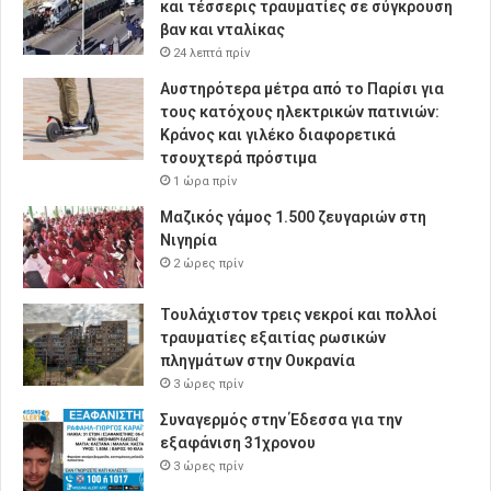
και τέσσερις τραυματίες σε σύγκρουση
βαν και νταλίκας
24 λεπτά πρίν
Αυστηρότερα μέτρα από το Παρίσι για
τους κατόχους ηλεκτρικών πατινιών:
Κράνος και γιλέκο διαφορετικά
τσουχτερά πρόστιμα
1 ώρα πρίν
Μαζικός γάμος 1.500 ζευγαριών στη
Νιγηρία
2 ώρες πρίν
Τουλάχιστον τρεις νεκροί και πολλοί
τραυματίες εξαιτίας ρωσικών
πληγμάτων στην Ουκρανία
3 ώρες πρίν
Συναγερμός στην Έδεσσα για την
εξαφάνιση 31χρονου
3 ώρες πρίν