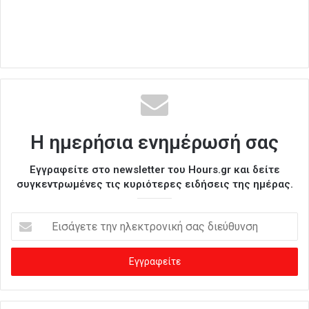
Η ημερήσια ενημέρωσή σας
Εγγραφείτε στο newsletter του Hours.gr και δείτε
συγκεντρωμένες τις κυριότερες ειδήσεις της ημέρας.
Ε
ι
σ
ά
γ
ε
τ