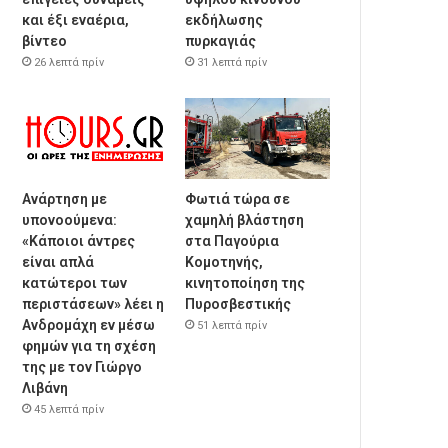
και έξι εναέρια,
εκδήλωσης
βίντεο
πυρκαγιάς
26 λεπτά πρίν
31 λεπτά πρίν
Ανάρτηση με
Φωτιά τώρα σε
υπονοούμενα:
χαμηλή βλάστηση
«Κάποιοι άντρες
στα Παγούρια
είναι απλά
Κομοτηνής,
κατώτεροι των
κινητοποίηση της
περιστάσεων» λέει η
Πυροσβεστικής
Ανδρομάχη εν μέσω
51 λεπτά πρίν
φημών για τη σχέση
της με τον Γιώργο
Λιβάνη
45 λεπτά πρίν