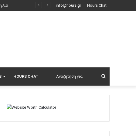
Φωτιά στο Κορωπί, 112 στους κατοίκους για ετοιμότητα: Επιχειρούν ισχυρές επίγειες δυνάμεις και έξι εναέρια, βίντεο
info@hours.gr
Hours Chat
Αναζήτηση
S
HOURS CHAT
για