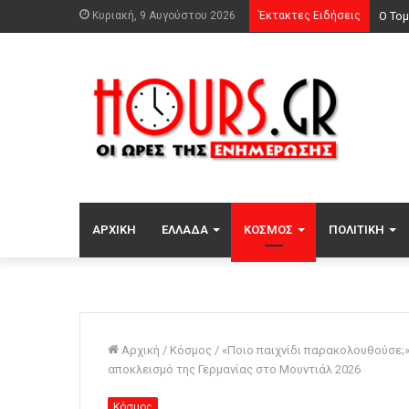
Κυριακή, 9 Αυγούστου 2026
Έκτακτες Ειδήσεις
ΑΡΧΙΚΉ
ΕΛΛΆΔΑ
ΚΌΣΜΟΣ
ΠΟΛΙΤΙΚΉ
Αρχική
/
Κόσμος
/
«Ποιο παιχνίδι παρακολουθούσε;»
αποκλεισμό της Γερμανίας στο Μουντιάλ 2026
Κόσμος