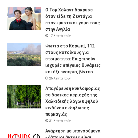
Ο Τομ Χόλαντ δάκρυσε
όταν είδε τη Ζεντάγια
στον «μυστικό» γάμο τους
στην Αγγλία
17 λεπτά πρίν
Φωτιά στο Κορωπί, 112
στους κατοίκους για
ετοιμότητα: Επιχειρούν
ισχυρές επίγειες δυνάμεις
και έξι εναέρια, βίντεο
26 λεπτά πρίν
Απαγόρευση κυκλοφορίας
σε δασικές περιοχές της
Χαλκιδικής λόγω υψηλού
κινδύνου εκδήλωσης
πυρκαγιάς
31 λεπτά πρίν
Ανάρτηση με υπονοούμενα:
«Κάποιοι άντρες είναι