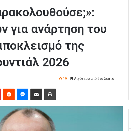
αρακολουθούσε;»:
ν για ανάρτηση του
αποκλεισμό της
ουντιάλ 2026
19
Λιγότερο από ένα λεπτό
Pinterest
Reddit
Messenger
Κοινοποίηση μέσω Email
Εκτύπωση