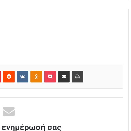
Pinterest
Reddit
VKontakte
Odnoklassniki
Pocket
Κοινοποίηση μέσω Email
Εκτύπωση
 ενημέρωσή σας