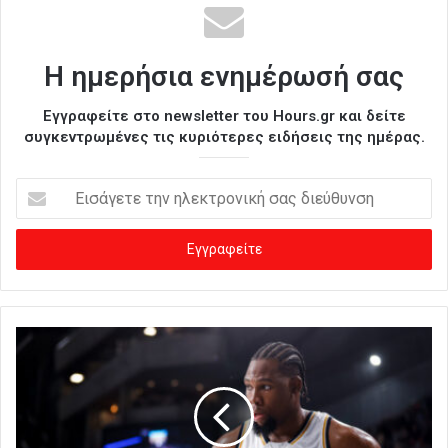
Η ημερήσια ενημέρωσή σας
Εγγραφείτε στο newsletter του Hours.gr και δείτε
συγκεντρωμένες τις κυριότερες ειδήσεις της ημέρας.
Ε
ι
σ
ά
γ
ε
τ
ε
τ
η
ν
η
λ