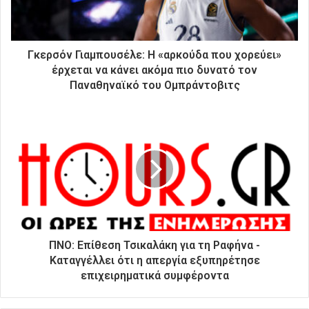
ε
κ
τ
ρ
Γκερσόν Γιαμπουσέλε: Η «αρκούδα που χορεύει»
ο
έρχεται να κάνει ακόμα πιο δυνατό τον
ν
Παναθηναϊκό του Ομπράντοβιτς
ι
κ
ή
σ
α
ς
δ
ι
ε
ύ
θ
ΠΝΟ: Επίθεση Τσικαλάκη για τη Ραφήνα -
υ
Καταγγέλλει ότι η απεργία εξυπηρέτησε
ν
επιχειρηματικά συμφέροντα
σ
η