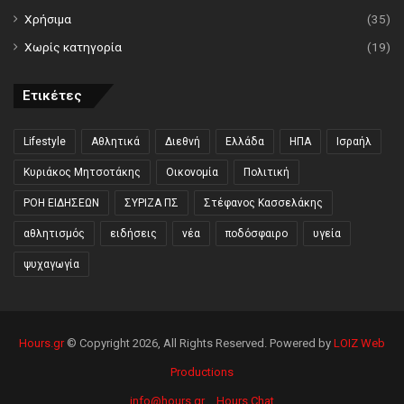
Χρήσιμα
(35)
Χωρίς κατηγορία
(19)
Ετικέτες
Lifestyle
Αθλητικά
Διεθνή
Ελλάδα
ΗΠΑ
Ισραήλ
Κυριάκος Μητσοτάκης
Οικονομία
Πολιτική
ΡΟΗ ΕΙΔΗΣΕΩΝ
ΣΥΡΙΖΑ ΠΣ
Στέφανος Κασσελάκης
αθλητισμός
ειδήσεις
νέα
ποδόσφαιρο
υγεία
ψυχαγωγία
Hours.gr
© Copyright 2026, All Rights Reserved. Powered by
LOIZ Web
Productions
info@hours.gr
Hours Chat