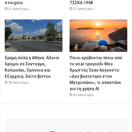
στοιχεία
ΤΣΣΚΑ 1948
21 λεπτά πρίν
27 λεπτά πρίν
Έρημη πόλη η Αθήνα: Άδειοι
Ποιοι κρύβονται πίσω από
δρόμοι σε Σύνταγμα,
το viral τραγούδι Μου
Κολωνάκι, Ομόνοια και
Χρωστάς Έναν Αύγουστο:
Εξάρχεια, δείτε βίντεο
«Δεν βασίστηκε στον
Μητροπάνο», τι απαντάνε
38 λεπτά πρίν
για τη χρήση AI
42 λεπτά πρίν