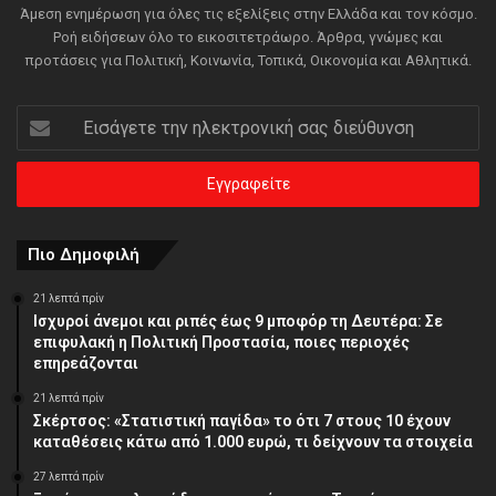
Άμεση ενημέρωση για όλες τις εξελίξεις στην Ελλάδα και τον κόσμο.
Ροή ειδήσεων όλο το εικοσιτετράωρο. Άρθρα, γνώμες και
προτάσεις για Πολιτική, Κοινωνία, Τοπικά, Οικονομία και Αθλητικά.
Εισάγετε
την
ηλεκτρονική
σας
διεύθυνση
Πιο Δημοφιλή
21 λεπτά πρίν
Ισχυροί άνεμοι και ριπές έως 9 μποφόρ τη Δευτέρα: Σε
επιφυλακή η Πολιτική Προστασία, ποιες περιοχές
επηρεάζονται
21 λεπτά πρίν
Σκέρτσος: «Στατιστική παγίδα» το ότι 7 στους 10 έχουν
καταθέσεις κάτω από 1.000 ευρώ, τι δείχνουν τα στοιχεία
27 λεπτά πρίν