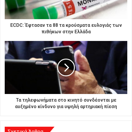
ε
κ
τ
ρ
ΕCDC: Έφτασαν τα 88 τα κρούσματα ευλογιάς των
ο
πιθήκων στην Ελλάδα
ν
ι
κ
ή
σ
α
ς
δ
ι
ε
ύ
Τα τηλεφωνήματα στο κινητό συνδέονται με
θ
αυξημένο κίνδυνο για υψηλή αρτηριακή πίεση
υ
ν
σ
η
Σχετικά Άρθρα