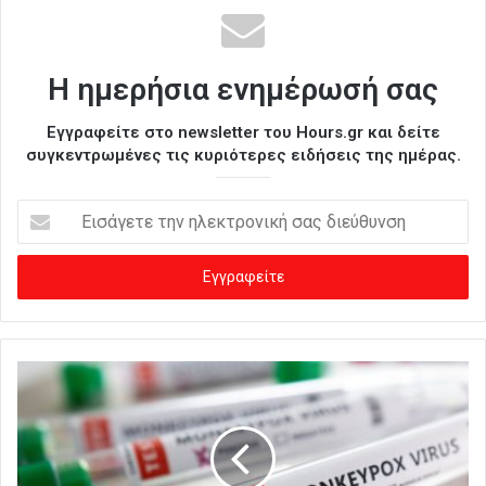
Η ημερήσια ενημέρωσή σας
Εγγραφείτε στο newsletter του Hours.gr και δείτε
συγκεντρωμένες τις κυριότερες ειδήσεις της ημέρας.
Ε
ι
σ
ά
γ
ε
τ
ε
τ
η
ν
η
λ