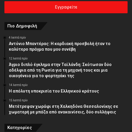
ηλεκτρονική
σας
διεύθυνση
Πιο Δημοφιλή
4 λεπτά πρίν
Αντόνιο Μπαντέρας: Η καρδιακή προσβολή ήταν το
καλύτερο πράγμα που μου συνέβη
12 λεπτά πρίν
Άγριο διπλό έγκλημα στην Ταϊλάνδη: Σκότωσαν δύο
αδέλφια από τη Ρωσία για τη μηχανή τους και μια
οικογένεια για το φορτηγάκι της
14 λεπτά πρίν
Η απόλυτη υποκρισία του Ελληνικού κράτους
15 λεπτά πρίν
Μετέτρεψαν χωράφι στη Χαλκηδόνα Θεσσαλονίκης σε
χωματερή με μπάζα από ανακαινίσεις, δύο συλλήψεις
Κατηγορίες