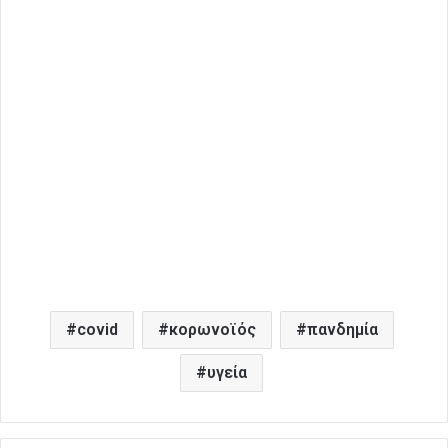
covid
κορωνοϊός
πανδημία
υγεία