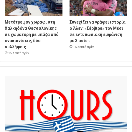
Μετέτρεψαν χωράφι στη
Συνεχίζει να γράφει ιστορία
Χαλκηδόνα Θεσσαλονίκης
ο Άλεν: «Σέρβιρε» τον Μέσι
σε χωματερή με μπάζα από
σε εντυπωσιακή εμφάνιση
ανακαινίσεις, δύο
με 3 ασίστ
συλλήψεις
16 λεπτά πρίν
15 λεπτά πρίν