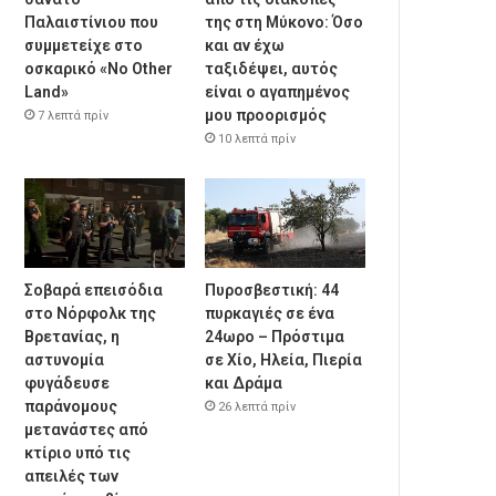
Παλαιστίνιου που
της στη Μύκονο: Όσο
συμμετείχε στο
και αν έχω
οσκαρικό «No Other
ταξιδέψει, αυτός
Land»
είναι ο αγαπημένος
μου προορισμός
7 λεπτά πρίν
10 λεπτά πρίν
Σοβαρά επεισόδια
Πυροσβεστική: 44
στο Νόρφολκ της
πυρκαγιές σε ένα
Βρετανίας, η
24ωρο – Πρόστιμα
αστυνομία
σε Χίο, Ηλεία, Πιερία
φυγάδευσε
και Δράμα
παράνομους
26 λεπτά πρίν
μετανάστες από
κτίριο υπό τις
απειλές των