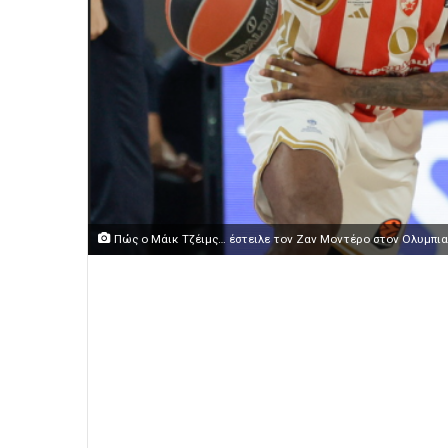
Πώς ο Μάικ Τζέιμς… έστειλε τον Ζαν Μοντέρο στον Ολυμπια