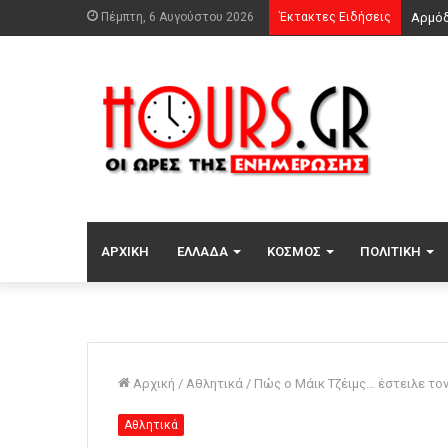
Πέμπτη, 6 Αυγούστου 2026
Έκτακτες Ειδήσεις
ΑΡΧΙΚΉ
ΕΛΛΆΔΑ
ΚΌΣΜΟΣ
ΠΟΛΙΤΙΚΉ
Αρχική
/
Αθλητικά
/
Πώς ο Μάικ Τζέιμς… έστειλε το
Αθλητικά