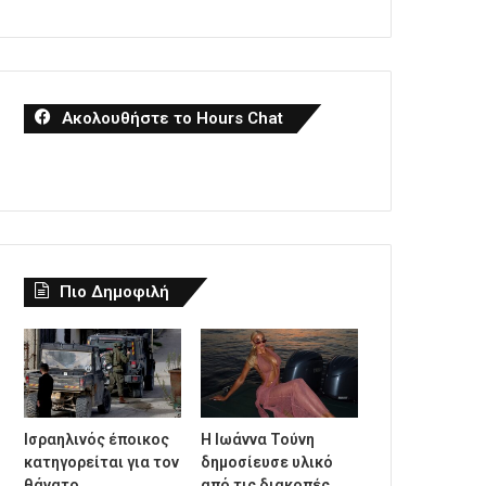
Ακολουθήστε το Hours Chat
Πιο Δημοφιλή
Ισραηλινός έποικος
Η Ιωάννα Τούνη
κατηγορείται για τον
δημοσίευσε υλικό
θάνατο
από τις διακοπές