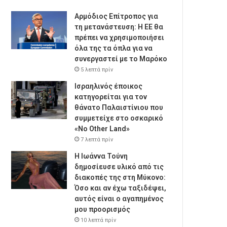
Αρμόδιος Επίτροπος για
τη μετανάστευση: Η ΕΕ θα
πρέπει να χρησιμοποιήσει
όλα της τα όπλα για να
συνεργαστεί με το Μαρόκο
5 λεπτά πρίν
Ισραηλινός έποικος
κατηγορείται για τον
θάνατο Παλαιστίνιου που
συμμετείχε στο οσκαρικό
«No Other Land»
7 λεπτά πρίν
Η Ιωάννα Τούνη
δημοσίευσε υλικό από τις
διακοπές της στη Μύκονο:
Όσο και αν έχω ταξιδέψει,
αυτός είναι ο αγαπημένος
μου προορισμός
10 λεπτά πρίν