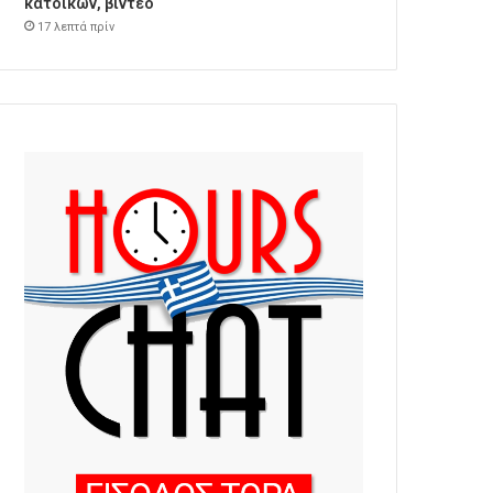
κατοίκων, βίντεο
17 λεπτά πρίν