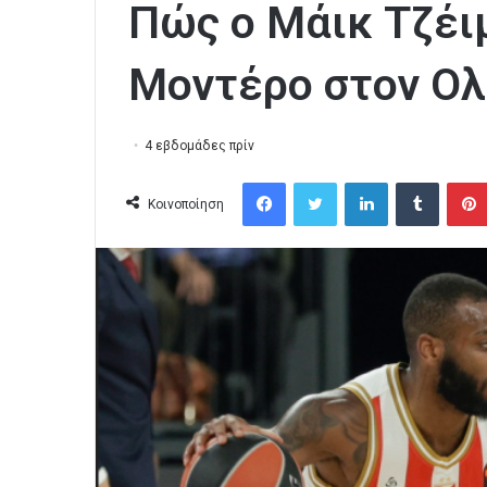
Πώς ο Μάικ Τζέι
Μοντέρο στον Ολ
4 εβδομάδες πρίν
Facebook
Twitter
LinkedIn
Tumblr
Κοινοποίηση