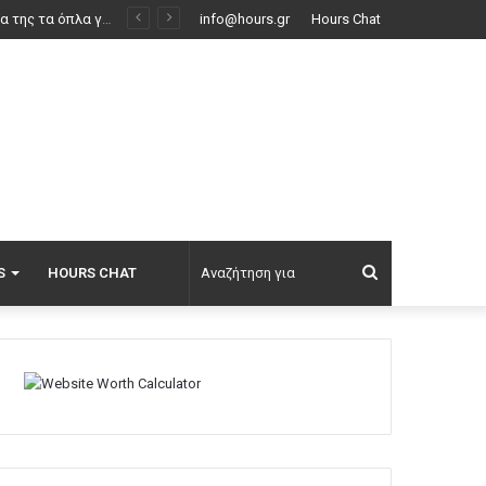
Ισραηλινός έποικος κατηγορείται για τον θάνατο Παλαιστίνιου που συμμετείχε στο οσκαρικό «No Other Land»
info@hours.gr
Hours Chat
Αναζήτηση
S
HOURS CHAT
για