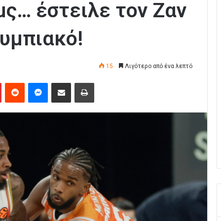
μς… έστειλε τον Ζαν
υμπιακό!
15
Λιγότερο από ένα λεπτό
Pinterest
Reddit
Messenger
Κοινοποίηση μέσω Email
Εκτύπωση