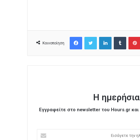
Facebook
Twitter
LinkedIn
Tumblr
Κοινοποίηση
Η ημερήσια
Εγγραφείτε στο newsletter του Hours.gr κα
Ε
ι