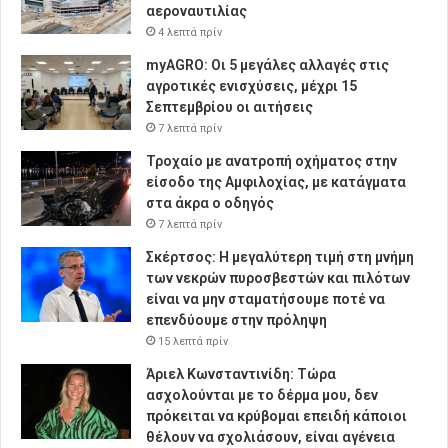
αεροναυτιλίας
4 λεπτά πρίν
myAGRO: Οι 5 μεγάλες αλλαγές στις
αγροτικές ενισχύσεις, μέχρι 15
Σεπτεμβρίου οι αιτήσεις
7 λεπτά πρίν
Τροχαίο με ανατροπή οχήματος στην
είσοδο της Αμφιλοχίας, με κατάγματα
στα άκρα ο οδηγός
7 λεπτά πρίν
Σκέρτσος: Η μεγαλύτερη τιμή στη μνήμη
των νεκρών πυροσβεστών και πιλότων
είναι να μην σταματήσουμε ποτέ να
επενδύουμε στην πρόληψη
15 λεπτά πρίν
Άριελ Κωνσταντινίδη: Τώρα
ασχολούνται με το δέρμα μου, δεν
πρόκειται να κρύβομαι επειδή κάποιοι
θέλουν να σχολιάσουν, είναι αγένεια