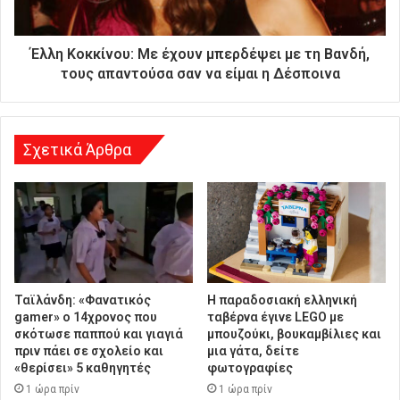
ι
ε
ύ
Έλλη Κοκκίνου: Με έχουν μπερδέψει με τη Βανδή,
θ
τους απαντούσα σαν να είμαι η Δέσποινα
υ
ν
σ
η
Σχετικά Άρθρα
Ταϊλάνδη: «Φανατικός
Η παραδοσιακή ελληνική
gamer» ο 14χρονος που
ταβέρνα έγινε LEGO με
σκότωσε παππού και γιαγιά
μπουζούκι, βουκαμβίλιες και
πριν πάει σε σχολείο και
μια γάτα, δείτε
«θερίσει» 5 καθηγητές
φωτογραφίες
1 ώρα πρίν
1 ώρα πρίν