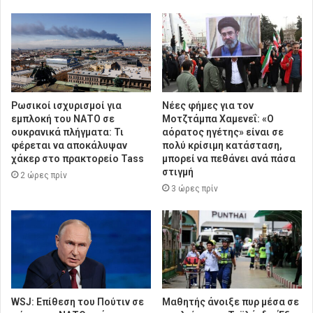
Ρωσικοί ισχυρισμοί για
Νέες φήμες για τον
εμπλοκή του ΝΑΤΟ σε
Μοτζτάμπα Χαμενεΐ: «Ο
ουκρανικά πλήγματα: Τι
αόρατος ηγέτης» είναι σε
φέρεται να αποκάλυψαν
πολύ κρίσιμη κατάσταση,
χάκερ στο πρακτορείο Tass
μπορεί να πεθάνει ανά πάσα
στιγμή
2 ώρες πρίν
3 ώρες πρίν
WSJ: Επίθεση του Πούτιν σε
Μαθητής άνοιξε πυρ μέσα σε