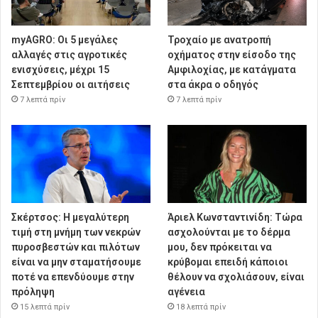
myAGRO: Οι 5 μεγάλες
Τροχαίο με ανατροπή
αλλαγές στις αγροτικές
οχήματος στην είσοδο της
ενισχύσεις, μέχρι 15
Αμφιλοχίας, με κατάγματα
Σεπτεμβρίου οι αιτήσεις
στα άκρα ο οδηγός
7 λεπτά πρίν
7 λεπτά πρίν
Σκέρτσος: Η μεγαλύτερη
Άριελ Κωνσταντινίδη: Τώρα
τιμή στη μνήμη των νεκρών
ασχολούνται με το δέρμα
πυροσβεστών και πιλότων
μου, δεν πρόκειται να
είναι να μην σταματήσουμε
κρύβομαι επειδή κάποιοι
ποτέ να επενδύουμε στην
θέλουν να σχολιάσουν, είναι
πρόληψη
αγένεια
15 λεπτά πρίν
18 λεπτά πρίν