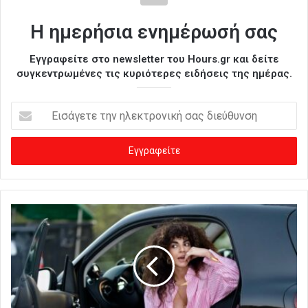
Η ημερήσια ενημέρωσή σας
Εγγραφείτε στο newsletter του Hours.gr και δείτε
συγκεντρωμένες τις κυριότερες ειδήσεις της ημέρας.
Ε
ι
σ
ά
γ
ε
τ
ε
τ
η
ν
η
λ
ε