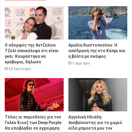
Ο αδερφός της Αντζελίνα
Αμαλία Κωστοπούλου: Η
Τζολί αποκάλυψε ότι είναι
απόδρασή της στο Κάπρι και
γκέι: Κουράστηκα να
η βόλτα με σκάφος
κρύβομαι, δήλωσε
1 ώρα πρίν
53 λεπτά πρίν
Τέλος οι περιοδείες για τον
Αγγελική Ηλιάδη:
Γκλεν Χιουζ των Deep Purple:
Ανεβαίνοντας για το χωριό
Θα υποβληθεί σε εγχείρηση
είδα μπροστά μου τον