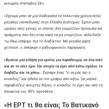
εκπομπή «Ραντεβού ΣΚ».
«
Έχουμε μπει σε μία διαδικασία τα τελευταία χρόνια πολύ
μεγάλης ισοπέδωσης στην Ελλάδα δυστυχώς. Έχουν μπει
ωραίες νέες γενιές, οι οποίες δεν γνωρίζουν πρόσωπα και
πράγματα, που δεν είναι κακό να μη γνωρίζουν, αλλά δόξα
τω Θεώ υπάρχει πια το διαδίκτυο. Με μεγάλη χαρά
φτύνουν…
», ανέφερε ο ραδιοφωνικός παραγωγός.
«
Βγαίνει μία είδηση για εμένα, για παράδειγμα, σε ένα σάιτ
και αν το σάιτ έχει την ατυχία να έχει από κάτω σχόλια, τα
διαβάζω και τα χάνω…
Έγραφε ένας “τι να μας πει ο
κίναιδος;” και ήθελα να του γράψω από κάτω “ρε μάγκα
παραβιάζεις ανοιχτές θύρες, ο κίναιδος το έχει πει από τη
δεκαετία του ’90”
», πρόσθεσε.
«Η ΕΡΤ τι θα είναι; Το Βατικανό