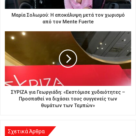
κ
τ
ρ
Μαρία Σολωμού: Η αποκάλυψη μετά τον χωρισμό
ο
από τον Mente Fuerte
ν
ι
κ
ή
σ
α
ς
δ
ι
ε
ύ
ΣΥΡΙΖΑ για Γεωργιάδη: «Εκστόμισε χυδαιότητες –
θ
Προσπαθεί να διχάσει τους συγγενείς των
υ
θυμάτων των Τεμπών»
ν
σ
η
Σχετικά Άρθρα