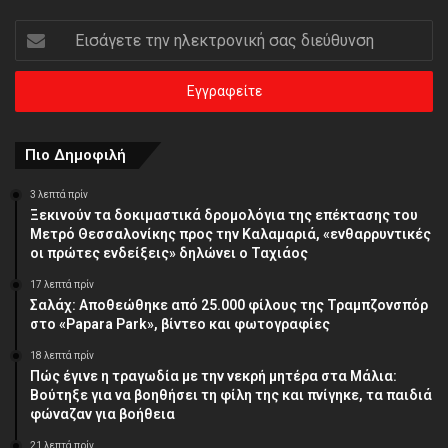
Εισάγετε
την
ηλεκτρονική
σας
διεύθυνση
Πιο Δημοφιλή
3 λεπτά πρίν
Ξεκινούν τα δοκιμαστικά δρομολόγια της επέκτασης του
Μετρό Θεσσαλονίκης προς την Καλαμαριά, «ενθαρρυντικές
οι πρώτες ενδείξεις» δηλώνει ο Ταχιάος
17 λεπτά πρίν
Σαλάχ: Αποθεώθηκε από 25.000 φίλους της Τραμπζονσπόρ
στο «Papara Park», βίντεο και φωτογραφίες
18 λεπτά πρίν
Πώς έγινε η τραγωδία με την νεκρή μητέρα στα Μάλια:
Βούτηξε για να βοηθήσει τη φίλη της και πνίγηκε, τα παιδιά
φώναζαν για βοήθεια
21 λεπτά πρίν