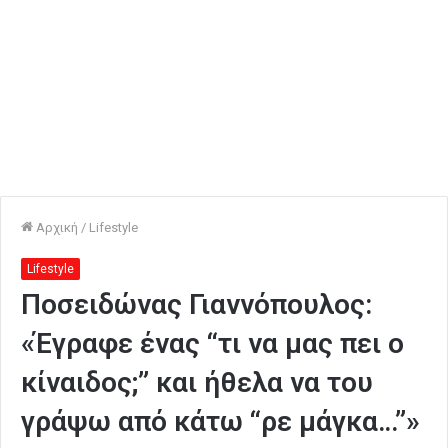
Αρχική
/
Lifestyle
Lifestyle
Ποσειδώνας Γιαννόπουλος:
«Έγραφε ένας “τι να μας πει ο
κίναιδος;” και ήθελα να του
γράψω από κάτω “ρε μάγκα…”»