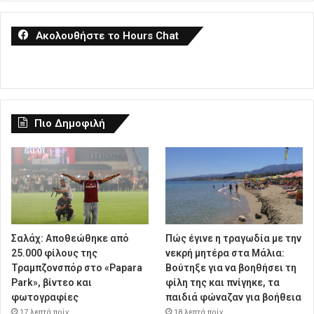
Ακολουθήστε το Hours Chat
Πιο Δημοφιλή
Σαλάχ: Αποθεώθηκε από
Πώς έγινε η τραγωδία με την
25.000 φίλους της
νεκρή μητέρα στα Μάλια:
Τραμπζονσπόρ στο «Papara
Βούτηξε για να βοηθήσει τη
Park», βίντεο και
φίλη της και πνίγηκε, τα
φωτογραφίες
παιδιά φώναζαν για βοήθεια
17 λεπτά πρίν
18 λεπτά πρίν