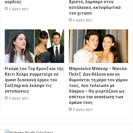
καρδιάς
Χριστό, λαμπερό στον
κατάλευκο, εκτυφλωτικό
2 ώρες πρίν
του χιτώνα
2 ώρες πρίν
Η κόρη του Τομ Κρουζ και της
Μπρούκλιν Μπέκαμ – Νίκολα
Κέιτι Χολμς συμμετείχε σε
Πελτζ: Δεν θέλουν καν να
queer διασκευή έργου του
θυμούνται τη μέρα του γάμου
Σαίξπηρ και έκλεψε τις
τους, που τελείωσε με
εντυπώσεις
δάκρυα – Θα γιορτάζουν ως
επέτειο την ανανέωση των
3 ώρες πρίν
όρκων τους
3 ώρες πρίν