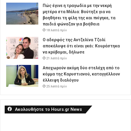
Πώς έγινε η τραγωδία με την νεκρή
μητέρα στα Μάλια: Βούτηξε για να
βοηθήσει τη φίλη της και πνίγηκε, τα
παιδιά φώναζαν για βοήθεια
18 λεπτά πρίν
Ο αδερφός της Αντζελίνα Τζολί
αποκάλυψε ότι είναι γκέι: Κουράστηκα
να κρύβομαι, δήλωσε
21 λεπτά πρίν
Αποχωρούν ακόμη δύο στελέχη από το
κόμμα της Καρυστιανού, καταγγέλλουν
έλλειψη διαλόγου
25 λεπτά πρίν
Ακολουθήστε το Hours.gr News