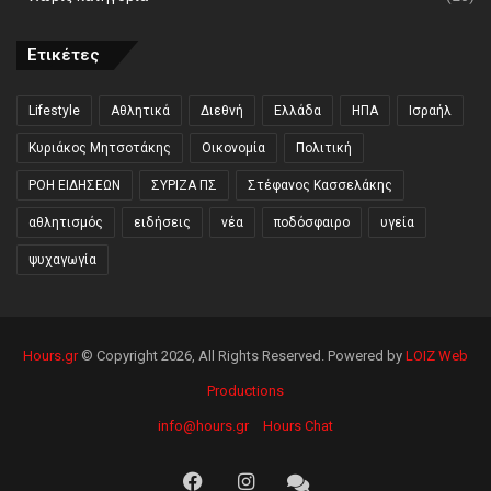
Ετικέτες
Lifestyle
Αθλητικά
Διεθνή
Ελλάδα
ΗΠΑ
Ισραήλ
Κυριάκος Μητσοτάκης
Οικονομία
Πολιτική
ΡΟΗ ΕΙΔΗΣΕΩΝ
ΣΥΡΙΖΑ ΠΣ
Στέφανος Κασσελάκης
αθλητισμός
ειδήσεις
νέα
ποδόσφαιρο
υγεία
ψυχαγωγία
Hours.gr
© Copyright 2026, All Rights Reserved. Powered by
LOIZ Web
Productions
info@hours.gr
Hours Chat
Facebook
Instagram
Hours