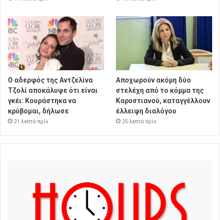
Ο αδερφός της Αντζελίνα
Αποχωρούν ακόμη δύο
Τζολί αποκάλυψε ότι είναι
στελέχη από το κόμμα της
γκέι: Κουράστηκα να
Καρυστιανού, καταγγέλλουν
κρύβομαι, δήλωσε
έλλειψη διαλόγου
21 λεπτά πρίν
25 λεπτά πρίν