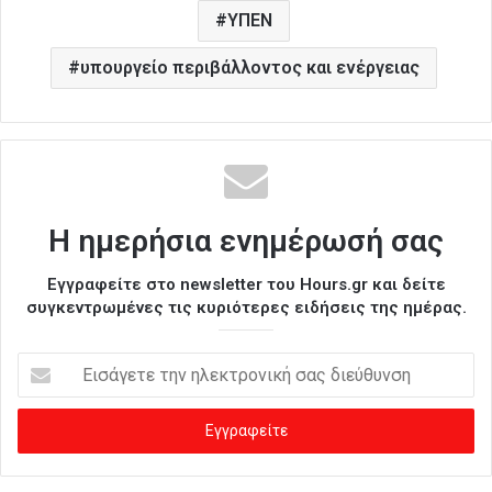
ΥΠΕΝ
υπουργείο περιβάλλοντος και ενέργειας
Η ημερήσια ενημέρωσή σας
Εγγραφείτε στο newsletter του Hours.gr και δείτε
συγκεντρωμένες τις κυριότερες ειδήσεις της ημέρας.
Ε
ι
σ
ά
γ
ε