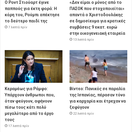
Ο Ροντ Στιούαρτ έγινε
«Δεν είμαι ο μόνος από το
παππούς για έκτη φορά: Η
ΠΑΣΟΚ που στοχοποιείται»
κόρη του, Ρούμπι απέκτησε
απαντά ο Χριστοδουλάκης
το δεύτερο παιδί της
σε δημοσίευμα για κρατικές
συμβάσεις 9 εκατ. ευρώ
7 λεπτά πρίν
στην οικογενειακή εταιρεία
13 λεπτά πρίν
Κεραμέως για Ράμφο:
Βίντεο: Πανικός σε παραλία
Υπάρχουν άνθρωποι που,
της Ισπανίας, πέρασαν τόνο
όταν φεύγουν, αφήνουν
για καρχαρία και έτρεχαν να
πίσω τους κάτι πολύ
ξεφύγουν
μεγαλύτερο από το έργο
22 λεπτά πρίν
τους
17 λεπτά πρίν