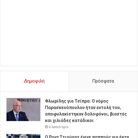
Δημοφιλή
Πρόσφατα
Φλωρίδης για Τσίπρα: Ο νόμος
Παρασκευόπουλου ήταν εντολή του,
αποφυλακίστηκαν δολοφόνοι, βιαστές
και χιλιάδες κατάδικοι
6 λεπτά πρίν
Ο Ροντ Στιούαρτ έγινε παππούς για έκτη