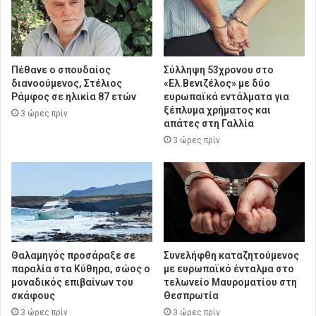
Πέθανε ο σπουδαίος
Σύλληψη 53χρονου στο
διανοούμενος, Στέλιος
«Ελ.Βενιζέλος» με δύο
Ράμφος σε ηλικία 87 ετών
ευρωπαϊκά εντάλματα για
ξέπλυμα χρήματος και
3 ώρες πρίν
απάτες στη Γαλλία
3 ώρες πρίν
Θαλαμηγός προσάραξε σε
Συνελήφθη καταζητούμενος
παραλία στα Κύθηρα, σώος ο
με ευρωπαϊκό ένταλμα στο
μοναδικός επιβαίνων του
τελωνείο Μαυροματίου στη
σκάφους
Θεσπρωτία
3 ώρες πρίν
3 ώρες πρίν