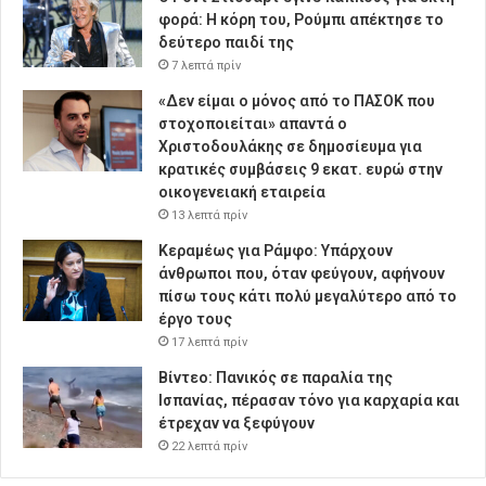
φορά: Η κόρη του, Ρούμπι απέκτησε το
δεύτερο παιδί της
7 λεπτά πρίν
«Δεν είμαι ο μόνος από το ΠΑΣΟΚ που
στοχοποιείται» απαντά ο
Χριστοδουλάκης σε δημοσίευμα για
κρατικές συμβάσεις 9 εκατ. ευρώ στην
οικογενειακή εταιρεία
13 λεπτά πρίν
Κεραμέως για Ράμφο: Υπάρχουν
άνθρωποι που, όταν φεύγουν, αφήνουν
πίσω τους κάτι πολύ μεγαλύτερο από το
έργο τους
17 λεπτά πρίν
Βίντεο: Πανικός σε παραλία της
Ισπανίας, πέρασαν τόνο για καρχαρία και
έτρεχαν να ξεφύγουν
22 λεπτά πρίν