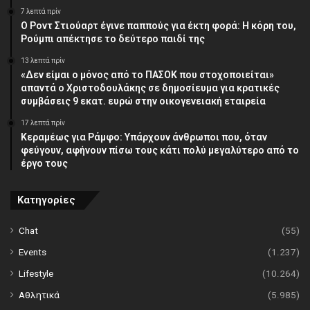
7 λεπτά πρίν
Ο Ροντ Στιούαρτ έγινε παππούς για έκτη φορά: Η κόρη του,
Ρούμπι απέκτησε το δεύτερο παιδί της
13 λεπτά πρίν
«Δεν είμαι ο μόνος από το ΠΑΣΟΚ που στοχοποιείται»
απαντά ο Χριστοδουλάκης σε δημοσίευμα για κρατικές
συμβάσεις 9 εκατ. ευρώ στην οικογενειακή εταιρεία
17 λεπτά πρίν
Κεραμέως για Ράμφο: Υπάρχουν άνθρωποι που, όταν
φεύγουν, αφήνουν πίσω τους κάτι πολύ μεγαλύτερο από το
έργο τους
Κατηγορίες
Chat
(55)
Events
(1.237)
Lifestyle
(10.264)
Αθλητικά
(5.985)