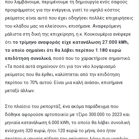
που λαμβάνουμε, περιμένουμε τη δημιουργία ενός σαφούς
προγράμματος για την ενέργεια, γιατί το υψηλό κόστος
ρεύματος είναι αυτό που έχει οδηγήσει πολλές επιχειρήσεις
του κλάδου μας να κλείσουν», επισήμανε. Αναφερόμενη
μάλιστα στη δική της επιχείρηση, η κ. Κουκουμέρια ανέφερε
ότι
το τρίμηνο αναφοράς είχε κατανάλωση 27.000 kWh,
το οποίο σημαίνει ότι θα λάβει περίπου 1.180 ευρώ
επιδότηση συνολικά
, ποσό που το χαρακτήρισε σημαντικό.
«Τα ποσά αυτά σημαίνουν ότι για τον νέο λογαριασμό
ρεύματος που θα έρθει, καλύπτεται από την επιδότηση
περίπου το 70% αυτού. Είναι μια καλή ανάσα», επισήμανε
μεταξύ άλλων.
Στο πλαίσιο του ρεπορτάζ, ένα ακόμα παράδειγμα που
δόθηκε αφορούσε αρτοποιείο με τζίρο 300.000 το 2023 και
μηνιαία κατανάλωση 6.000 kWh, το οποίο θα λάβει συνολική
ενίσχυση 320 ευρώ, ήτοι 120 ευρώ το μήνα, όσο ήταν
περίπου η μηνιαία αύξηση του ρεύματος λόγω των υψηλών