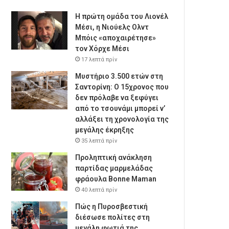
Η πρώτη ομάδα του Λιονέλ
Μέσι, η Νιούελς Ολντ
Μπόις «αποχαιρέτησε»
τον Χόρχε Μέσι
17 λεπτά πρίν
Μυστήριο 3.500 ετών στη
Σαντορίνη: Ο 15χρονος που
δεν πρόλαβε να ξεφύγει
από το τσουνάμι μπορεί ν’
αλλάξει τη χρονολογία της
μεγάλης έκρηξης
35 λεπτά πρίν
Προληπτική ανάκληση
παρτίδας μαρμελάδας
φράουλα Bonne Maman
40 λεπτά πρίν
Πώς η Πυροσβεστική
διέσωσε πολίτες στη
μεγάλη φωτιά της