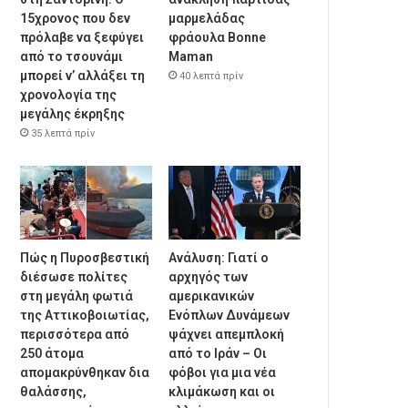
15χρονος που δεν
μαρμελάδας
πρόλαβε να ξεφύγει
φράουλα Bonne
από το τσουνάμι
Maman
μπορεί ν’ αλλάξει τη
40 λεπτά πρίν
χρονολογία της
μεγάλης έκρηξης
35 λεπτά πρίν
Πώς η Πυροσβεστική
Ανάλυση: Γιατί ο
διέσωσε πολίτες
αρχηγός των
στη μεγάλη φωτιά
αμερικανικών
της Αττικοβοιωτίας,
Ενόπλων Δυνάμεων
περισσότερα από
ψάχνει απεμπλοκή
250 άτομα
από το Ιράν – Οι
απομακρύνθηκαν δια
φόβοι για μια νέα
θαλάσσης,
κλιμάκωση και οι