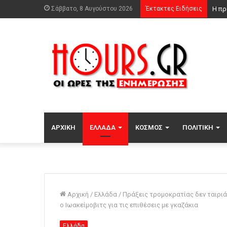
Σάββατο, 8 Αυγούστου 2026
Έκτακτες Ειδήσεις
ΑΡΧΙΚΉ
ΕΛΛΆΔΑ
ΚΌΣΜΟΣ
ΠΟΛΙΤΙΚΉ
Αρχική
/
Ελλάδα
/
Πράξεις τρομοκρατίας δεν ταιριάζ
ο Ιωακείμοβιτς για τις επιθέσεις με γκαζάκια
Ελλάδα