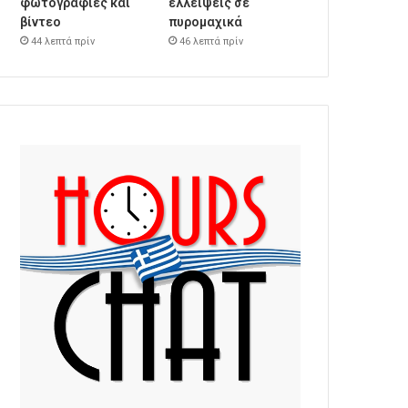
φωτογραφίες και
ελλείψεις σε
βίντεο
πυρομαχικά
44 λεπτά πρίν
46 λεπτά πρίν