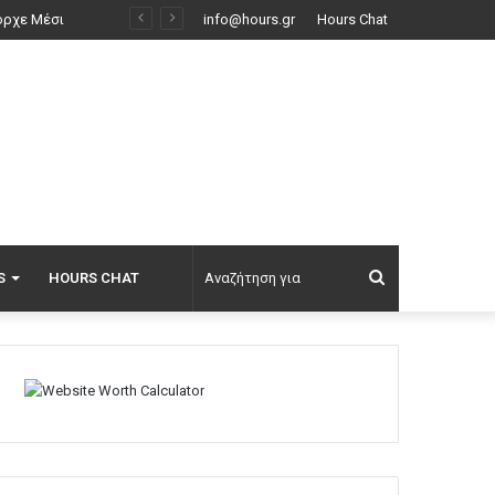
Μυστήριο 3.500 ετών στη Σαντορίνη: Ο 15χρονος που δεν πρόλαβε να ξεφύγει από το τσουνάμι μπορεί ν’ αλλάξει τη χρονολογία της μεγάλης έκρηξης
info@hours.gr
Hours Chat
Αναζήτηση
S
HOURS CHAT
για