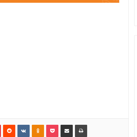
Pinterest
Reddit
VKontakte
Odnoklassniki
Pocket
Κοινοποίηση μέσω Email
Εκτύπωση