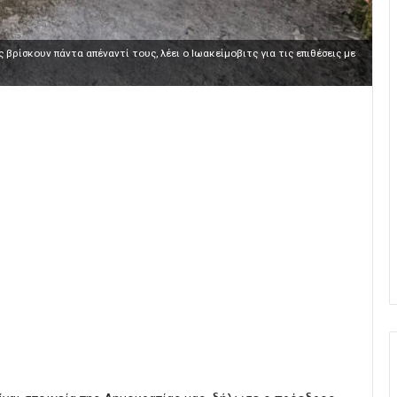
βρίσκουν πάντα απέναντί τους, λέει ο Ιωακείμοβιτς για τις επιθέσεις με