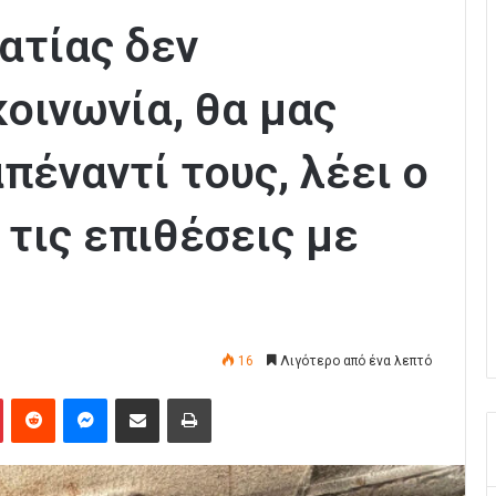
ατίας δεν
κοινωνία, θα μας
πέναντί τους, λέει ο
 τις επιθέσεις με
16
Λιγότερο από ένα λεπτό
Pinterest
Reddit
Messenger
Κοινοποίηση μέσω Email
Εκτύπωση