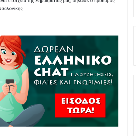
ίναι στοιχεία της Δημοκρατίας μας, δήλωσε ο πρόεδρος
σσαλονίκης