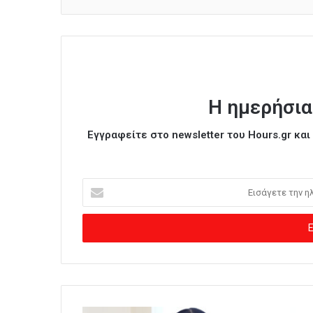
Η ημερήσια
Εγγραφείτε στο newsletter του Hours.gr κα
Ε
ι
σ
ά
γ
ε
τ
ε
τ