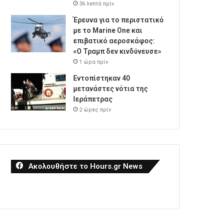
36 λεπτά πρίν
Έρευνα για το περιστατικό
με το Marine One και
επιβατικό αεροσκάφος:
«Ο Τραμπ δεν κινδύνευσε»
1 ώρα πρίν
Εντοπίστηκαν 40
μετανάστες νότια της
Ιεράπετρας
2 ώρες πρίν
Ακολουθήστε το Hours.gr News