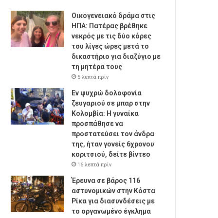
Οικογενειακό δράμα στις
ΗΠΑ: Πατέρας βρέθηκε
νεκρός με τις δύο κόρες
του λίγες ώρες μετά το
δικαστήριο για διαζύγιο με
τη μητέρα τους
5 λεπτά πρίν
Εν ψυχρώ δολοφονία
ζευγαριού σε μπαρ στην
Κολομβία: Η γυναίκα
προσπάθησε να
προστατεύσει τον άνδρα
της, ήταν γονείς 6χρονου
κοριτσιού, δείτε βίντεο
16 λεπτά πρίν
Έρευνα σε βάρος 116
αστυνομικών στην Κόστα
Ρίκα για διασυνδέσεις με
το οργανωμένο έγκλημα