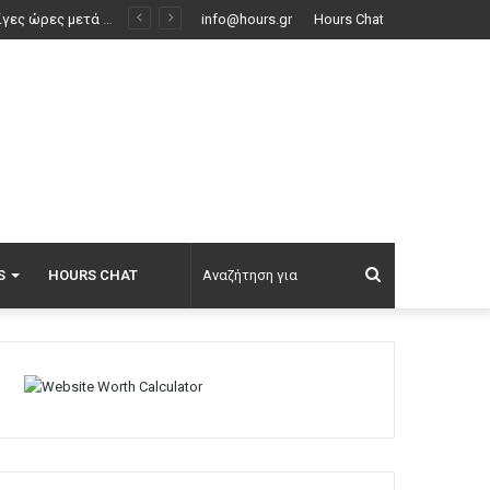
Εν ψυχρώ δολοφονία ζευγαριού σε μπαρ στην Κολομβία: Η γυναίκα προσπάθησε να προστατεύσει τον άνδρα της, ήταν γονείς 6χρονου κοριτσιού, δείτε βίντεο
info@hours.gr
Hours Chat
Αναζήτηση
S
HOURS CHAT
για