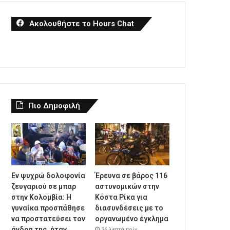
Ακολουθήστε το Hours Chat
Πιο Δημοφιλή
Εν ψυχρώ δολοφονία
Έρευνα σε βάρος 116
ζευγαριού σε μπαρ
αστυνομικών στην
στην Κολομβία: Η
Κόστα Ρίκα για
γυναίκα προσπάθησε
διασυνδέσεις με το
να προστατεύσει τον
οργανωμένο έγκλημα
άνδρα της, ήταν
36 λεπτά πρίν