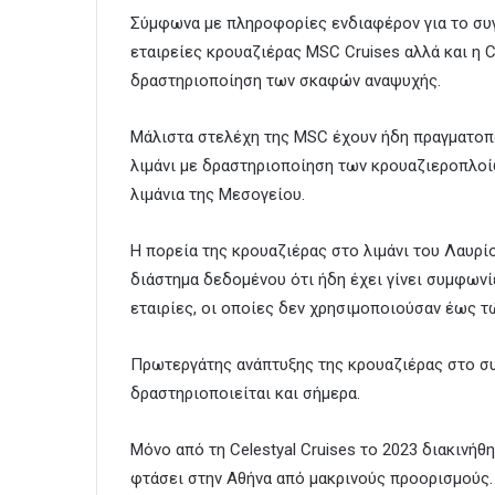
Σύμφωνα με πληροφορίες ενδιαφέρον για το συγ
εταιρείες κρουαζιέρας MSC Cruises αλλά και η C
δραστηριοποίηση των σκαφών αναψυχής.
Μάλιστα στελέχη της ΜSC έχουν ήδη πραγματοπο
λιμάνι με δραστηριοποίηση των κρουαζιεροπλοίω
λιμάνια της Μεσογείου.
Η πορεία της κρουαζιέρας στο λιμάνι του Λαυρί
διάστημα δεδομένου ότι ήδη έχει γίνει συμφωνίε
εταιρίες, οι οποίες δεν χρησιμοποιούσαν έως τώ
Πρωτεργάτης ανάπτυξης της κρουαζιέρας στο συγ
δραστηριοποιείται και σήμερα.
Μόνο από τη Celestyal Cruises το 2023 διακινήθ
φτάσει στην Αθήνα από μακρινούς προορισμούς.