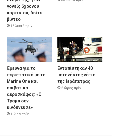
γονείς 6χρονου
κοριτσιού, δείτε
βίντεο
16 λεπτά πρίν
Έρευνα για το
Εντοπίστηκαν 40
περιστατικό με το
μετανάστες νότια
Marine One και
της Ιεράπετρας
επιβατικό
2 ώρες πρίν
αεροσκάφος: «Ο
Τραμπ δεν
κινδύνευσε»
1 ώρα πρίν