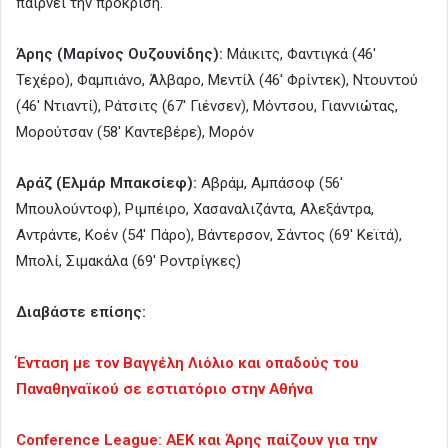
παίρνει την πρόκριση.
Άρης (Μαρίνος Ουζουνίδης):
Μάικιτς, Φαντιγκά (46′
Τεχέρο), Φαμπιάνο, Άλβαρο, Μεντίλ (46′ Φρίντεκ), Ντουντού
(46′ Ντιαντί), Ράτσιτς (67′ Γιένσεν), Μόντσου, Γιαννιώτας,
Μορούτσαν (58′ Καντεβέρε), Μορόν
Αράζ (Ελμάρ Μπακσίεφ):
Αβράμ, Αμπάσοφ (56′
Μπουλούντοφ), Ριμπέιρο, Χασαναλιζάντα, Αλεξάντρα,
Αντράντε, Κοέν (54′ Πάρο), Βάντερσον, Σάντος (69′ Κεϊτά),
Μπολί, Σιμακάλα (69′ Ροντρίγκες)
Διαβάστε επίσης:
Ένταση με τον Βαγγέλη Λιόλιο και οπαδούς του
Παναθηναϊκού σε εστιατόριο στην Αθήνα
Conference League: ΑΕΚ και Άρης παίζουν για την