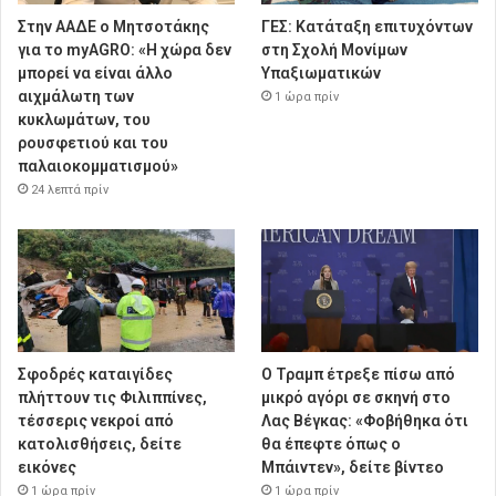
Στην ΑΑΔΕ ο Μητσοτάκης
ΓΕΣ: Κατάταξη επιτυχόντων
για το myAGRO: «Η χώρα δεν
στη Σχολή Μονίμων
μπορεί να είναι άλλο
Υπαξιωματικών
αιχμάλωτη των
1 ώρα πρίν
κυκλωμάτων, του
ρουσφετιού και του
παλαιοκομματισμού»
24 λεπτά πρίν
Σφοδρές καταιγίδες
Ο Τραμπ έτρεξε πίσω από
πλήττουν τις Φιλιππίνες,
μικρό αγόρι σε σκηνή στο
τέσσερις νεκροί από
Λας Βέγκας: «Φοβήθηκα ότι
κατολισθήσεις, δείτε
θα έπεφτε όπως ο
εικόνες
Μπάιντεν», δείτε βίντεο
1 ώρα πρίν
1 ώρα πρίν