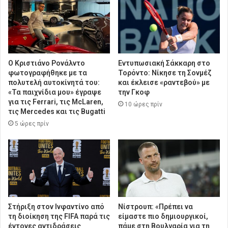
Ο Κριστιάνο Ρονάλντο
Εντυπωσιακή Σάκκαρη στο
φωτογραφήθηκε με τα
Τορόντο: Νίκησε τη Σονμέζ
πολυτελή αυτοκίνητά του:
και έκλεισε «ραντεβού» με
«Τα παιχνίδια μου» έγραψε
την Γκοφ
για τις Ferrari, τις McLaren,
10 ώρες πρίν
τις Mercedes και τις Bugatti
5 ώρες πρίν
Στήριξη στον Ινφαντίνο από
Νίστρουπ: «Πρέπει να
τη διοίκηση της FIFA παρά τις
είμαστε πιο δημιουργικοί,
έντονες αντιδράσεις
πάμε στη Βουλγαρία για τη