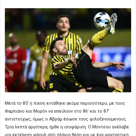
Μετά το 85′ η πίεση εντάθηκε ακόμα περισσότερο, με τους
Φαμπιάνο και Μορόν να απειλούν στο 86′ και το 87′
αντιστοίχως, όμως ο Αβράμ έσωσε τους φιλοξενούμενους.
Τρία λεπτά αργότερα, ήρθε η ισοφάριση. Ο Μόντσου ανέλαβε
μία εκτέλεση φάουλ από πλάγια θέση και με ένα φανταστικό