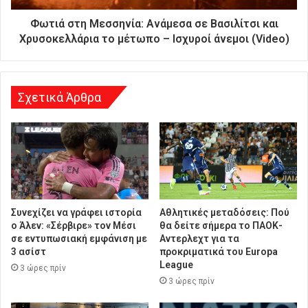
ι
ε
Φωτιά στη Μεσσηνία: Ανάμεσα σε Βασιλίτσι και
ύ
Χρυσοκελλάρια το μέτωπο – Ισχυροί άνεμοι (Video)
θ
υ
ν
σ
Σχετικά Άρθρα
η
Συνεχίζει να γράφει ιστορία
Αθλητικές μεταδόσεις: Πού
ο Άλεν: «Σέρβιρε» τον Μέσι
θα δείτε σήμερα το ΠΑΟΚ-
σε εντυπωσιακή εμφάνιση με
Αντερλεχτ για τα
3 ασίστ
προκριματικά του Europa
League
3 ώρες πρίν
3 ώρες πρίν