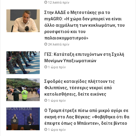
12 λεπτά πρίν
Στην ΑΑΔΕ ο Μητσοτάκης για το
myAGRO: «Η χώρα δεν μπορεί να είναι
άλλο αιχμάλωτη των κυκλωμάτων, του
ρουσφετιού και του
παλαιοκομματισμού»
24 λεπτά πρίν
ΓΕΣ: Κατάταξη επιτυχόντων στη Σχολή
Μονίμων Υπαξιωματικών
1 ώρα πρίν
Σφοδρές καταιγίδες πλήττουν τις
Φιλιππίνες, τέσσερις νεκροί από
κατολισθήσεις, δείτε εικόνες
1 ώρα πρίν
Ο Τραμπ έτρεξε πίσω από μικρό αγόρι σε
σκηνή στο Λας Βέγκας: «Φοβήθηκα ότι θα
έπεφτε όπως ο Μπάιντεν», δείτε βίντεο
1 ώρα πρίν