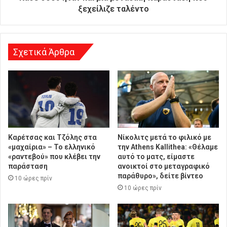
ν
ξεχείλιζε ταλέντο
σ
η
Σχετικά Άρθρα
Καρέτσας και Τζόλης στα
Νίκολιτς μετά το φιλικό με
«μαχαίρια» – Το ελληνικό
την Athens Kallithea: «Θέλαμε
«ραντεβού» που κλέβει την
αυτό το ματς, είμαστε
παράσταση
ανοικτοί στο μεταγραφικό
παράθυρο», δείτε βίντεο
10 ώρες πρίν
10 ώρες πρίν