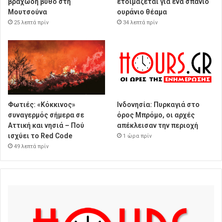
βραχώδη βυθό στη
ετοιμάζεται για ένα σπάνιο
Μουτσούνα
ουράνιο θέαμα
25 λεπτά πρίν
34 λεπτά πρίν
Φωτιές: «Κόκκινος»
Ινδονησία: Πυρκαγιά στο
συναγερμός σήμερα σε
όρος Μπρόμο, οι αρχές
Αττική και νησιά – Πού
απέκλεισαν την περιοχή
ισχύει το Red Code
1 ώρα πρίν
49 λεπτά πρίν