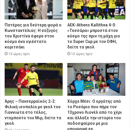
Πατέρας για δεύτερη φορά ο
ΑΕΚ-Athens Kallithea 4-0:
Κωνσταντέλιας: Η σύζυγός
«Τεσσάρα» μπροστά στον
του Χριστίνα έφερε στον
κόσμο της πριν τη μάχη για
κόσμο ένα υγιέστατο
το Super Cup με τον ΟΦΗ,
κοριτσάκι
δείτε τα γκολ
10 ώρες πρίν
10 ώρες πρίν
Άρης – Πανσερραϊκός 2-2:
Χόρχε Μέσι: Ο εργάτης από
Φιλική ισοπαλία με γκολ του
το Ροσάριο που πήρε τον
Γιαννιώτα στο τέλος,
13χρονο Λιονέλ από το χέρι
ντεμπούτο του Μιρ, δείτε τα
και άλλαξε την ιστορία του
γκολ
ποδοσφαίρου με μια
υπογραφή σε…