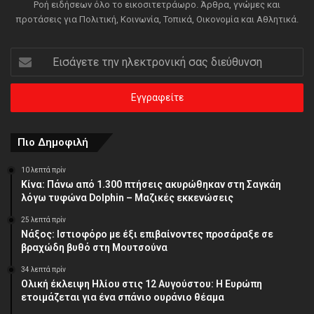
Ροή ειδήσεων όλο το εικοσιτετράωρο. Άρθρα, γνώμες και
προτάσεις για Πολιτική, Κοινωνία, Τοπικά, Οικονομία και Αθλητικά.
Εισάγετε
την
ηλεκτρονική
σας
διεύθυνση
Πιο Δημοφιλή
10 λεπτά πρίν
Κίνα: Πάνω από 1.300 πτήσεις ακυρώθηκαν στη Σαγκάη
λόγω τυφώνα Dolphin – Μαζικές εκκενώσεις
25 λεπτά πρίν
Νάξος: Ιστιοφόρο με έξι επιβαίνοντες προσάραξε σε
βραχώδη βυθό στη Μουτσούνα
34 λεπτά πρίν
Ολική έκλειψη Ηλίου στις 12 Αυγούστου: Η Ευρώπη
ετοιμάζεται για ένα σπάνιο ουράνιο θέαμα