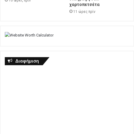
10 ώρες πρίν
χαρτοπετσέτα
11 ώρες πρίν
Διαφήμιση