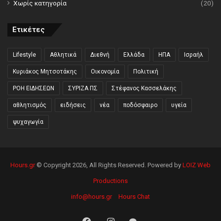
Χωρίς κατηγορία
(20)
Ετικέτες
Lifestyle
Αθλητικά
Διεθνή
Ελλάδα
ΗΠΑ
Ισραήλ
Κυριάκος Μητσοτάκης
Οικονομία
Πολιτική
ΡΟΗ ΕΙΔΗΣΕΩΝ
ΣΥΡΙΖΑ ΠΣ
Στέφανος Κασσελάκης
αθλητισμός
ειδήσεις
νέα
ποδόσφαιρο
υγεία
ψυχαγωγία
Hours.gr
© Copyright 2026, All Rights Reserved. Powered by
LOIZ Web
Productions
info@hours.gr
Hours Chat