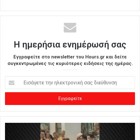
Η ημερήσια ενημέρωσή σας
Εγγραφείτε στο newsletter του Hours.gr και δείτε
συγκεντρωμένες τις κυριότερες ειδήσεις της ημέρας.
Ε
ι
σ
ά
γ
ε
τ
ε
τ
η