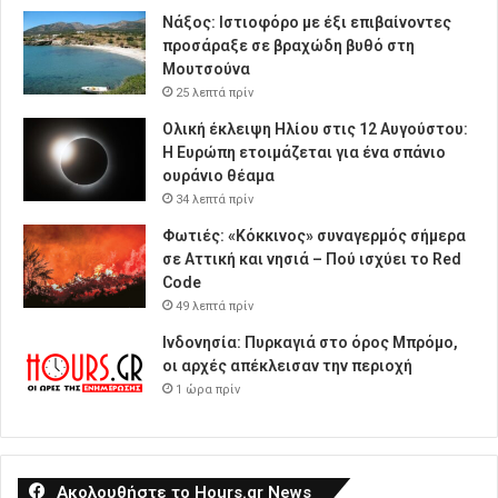
Νάξος: Ιστιοφόρο με έξι επιβαίνοντες
προσάραξε σε βραχώδη βυθό στη
Μουτσούνα
25 λεπτά πρίν
Ολική έκλειψη Ηλίου στις 12 Αυγούστου:
Η Ευρώπη ετοιμάζεται για ένα σπάνιο
ουράνιο θέαμα
34 λεπτά πρίν
Φωτιές: «Κόκκινος» συναγερμός σήμερα
σε Αττική και νησιά – Πού ισχύει το Red
Code
49 λεπτά πρίν
Ινδονησία: Πυρκαγιά στο όρος Μπρόμο,
οι αρχές απέκλεισαν την περιοχή
1 ώρα πρίν
Ακολουθήστε το Hours.gr News