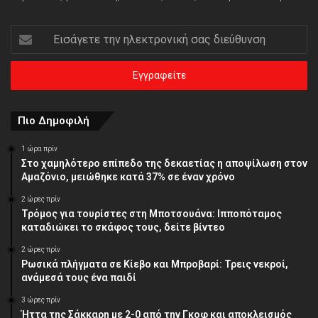
Εισάγετε
την
ηλεκτρονική
σας
διεύθυνση
Πιο Δημοφιλή
1 ώρα πρίν
Στο χαμηλότερο επίπεδο της δεκαετίας η αποψίλωση στον
Αμαζόνιο, μειώθηκε κατά 37% σε έναν χρόνο
2 ώρες πρίν
Τρόμος για τουρίστες στη Μποτσουάνα: Ιπποπόταμος
καταδιώκει το σκάφος τους, δείτε βίντεο
2 ώρες πρίν
Ρωσικά πλήγματα σε Κίεβο και Μπροβαρί: Τρεις νεκροί,
ανάμεσά τους ένα παιδί
3 ώρες πρίν
Ήττα της Σάκκαρη με 2-0 από την Γκοφ και αποκλεισμός