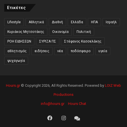
Ετικέτες
Lifestyle
Αθλητικά
Διεθνή
Ελλάδα
ΗΠΑ
Ισραήλ
Κυριάκος Μητσοτάκης
Οικονομία
Πολιτική
ΡΟΗ ΕΙΔΗΣΕΩΝ
ΣΥΡΙΖΑ ΠΣ
Στέφανος Κασσελάκης
αθλητισμός
ειδήσεις
νέα
ποδόσφαιρο
υγεία
ψυχαγωγία
Hours.gr
© Copyright 2026, All Rights Reserved. Powered by
LOIZ Web
Productions
info@hours.gr
Hours Chat
Facebook
Instagram
Hours