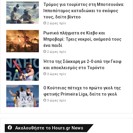
Τρόμος για τουρίστες στη Μποτσουάνα:
Ιπποπόταμος καταδιώκει το σκάφος
τους, δείτε βίντεο
2 ώρες πρίν
Ρωσικά πλήγματα σε Κίεβο και
Μπροβαρί: Τρεις νεκροί, ανάμεσά τους
ένα παιδί
2 ώρες πρίν
Ήττα της Σάκκαρη με 2-0 από την Γκοφ
και αποκλεισμός στο Τορόντο
3 ώρες πρίν
Ο Κούτσιας πέτυχε το πρώτο γκολ της
φετινής Primeira Liga, δείτε το γκολ
3 ώρες πρίν
Ακολουθήστε το Hours.gr News