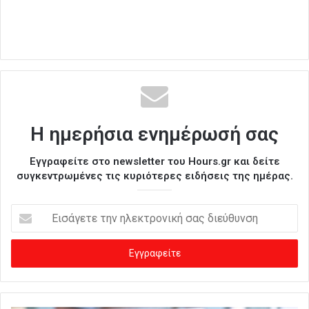
Η ημερήσια ενημέρωσή σας
Εγγραφείτε στο newsletter του Hours.gr και δείτε
συγκεντρωμένες τις κυριότερες ειδήσεις της ημέρας.
Ε
ι
σ
ά
γ
ε
τ