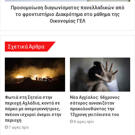
θ
Προσομοίωση διαγωνίσματος πανελλαδικών από
υ
το φροντιστήριο Διακρότημα στο μάθημα της
ν
Οικονομίας ΓΕΛ
σ
η
Σχετικά Άρθρα
Φωτιά στη Σητεία στην
Νέα Αγχίαλος: 66χρονος
περιοχή Αχλάδια, κοντά σε
σάτυρος αυνανιζόταν
πάρκο με ανεμογεννήτριες,
πρακολουθώντας την
πνέουν ισχυροί άνεμοι στην
13χρονη γειτόνισσα του
περιοχή
8 ώρες πρίν
7 ώρες πρίν