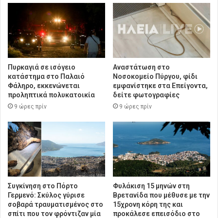
Πυρκαγιά σε ισόγειο
Αναστάτωση στο
κατάστημα στο Παλαιό
Νοσοκομείο Πύργου, φίδι
Φάληρο, εκκενώνεται
εμφανίστηκε στα Επείγοντα,
προληπτικά πολυκατοικία
δείτε φωτογραφίες
9 ώρες πρίν
9 ώρες πρίν
Συγκίνηση στο Πόρτο
Φυλάκιση 15 μηνών στη
Γερμενό: Σκύλος γύρισε
Βρετανίδα που μέθυσε με την
σοβαρά τραυματισμένος στο
15χρονη κόρη της και
σπίτι που τον φρόντιζαν μία
προκάλεσε επεισόδιο στο