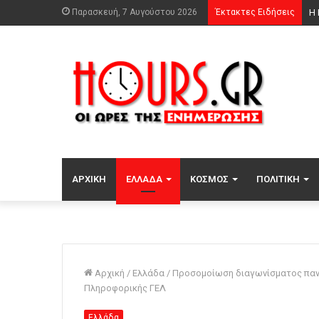
Παρασκευή, 7 Αυγούστου 2026
Έκτακτες Ειδήσεις
Φω
ΑΡΧΙΚΉ
ΕΛΛΆΔΑ
ΚΌΣΜΟΣ
ΠΟΛΙΤΙΚΉ
Αρχική
/
Ελλάδα
/
Προσομοίωση διαγωνίσματος παν
Πληροφορικής ΓΕΛ
Ελλάδα