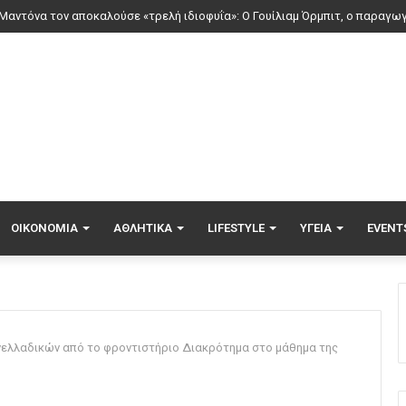
τιά στο Μονοπήγαδο Θεσσαλονίκης, επιχειρούν 6 εναέρια
ΟΙΚΟΝΟΜΊΑ
ΑΘΛΗΤΙΚΆ
LIFESTYLE
ΥΓΕΊΑ
EVENT
ελλαδικών από το φροντιστήριο Διακρότημα στο μάθημα της