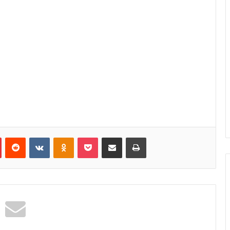
Pinterest
Reddit
VKontakte
Odnoklassniki
Pocket
Κοινοποίηση μέσω Email
Εκτύπωση