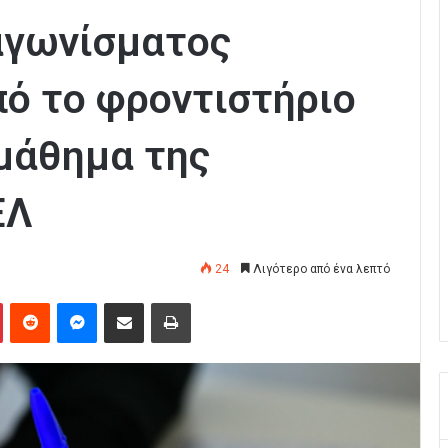
αγωνίσματος
ό το φροντιστήριο
μάθημα της
ΕΛ
24
Λιγότερο από ένα λεπτό
Pinterest
Reddit
Messenger
Κοινοποίηση μέσω Email
Εκτύπωση