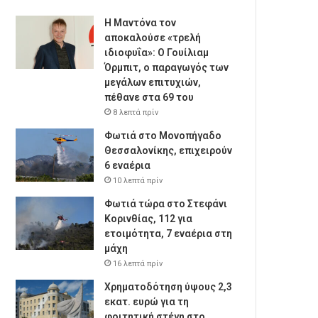
Η Μαντόνα τον
αποκαλούσε «τρελή
ιδιοφυΐα»: Ο Γουίλιαμ
Όρμπιτ, ο παραγωγός των
μεγάλων επιτυχιών,
πέθανε στα 69 του
8 λεπτά πρίν
Φωτιά στο Μονοπήγαδο
Θεσσαλονίκης, επιχειρούν
6 εναέρια
10 λεπτά πρίν
Φωτιά τώρα στο Στεφάνι
Κορινθίας, 112 για
ετοιμότητα, 7 εναέρια στη
μάχη
16 λεπτά πρίν
Χρηματοδότηση ύψους 2,3
εκατ. ευρώ για τη
φοιτητική στέγη στο