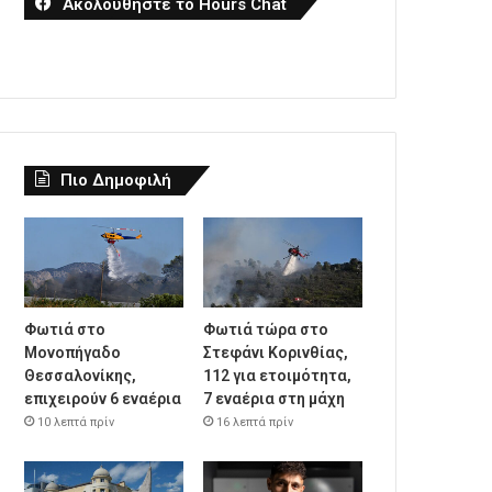
Ακολουθήστε το Hours Chat
Πιο Δημοφιλή
Φωτιά στο
Φωτιά τώρα στο
Μονοπήγαδο
Στεφάνι Κορινθίας,
Θεσσαλονίκης,
112 για ετοιμότητα,
επιχειρούν 6 εναέρια
7 εναέρια στη μάχη
10 λεπτά πρίν
16 λεπτά πρίν