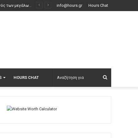
info@hours.gr
Hours Chat
Αναζήτηση
S
HOURS CHAT
για