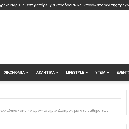
νος τραυματίστηκε στο κεφάλι μετά από βουτιά σε παραλία της Χαλκιδικ
ΟΙΚΟΝΟΜΊΑ
ΑΘΛΗΤΙΚΆ
LIFESTYLE
ΥΓΕΊΑ
EVENT
ελλαδικών από το φροντιστήριο Διακρότημα στο μάθημα των