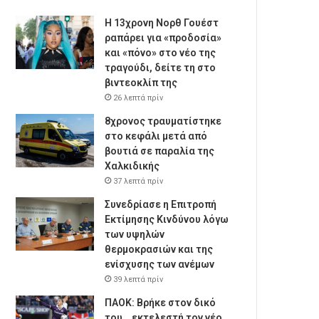
Η 13χρονη Νορθ Γουέστ
ραπάρει για «προδοσία»
και «πόνο» στο νέο της
τραγούδι, δείτε τη στο
βιντεοκλίπ της
26 λεπτά πρίν
8χρονος τραυματίστηκε
στο κεφάλι μετά από
βουτιά σε παραλία της
Χαλκιδικής
37 λεπτά πρίν
Συνεδρίασε η Επιτροπή
Εκτίμησης Κινδύνου λόγω
των υψηλών
θερμοκρασιών και της
ενίσχυσης των ανέμων
39 λεπτά πρίν
ΠΑΟΚ: Βρήκε στον δικό
του… εκτελεστή τον νέο