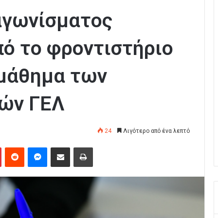
αγωνίσματος
ό το φροντιστήριο
μάθημα των
κών ΓΕΛ
24
Λιγότερο από ένα λεπτό
Pinterest
Reddit
Messenger
Κοινοποίηση μέσω Email
Εκτύπωση