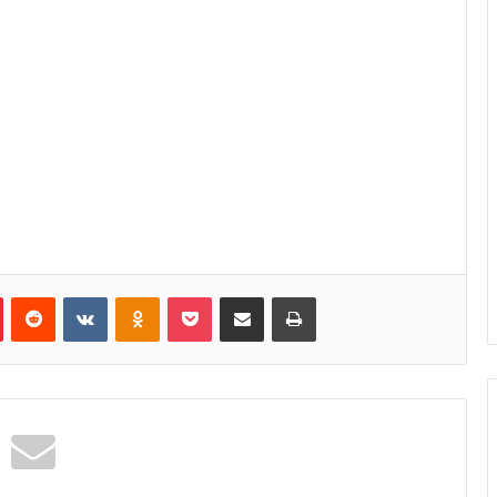
Pinterest
Reddit
VKontakte
Odnoklassniki
Pocket
Κοινοποίηση μέσω Email
Εκτύπωση