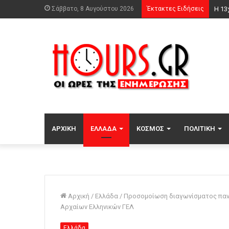
Σάββατο, 8 Αυγούστου 2026
Έκτακτες Ειδήσεις
8χρο
ΑΡΧΙΚΉ
ΕΛΛΆΔΑ
ΚΌΣΜΟΣ
ΠΟΛΙΤΙΚΉ
Αρχική
/
Ελλάδα
/
Προσομοίωση διαγωνίσματος παν
Αρχαίων Ελληνικών ΓΕΛ
Ελλάδα