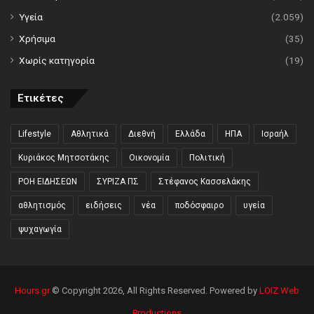
Υγεία
(2.059)
Χρήσιμα
(35)
Χωρίς κατηγορία
(19)
Ετικέτες
Lifestyle
Αθλητικά
Διεθνή
Ελλάδα
ΗΠΑ
Ισραήλ
Κυριάκος Μητσοτάκης
Οικονομία
Πολιτική
ΡΟΗ ΕΙΔΗΣΕΩΝ
ΣΥΡΙΖΑ ΠΣ
Στέφανος Κασσελάκης
αθλητισμός
ειδήσεις
νέα
ποδόσφαιρο
υγεία
ψυχαγωγία
Hours.gr
© Copyright 2026, All Rights Reserved. Powered by
LOIZ Web
Productions