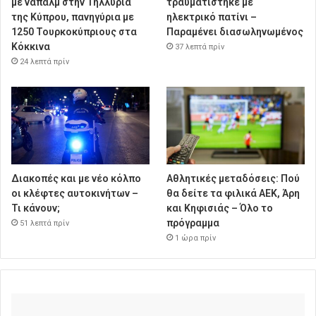
με ναπάλμ στην Τηλλυρία
τραυματίστηκε με
της Κύπρου, πανηγύρια με
ηλεκτρικό πατίνι –
1250 Τουρκοκύπριους στα
Παραμένει διασωληνωμένος
Κόκκινα
37 λεπτά πρίν
24 λεπτά πρίν
Διακοπές και με νέο κόλπο
Αθλητικές μεταδόσεις: Πού
οι κλέφτες αυτοκινήτων –
θα δείτε τα φιλικά ΑΕΚ, Άρη
Τι κάνουν;
και Κηφισιάς – Όλο το
πρόγραμμα
51 λεπτά πρίν
1 ώρα πρίν