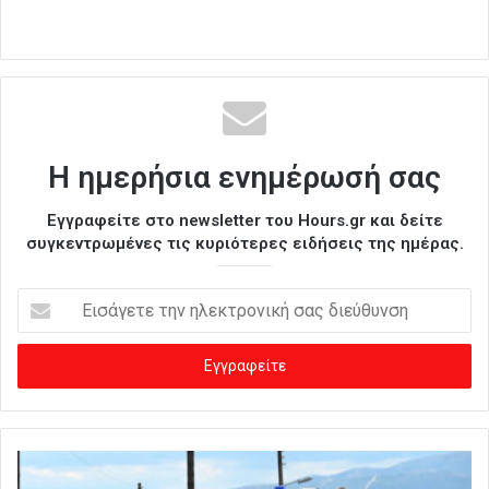
Η ημερήσια ενημέρωσή σας
Εγγραφείτε στο newsletter του Hours.gr και δείτε
συγκεντρωμένες τις κυριότερες ειδήσεις της ημέρας.
Ε
ι
σ
ά
γ
ε
τ
ε
τ