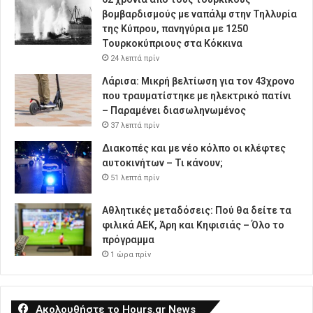
βομβαρδισμούς με ναπάλμ στην Τηλλυρία
της Κύπρου, πανηγύρια με 1250
Τουρκοκύπριους στα Κόκκινα
24 λεπτά πρίν
Λάρισα: Μικρή βελτίωση για τον 43χρονο
που τραυματίστηκε με ηλεκτρικό πατίνι
– Παραμένει διασωληνωμένος
37 λεπτά πρίν
Διακοπές και με νέο κόλπο οι κλέφτες
αυτοκινήτων – Τι κάνουν;
51 λεπτά πρίν
Αθλητικές μεταδόσεις: Πού θα δείτε τα
φιλικά ΑΕΚ, Άρη και Κηφισιάς – Όλο το
πρόγραμμα
1 ώρα πρίν
Ακολουθήστε το Hours.gr News