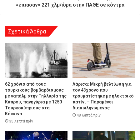
υ
«έπιασαν» 221 χλμ/ώρα στην ΠΑΘΕ σε κόντρα
ν
σ
η
Σχετικά Άρθρα
62 χρόνια από τους
Λάρισα: Μικρή βελτίωση για
τουρκικούς βομβαρδισμούς
τον 43χρονο που
με ναπάλμ στην Τηλλυρία της
τραυματίστηκε με ηλεκτρικό
Κύπρου, πανηγύρια με 1250
πατίνι – Παραμένει
Τουρκοκύπριους στα
διασωληνωμένος
Κόκκινα
48 λεπτά πρίν
35 λεπτά πρίν