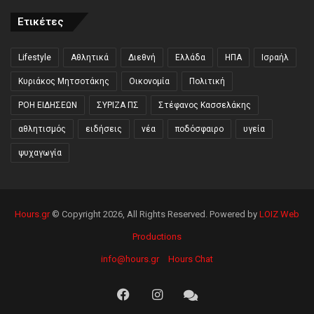
Ετικέτες
Lifestyle
Αθλητικά
Διεθνή
Ελλάδα
ΗΠΑ
Ισραήλ
Κυριάκος Μητσοτάκης
Οικονομία
Πολιτική
ΡΟΗ ΕΙΔΗΣΕΩΝ
ΣΥΡΙΖΑ ΠΣ
Στέφανος Κασσελάκης
αθλητισμός
ειδήσεις
νέα
ποδόσφαιρο
υγεία
ψυχαγωγία
Hours.gr
© Copyright 2026, All Rights Reserved. Powered by
LOIZ Web
Productions
info@hours.gr
Hours Chat
Facebook
Instagram
Hours