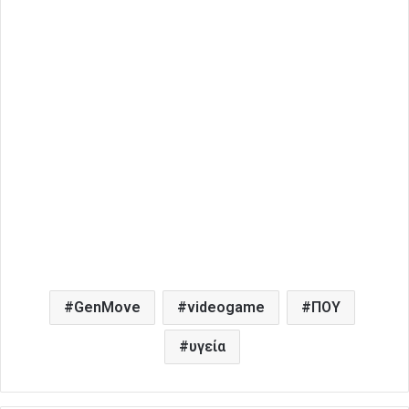
GenMove
videogame
ΠΟΥ
υγεία