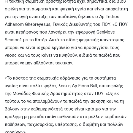
Η τακτική σωματική δραστηριότητα έχει σημαντικά, δια βίου
οφέλη για τη σωματική και ψυχική υγεία και είναι απαραίτητη
για την υγιή ανάπτυξη των παιδιών», δήλωσε ο Δρ Tedros
Adhanom Ghebreyesus, Γενικός Διευθυντής του ΠΟΥ. «Ο ΠΟΥ
είναι περήφανος που λανσάρει την εφαρμογή GenMove
Season1 με το Κατάρ. Αυτό το είδος ψηφιακής καινοτομίας
μπορεί να είναι ισχυρό εργαλείο για να προσεγγίσει τους
νέους και να τους κάνει να κινηθούν, ειδικά τα παιδιά που
μπορεί να μην αθλούνται τακτικά».
«Το κόστος της σωματικής αδράνειας για τα συστήματα
υγείας είναι πολύ υψηλό», λέει η Δρ Fiona Bull, επικεφαλής
της Μονάδας Φυσικής Δραστηριότητας στον ΠΟΥ. «Ως εκ
τούτου, το να απολαμβάνουν τα παιδιά την άσκηση και να τη
βάλουν στην καθημερινότητά τους είναι κρίσιμο για την
πρόληψη μη μεταδοτικών ασθενειών στο μέλλον: καρδιακών
παθήσεων, παχυσαρκίας, υπέρτασης, ο διαβήτη και πολλών
καρκίνων».