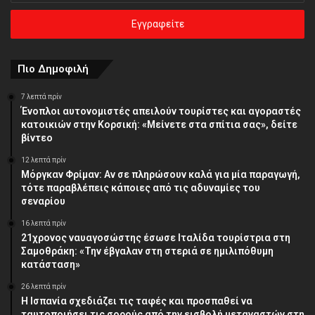
ηλεκτρονική
σας
διεύθυνση
Πιο Δημοφιλή
7 λεπτά πρίν
Ένοπλοι αυτονομιστές απειλούν τουρίστες και αγοραστές
κατοικιών στην Κορσική: «Μείνετε στα σπίτια σας», δείτε
βίντεο
12 λεπτά πρίν
Μόργκαν Φρίμαν: Αν σε πληρώσουν καλά για μία παραγωγή,
τότε παραβλέπεις κάποιες από τις αδυναμίες του
σεναρίου
16 λεπτά πρίν
21χρονος ναυαγοσώστης έσωσε Ιταλίδα τουρίστρια στη
Σαμοθράκη: «Την έβγαλαν στη στεριά σε ημιλιπόθυμη
κατάσταση»
26 λεπτά πρίν
Η Ισπανία σχεδιάζει τις ταφές και προσπαθεί να
ταυτοποιήσει τις σορούς από την εισβολή μεταναστών στη