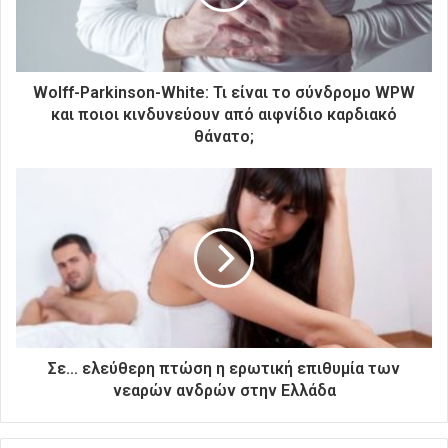
λ
ε
κ
τ
ρ
Wolff-Parkinson-White: Τι είναι το σύνδρομο WPW
ο
και ποιοι κινδυνεύουν από αιφνίδιο καρδιακό
ν
θάνατο;
ι
κ
ή
σ
α
ς
δ
ι
ε
ύ
θ
Σε… ελεύθερη πτώση η ερωτική επιθυμία των
υ
νεαρών ανδρών στην Ελλάδα
ν
σ
η