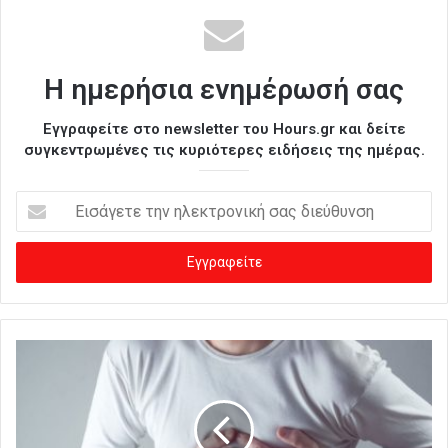
Η ημερήσια ενημέρωσή σας
Εγγραφείτε στο newsletter του Hours.gr και δείτε
συγκεντρωμένες τις κυριότερες ειδήσεις της ημέρας.
Ε
ι
σ
ά
γ
ε
τ
ε
τ
η
ν
η