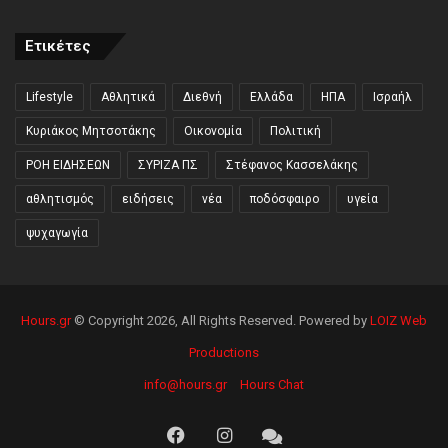
Ετικέτες
Lifestyle
Αθλητικά
Διεθνή
Ελλάδα
ΗΠΑ
Ισραήλ
Κυριάκος Μητσοτάκης
Οικονομία
Πολιτική
ΡΟΗ ΕΙΔΗΣΕΩΝ
ΣΥΡΙΖΑ ΠΣ
Στέφανος Κασσελάκης
αθλητισμός
ειδήσεις
νέα
ποδόσφαιρο
υγεία
ψυχαγωγία
Hours.gr
© Copyright 2026, All Rights Reserved. Powered by
LOIZ Web
Productions
info@hours.gr
Hours Chat
Facebook
Instagram
Hours