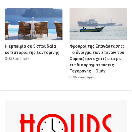
Η εμπειρία σε 5 σπουδαία
Φρουροί της Επανάστασης:
εστιατόρια της Σαντορίνης
Το άνοιγμα των Στενών του
Ορμούζ δεν σχετίζεται με
33 λεπτά πρίν
τις διαπραγματεύσεις
Τεχεράνης – Ομάν
36 λεπτά πρίν