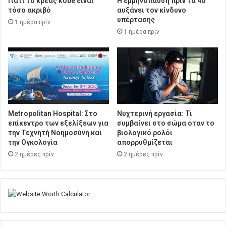
Γιατί το κρέας kobe είναι
Η εμμηνόπαυση πριν τα 40
τόσο ακριβό
αυξάνει τον κίνδυνο
υπέρτασης
1 ημέρα πρίν
1 ημέρα πρίν
Metropolitan Hospital: Στο
Νυχτερινή εργασία: Τι
επίκεντρο των εξελίξεων για
συμβαίνει στο σώμα όταν το
την Τεχνητή Νοημοσύνη και
βιολογικό ρολόι
την Ογκολογία
απορρυθμίζεται
2 ημέρες πρίν
2 ημέρες πρίν