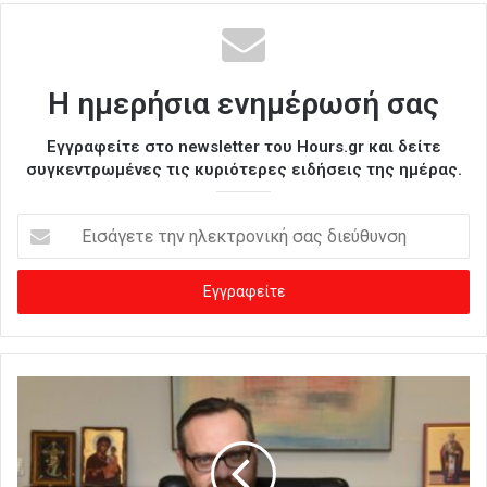
Η ημερήσια ενημέρωσή σας
Εγγραφείτε στο newsletter του Hours.gr και δείτε
συγκεντρωμένες τις κυριότερες ειδήσεις της ημέρας.
Ε
ι
σ
ά
γ
ε
τ
ε
τ
η
ν
η