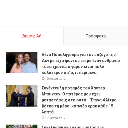
Δημοφιλή
Πρόσφατα
Λένα Παπαληγούρα για τον σύζυγό της:
Δεν με είχα φανταστεί με έναν άνθρωπο
τόσα χρόνια, ο γάμος είναι πολύ
καλύτερος απ’ ό,τι περίμενα
10 λεπτά πρίν
Συνέντευξη ποταμός του Χάντερ
Μπάιντεν: Ο πατέρας μου έχει
μεταστάσεις στα οστά – Έπινα 4 λίτρα
βότκα τη μέρα, κάπνιζα κρακ κάθε 15
λεπτά
17 λεπτά πρίν
Συνελήφθη ένα ακόμη μέλος της