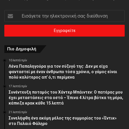
Εισάγετε
την
ηλεκτρονική
σας
διεύθυνση
Πιο Δημοφιλή
10 λεπτά πρίν
Λένα Παπαληγούρα για τον σύζυγό της: Δεν με είχα
φανταστεί με έναν άνθρωπο τόσα χρόνια, ο γάμος είναι
πολύ καλύτερος απ’ ό,τι περίμενα
17 λεπτά πρίν
Συνέντευξη ποταμός του Χάντερ Μπάιντεν: Ο πατέρας μου
έχει μεταστάσεις στα οστά – Έπινα 4 λίτρα βότκα τη μέρα,
κάπνιζα κρακ κάθε 15 λεπτά
21 λεπτά πρίν
Συνελήφθη ένα ακόμη μέλος της συμμορίας του «Έντικ»
στο Παλαιό Φάληρο