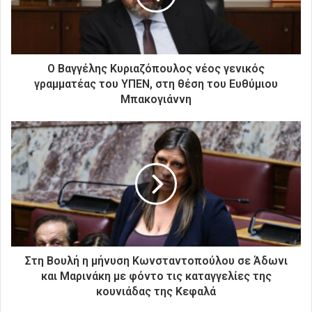
λ
ε
κ
τ
ρ
Ο Βαγγέλης Κυριαζόπουλος νέος γενικός
ο
γραμματέας του ΥΠΕΝ, στη θέση του Ευθύμιου
ν
Μπακογιάννη
ι
κ
ή
σ
α
ς
δ
ι
ε
ύ
θ
Στη Βουλή η μήνυση Κωνσταντοπούλου σε Άδωνι
υ
και Μαρινάκη με φόντο τις καταγγελίες της
ν
κουνιάδας της Κεφαλά
σ