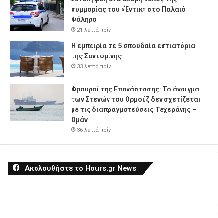
συμμορίας του «Έντικ» στο Παλαιό
Φάληρο
21 λεπτά πρίν
Η εμπειρία σε 5 σπουδαία εστιατόρια
της Σαντορίνης
33 λεπτά πρίν
Φρουροί της Επανάστασης: Το άνοιγμα
των Στενών του Ορμούζ δεν σχετίζεται
με τις διαπραγματεύσεις Τεχεράνης –
Ομάν
36 λεπτά πρίν
Ακολουθήστε το Hours.gr News