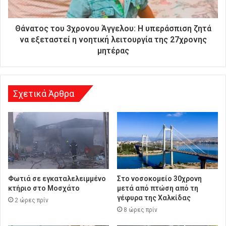
ε
ύ
θ
Θάνατος του 3χρονου Άγγελου: Η υπεράσπιση ζητά
υ
να εξεταστεί η νοητική λειτουργία της 27χρονης
ν
μητέρας
σ
η
Σχετικά Άρθρα
Φωτιά σε εγκαταλελειμμένο
Στο νοσοκομείο 30χρονη
κτήριο στο Μοσχάτο
μετά από πτώση από τη
γέφυρα της Χαλκίδας
2 ώρες πρίν
8 ώρες πρίν