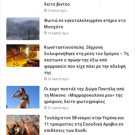
δείτε βίντεο
5 λεπτά πρίν
Φωτιά σε εγκαταλελειμμένο κτήριο στο
Μοσχάτο
14 λεπτά πρίν
Κωνσταντινούπολη: 26χρονη
δολοφονήθηκε στη μέση του δρόμου – Τη
σκότωσε ο πρώην της έξω από
φαρμακείο που είχε πάει με την αδελφή
της
21 λεπτά πρίν
Οι καρτ ποστάλ της Δώρα Παντέλη από
τη Μύκονο: «Μαρμαροκολόνα μου» της
γράφουν, δείτε φωτογραφίες
31 λεπτά πρίν
Τουλάχιστον 58 νεκροί στην Υεμένη και
11 τραυματίες στη Σαουδική Αραβία σε
επιθέσεις των Χούθι