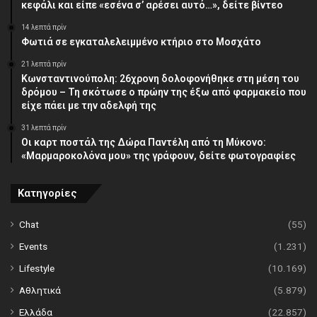
κεφάλι και είπε «εσένα σ’ αρέσει αυτό…», δείτε βίντεο
14 λεπτά πρίν
Φωτιά σε εγκαταλελειμμένο κτήριο στο Μοσχάτο
21 λεπτά πρίν
Κωνσταντινούπολη: 26χρονη δολοφονήθηκε στη μέση του
δρόμου – Τη σκότωσε ο πρώην της έξω από φαρμακείο που
είχε πάει με την αδελφή της
31 λεπτά πρίν
Οι καρτ ποστάλ της Δώρα Παντέλη από τη Μύκονο:
«Μαρμαροκολόνα μου» της γράφουν, δείτε φωτογραφίες
Κατηγορίες
Chat
(55)
Events
(1.231)
Lifestyle
(10.169)
Αθλητικά
(5.879)
Ελλάδα
(22.857)