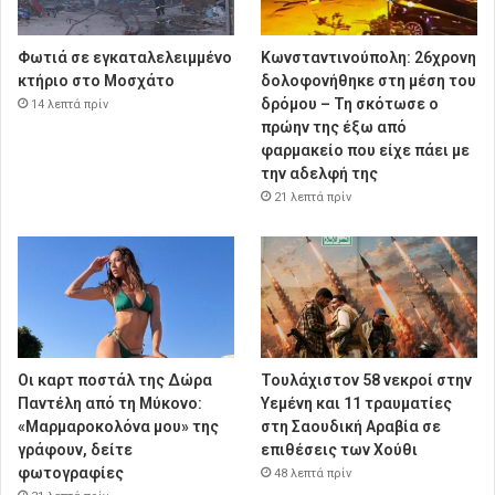
Φωτιά σε εγκαταλελειμμένο
Κωνσταντινούπολη: 26χρονη
κτήριο στο Μοσχάτο
δολοφονήθηκε στη μέση του
δρόμου – Τη σκότωσε ο
14 λεπτά πρίν
πρώην της έξω από
φαρμακείο που είχε πάει με
την αδελφή της
21 λεπτά πρίν
Οι καρτ ποστάλ της Δώρα
Τουλάχιστον 58 νεκροί στην
Παντέλη από τη Μύκονο:
Υεμένη και 11 τραυματίες
«Μαρμαροκολόνα μου» της
στη Σαουδική Αραβία σε
γράφουν, δείτε
επιθέσεις των Χούθι
φωτογραφίες
48 λεπτά πρίν