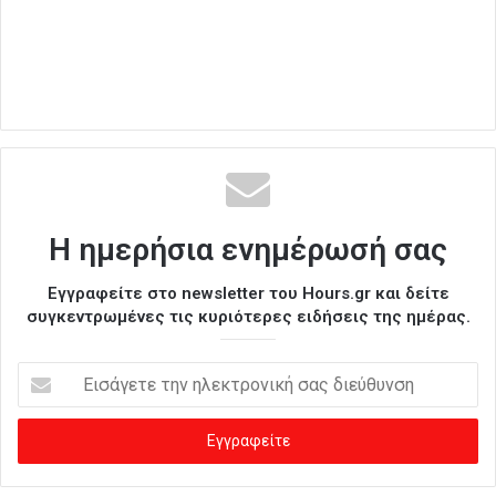
Η ημερήσια ενημέρωσή σας
Εγγραφείτε στο newsletter του Hours.gr και δείτε
συγκεντρωμένες τις κυριότερες ειδήσεις της ημέρας.
Ε
ι
σ
ά
γ
ε