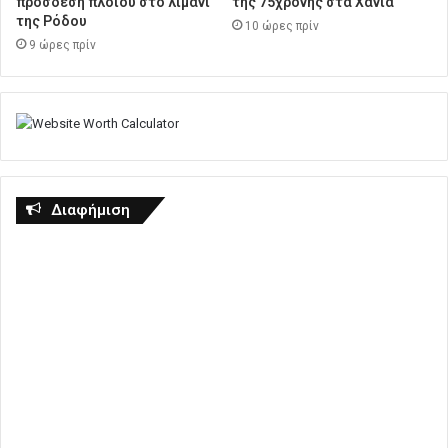
πρόσδεση πλοίου στο λιμάνι
της 75χρονης στα Χανιά
της Ρόδου
10 ώρες πρίν
9 ώρες πρίν
Διαφήμιση