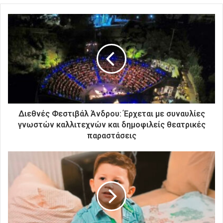
τ
ε
τ
η
ν
η
λ
ε
κ
τ
ρ
Διεθνές Φεστιβάλ Άνδρου: Έρχεται με συναυλίες
ο
γνωστών καλλιτεχνών και δημοφιλείς θεατρικές
ν
παραστάσεις
ι
κ
ή
σ
α
ς
δ
ι