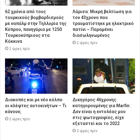
62 χρόνια από τους
Λάρισα: Μικρή βελτίωση για
τουρκικούς βομβαρδισμούς
τον 43χρονο που
με ναπάλμ στην Τηλλυρία της
τραυματίστηκε με ηλεκτρικό
Κύπρου, πανηγύρια με 1250
πατίνι – Παραμένει
Τουρκοκύπριους στα
διασωληνωμένος
Κόκκινα
2 ώρες πρίν
2 ώρες πρίν
Διακοπές και με νέο κόλπο
Δικηγόρος 46χρονης
οι κλέφτες αυτοκινήτων – Τι
κατηγορουμένης για Marfin:
κάνουν;
Δεν είναι η εντολέας μου
στις φωτογραφίες, είχε
2 ώρες πρίν
εξεταστεί και το 2022
3 ώρες πρίν