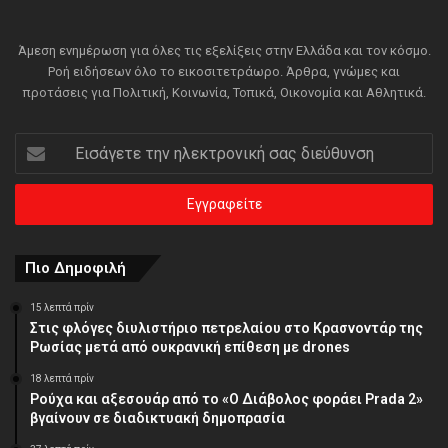
Άμεση ενημέρωση για όλες τις εξελίξεις στην Ελλάδα και τον κόσμο.
Ροή ειδήσεων όλο το εικοσιτετράωρο. Άρθρα, γνώμες και
προτάσεις για Πολιτική, Κοινωνία, Τοπικά, Οικονομία και Αθλητικά.
Εισάγετε
την
ηλεκτρονική
σας
διεύθυνση
Πιο Δημοφιλή
15 λεπτά πρίν
Στις φλόγες διυλιστήριο πετρελαίου στο Κρασνοντάρ της
Ρωσίας μετά από ουκρανική επίθεση με drones
18 λεπτά πρίν
Ρούχα και αξεσουάρ από το «Ο Διάβολος φοράει Prada 2»
βγαίνουν σε διαδικτυακή δημοπρασία