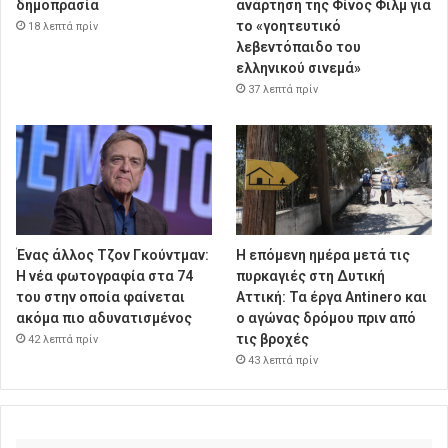
δημοπρασία
ανάρτηση της Φίνος Φιλμ για
το «γοητευτικό
18 λεπτά πρίν
λεβεντόπαιδο του
ελληνικού σινεμά»
37 λεπτά πρίν
Ένας άλλος Τζον Γκούντμαν:
Η επόμενη ημέρα μετά τις
H νέα φωτογραφία στα 74
πυρκαγιές στη Δυτική
του στην οποία φαίνεται
Αττική: Τα έργα Antinero και
ακόμα πιο αδυνατισμένος
ο αγώνας δρόμου πριν από
τις βροχές
42 λεπτά πρίν
43 λεπτά πρίν