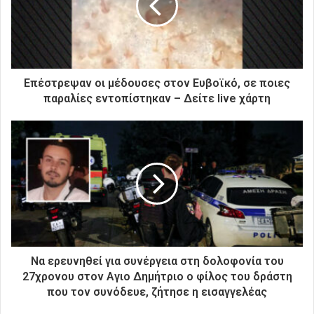
η
λ
ε
κ
τ
ρ
Επέστρεψαν οι μέδουσες στον Ευβοϊκό, σε ποιες
ο
παραλίες εντοπίστηκαν – Δείτε live χάρτη
ν
ι
κ
ή
σ
α
ς
δ
ι
ε
ύ
Να ερευνηθεί για συνέργεια στη δολοφονία του
θ
27χρονου στον Αγιο Δημήτριο ο φίλος του δράστη
υ
που τον συνόδευε, ζήτησε η εισαγγελέας
ν