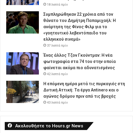
18 λεπτά πρίν
Συμπληρώθηκαν 22 χρόνια από τον
θάνατο του Δημήτρη Παπαμιχαήλ: Η
ανάρτηση της Φίνος Φιλμ για το
«γοητευτικό λεβεντόπαιδο του
ελληνικού σινεμά»
37 λεπτά πρίν
Ένας άλλος Τζον Γκούντμαν: H νέα
φωτογραφία στα 74 του στην οποία
φαίνεται ακόμα πιο αδυνατισμένος
42 λεπτά πρίν
Η επόμενη ημέρα μετά τις πυρκαγιές στη
Δυτική Αττική: Τα έργα Antinero και ο
αγώνας δρόμου πριν από τις βροχές
43 λεπτά πρίν
Ακολουθήστε το Hours.gr News