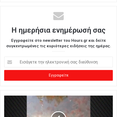
Η ημερήσια ενημέρωσή σας
Εγγραφείτε στο newsletter του Hours.gr και δείτε
συγκεντρωμένες τις κυριότερες ειδήσεις της ημέρας.
Ε
ι
σ
ά
γ
ε
τ
ε
τ
η
ν