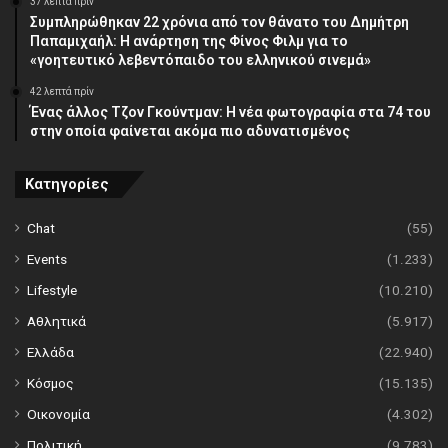
37 λεπτά πρίν
Συμπληρώθηκαν 22 χρόνια από τον θάνατο του Δημήτρη
Παπαμιχαήλ: Η ανάρτηση της Φίνος Φιλμ για το
«γοητευτικό λεβεντόπαιδο του ελληνικού σινεμά»
42 λεπτά πρίν
Ένας άλλος Τζον Γκούντμαν: H νέα φωτογραφία στα 74 του
στην οποία φαίνεται ακόμα πιο αδυνατισμένος
Κατηγορίες
Chat
(55)
Events
(1.233)
Lifestyle
(10.210)
Αθλητικά
(5.917)
Ελλάδα
(22.940)
Κόσμος
(15.135)
Οικονομία
(4.302)
Πολιτική
(9.783)