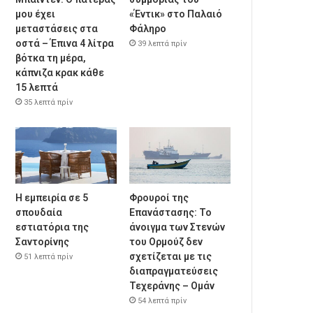
μου έχει
«Έντικ» στο Παλαιό
μεταστάσεις στα
Φάληρο
οστά – Έπινα 4 λίτρα
39 λεπτά πρίν
βότκα τη μέρα,
κάπνιζα κρακ κάθε
15 λεπτά
35 λεπτά πρίν
Η εμπειρία σε 5
Φρουροί της
σπουδαία
Επανάστασης: Το
εστιατόρια της
άνοιγμα των Στενών
Σαντορίνης
του Ορμούζ δεν
σχετίζεται με τις
51 λεπτά πρίν
διαπραγματεύσεις
Τεχεράνης – Ομάν
54 λεπτά πρίν