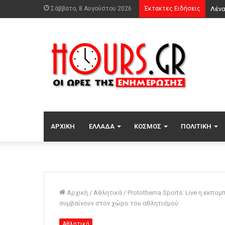
Σάββατο, 8 Αυγούστου 2026
Έκτακτες Ειδήσεις
ΑΡΧΙΚΉ
ΕΛΛΆΔΑ
ΚΌΣΜΟΣ
ΠΟΛΙΤΙΚΉ
Αρχική
/
Αθλητικά
/
Protothema Sports: Live η εκπο
συμβαίνουν στον χώρο του αθλητισμού
Αθλητικά