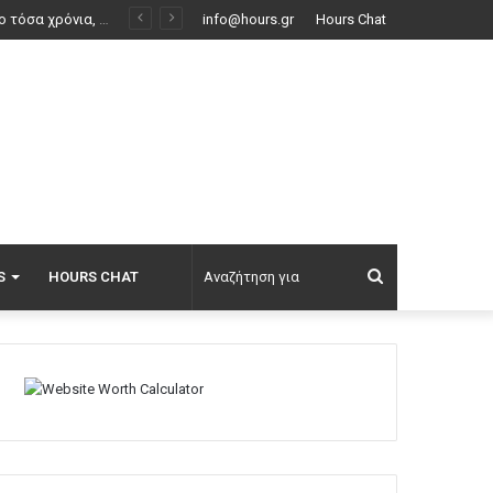
Συνέντευξη ποταμός του Χάντερ Μπάιντεν: Ο πατέρας μου έχει μεταστάσεις στα οστά – Έπινα 4 λίτρα βότκα τη μέρα, κάπνιζα κρακ κάθε 15 λεπτά
info@hours.gr
Hours Chat
Αναζήτηση
S
HOURS CHAT
για