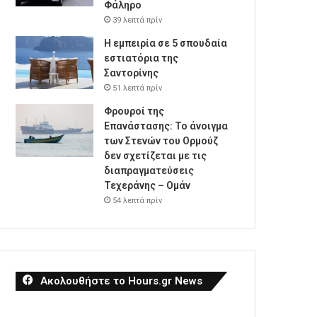
Φάληρο
39 λεπτά πρίν
Η εμπειρία σε 5 σπουδαία
εστιατόρια της
Σαντορίνης
51 λεπτά πρίν
Φρουροί της
Επανάστασης: Το άνοιγμα
των Στενών του Ορμούζ
δεν σχετίζεται με τις
διαπραγματεύσεις
Τεχεράνης – Ομάν
54 λεπτά πρίν
Ακολουθήστε το Hours.gr News