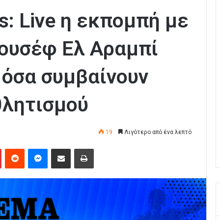
s: Live η εκπομπή με
ιουσέφ Ελ Αραμπί
 όσα συμβαίνουν
θλητισμού
19
Λιγότερο από ένα λεπτό
Pinterest
Reddit
Messenger
Κοινοποίηση μέσω Email
Εκτύπωση