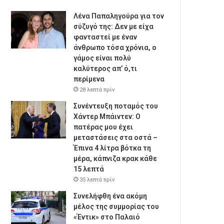
Λένα Παπαληγούρα για τον
σύζυγό της: Δεν με είχα
φανταστεί με έναν
άνθρωπο τόσα χρόνια, ο
γάμος είναι πολύ
καλύτερος απ’ ό,τι
περίμενα
28 λεπτά πρίν
Συνέντευξη ποταμός του
Χάντερ Μπάιντεν: Ο
πατέρας μου έχει
μεταστάσεις στα οστά –
Έπινα 4 λίτρα βότκα τη
μέρα, κάπνιζα κρακ κάθε
15 λεπτά
35 λεπτά πρίν
Συνελήφθη ένα ακόμη
μέλος της συμμορίας του
«Έντικ» στο Παλαιό