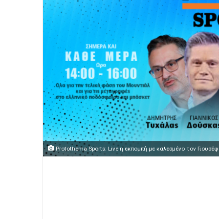
Protothema Sports: Live η εκπομπή με καλεσμένο τον Γιουσέ