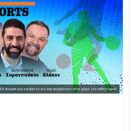
φ Ελ Αραμπί και κουβέντα για όσα συμβαίνουν στον χώρο του αθλητισμού