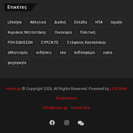
Ετικέτες
Lifestyle
Αθλητικά
Διεθνή
Ελλάδα
ΗΠΑ
Ισραήλ
Κυριάκος Μητσοτάκης
Οικονομία
Πολιτική
ΡΟΗ ΕΙΔΗΣΕΩΝ
ΣΥΡΙΖΑ ΠΣ
Στέφανος Κασσελάκης
αθλητισμός
ειδήσεις
νέα
ποδόσφαιρο
υγεία
ψυχαγωγία
Hours.gr
© Copyright 2026, All Rights Reserved. Powered by
LOIZ Web
Productions
info@hours.gr
Hours Chat
Facebook
Instagram
Hours