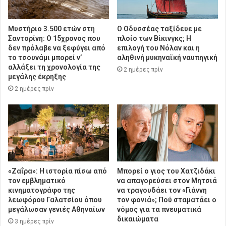
Μυστήριο 3.500 ετών στη
Ο Οδυσσέας ταξίδευε με
Σαντορίνη: Ο 15χρονος που
πλοίο των Βίκινγκς; Η
δεν πρόλαβε να ξεφύγει από
επιλογή του Νόλαν και η
το τσουνάμι μπορεί ν’
αληθινή μυκηναϊκή ναυπηγική
αλλάξει τη χρονολογία της
2 ημέρες πρίν
μεγάλης έκρηξης
2 ημέρες πρίν
«Ζαΐρα»: Η ιστορία πίσω από
Μπορεί ο γιος του Χατζιδάκι
τον εμβληματικό
να απαγορεύσει στον Μητσιά
κινηματογράφο της
να τραγουδάει τον «Γιάννη
λεωφόρου Γαλατσίου όπου
τον φονιά»; Πού σταματάει ο
μεγάλωσαν γενιές Αθηναίων
νόμος για τα πνευματικά
δικαιώματα
3 ημέρες πρίν