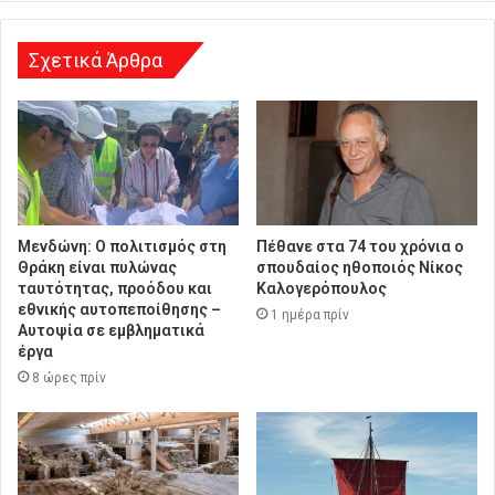
σ
η
Σχετικά Άρθρα
Μενδώνη: Ο πολιτισμός στη
Πέθανε στα 74 του χρόνια ο
Θράκη είναι πυλώνας
σπουδαίος ηθοποιός Νίκος
ταυτότητας, προόδου και
Καλογερόπουλος
εθνικής αυτοπεποίθησης –
1 ημέρα πρίν
Αυτοψία σε εμβληματικά
έργα
8 ώρες πρίν