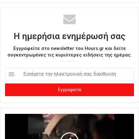
Η ημερήσια ενημέρωσή σας
Εγγραφείτε στο newsletter του Hours.gr και δείτε
συγκεντρωμένες τις κυριότερες ειδήσεις της ημέρας.
Ε
ι
σ
ά
γ
ε
τ
ε
τ
η
ν