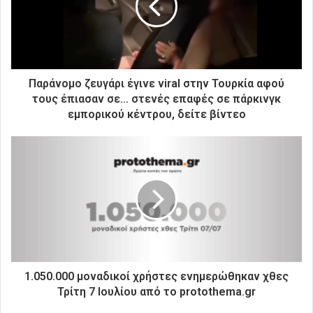
η
λ
ε
κ
τ
ρ
Παράνομο ζευγάρι έγινε viral στην Τουρκία αφού
ο
τους έπιασαν σε... στενές επαφές σε πάρκινγκ
ν
εμπορικού κέντρου, δείτε βίντεο
ι
κ
ή
σ
α
ς
δ
ι
ε
ύ
θ
1.050.000 μοναδικοί χρήστες ενημερώθηκαν χθες
υ
Τρίτη 7 Ιουλίου από το protothema.gr
ν