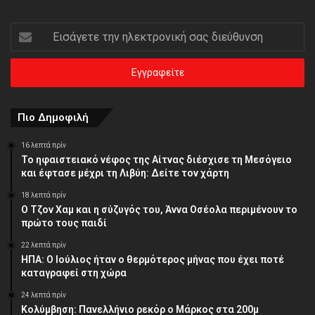
Εισάγετε
την
ηλεκτρονική
σας
διεύθυνση
Πιο Δημοφιλή
16 λεπτά πρίν
Το ηφαιστειακό νέφος της Αίτνας διέσχισε τη Μεσόγειο
και έφτασε μέχρι τη Λιβύη: Δείτε τον χάρτη
18 λεπτά πρίν
Ο Τζον Χαμ και η σύζυγός του, Άννα Οσέολα περιμένουν το
πρώτο τους παιδί
22 λεπτά πρίν
ΗΠΑ: Ο Ιούλιος ήταν ο θερμότερος μήνας που έχει ποτέ
καταγραφεί στη χώρα
24 λεπτά πρίν
Κολύμβηση: Πανελλήνιο ρεκόρ ο Μάρκος στα 200μ