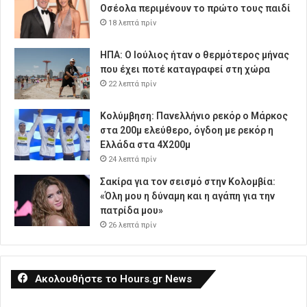
Οσέολα περιμένουν το πρώτο τους παιδί
18 λεπτά πρίν
ΗΠΑ: Ο Ιούλιος ήταν ο θερμότερος μήνας
που έχει ποτέ καταγραφεί στη χώρα
22 λεπτά πρίν
Κολύμβηση: Πανελλήνιο ρεκόρ ο Μάρκος
στα 200μ ελεύθερο, όγδοη με ρεκόρ η
Ελλάδα στα 4Χ200μ
24 λεπτά πρίν
Σακίρα για τον σεισμό στην Κολομβία:
«Όλη μου η δύναμη και η αγάπη για την
πατρίδα μου»
26 λεπτά πρίν
Ακολουθήστε το Hours.gr News