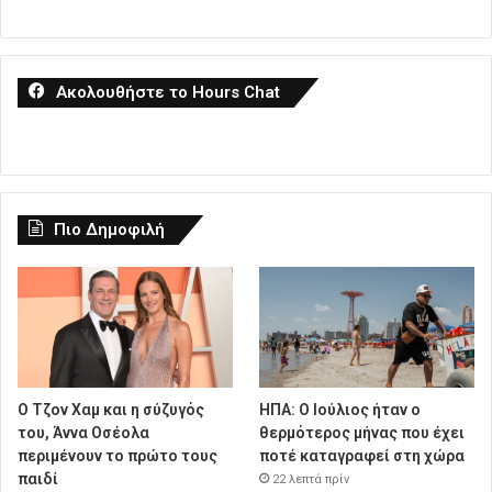
Ακολουθήστε το Hours Chat
Πιο Δημοφιλή
Ο Τζον Χαμ και η σύζυγός
ΗΠΑ: Ο Ιούλιος ήταν ο
του, Άννα Οσέολα
θερμότερος μήνας που έχει
περιμένουν το πρώτο τους
ποτέ καταγραφεί στη χώρα
παιδί
22 λεπτά πρίν