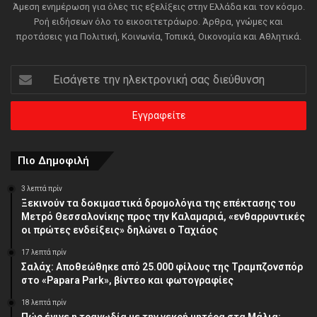
Άμεση ενημέρωση για όλες τις εξελίξεις στην Ελλάδα και τον κόσμο.
Ροή ειδήσεων όλο το εικοσιτετράωρο. Άρθρα, γνώμες και
προτάσεις για Πολιτική, Κοινωνία, Τοπικά, Οικονομία και Αθλητικά.
Εισάγετε
την
ηλεκτρονική
σας
διεύθυνση
Πιο Δημοφιλή
3 λεπτά πρίν
Ξεκινούν τα δοκιμαστικά δρομολόγια της επέκτασης του
Μετρό Θεσσαλονίκης προς την Καλαμαριά, «ενθαρρυντικές
οι πρώτες ενδείξεις» δηλώνει ο Ταχιάος
17 λεπτά πρίν
Σαλάχ: Αποθεώθηκε από 25.000 φίλους της Τραμπζονσπόρ
στο «Papara Park», βίντεο και φωτογραφίες
18 λεπτά πρίν