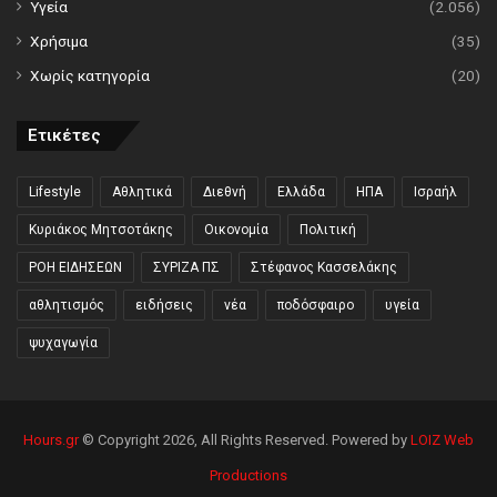
Υγεία
(2.056)
Χρήσιμα
(35)
Χωρίς κατηγορία
(20)
Ετικέτες
Lifestyle
Αθλητικά
Διεθνή
Ελλάδα
ΗΠΑ
Ισραήλ
Κυριάκος Μητσοτάκης
Οικονομία
Πολιτική
ΡΟΗ ΕΙΔΗΣΕΩΝ
ΣΥΡΙΖΑ ΠΣ
Στέφανος Κασσελάκης
αθλητισμός
ειδήσεις
νέα
ποδόσφαιρο
υγεία
ψυχαγωγία
Hours.gr
© Copyright 2026, All Rights Reserved. Powered by
LOIZ Web
Productions