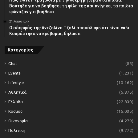
Πώς έγινε η τραγωδία με την νεκρή μητέρα στα Μάλια:
Βούτηξε για να βοηθήσει τη φίλη της και πνίγηκε, τα παιδιά
φώναζαν για βοήθεια
21 λεπτά πρίν
Ο αδερφός της Αντζελίνα Τζολί αποκάλυψε ότι είναι γκέι:
Κουράστηκα να κρύβομαι, δήλωσε
Κατηγορίες
Chat
(55)
Events
(1.231)
Lifestyle
(10.162)
Αθλητικά
(5.875)
Ελλάδα
(22.830)
Κόσμος
(15.035)
Οικονομία
(4.279)
Πολιτική
(9.772)