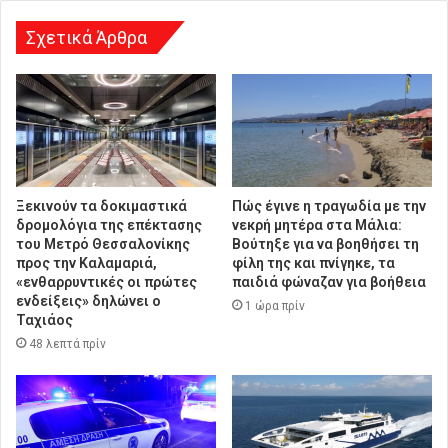
σ
η
Σχετικά Άρθρα
Ξεκινούν τα δοκιμαστικά
Πώς έγινε η τραγωδία με την
δρομολόγια της επέκτασης
νεκρή μητέρα στα Μάλια:
του Μετρό Θεσσαλονίκης
Βούτηξε για να βοηθήσει τη
προς την Καλαμαριά,
φίλη της και πνίγηκε, τα
«ενθαρρυντικές οι πρώτες
παιδιά φώναζαν για βοήθεια
ενδείξεις» δηλώνει ο
1 ώρα πρίν
Ταχιάος
48 λεπτά πρίν