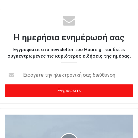
Η ημερήσια ενημέρωσή σας
Εγγραφείτε στο newsletter του Hours.gr και δείτε
συγκεντρωμένες τις κυριότερες ειδήσεις της ημέρας.
Ε
ι
σ
ά
γ
ε
τ
ε
τ
η
ν