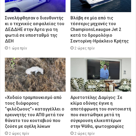
Συνελήφθησαν ο διευθυντής
Βλάβη σε μία από τις
κι ο τεχνικός ασφαλείας του
τέσσερις μηχανές του
ΔΕΔΔΗΕ στην Άρτα για τη
ChampionsLeaugue Jet 2
φωτιά σε υποσταθμό της
κατά το δρομολόγιο
ΔΕΗ
Σαντορίνη-Ηράκλειο Κρήτης
1 ώρα πρίν
2 ώρες πρίν
«Χυδαίο τραμπουκισμό από
Αριστοτέλης Δαμίγος: Σε
τους διάφορους
κλίμα οδύνης έγινε η
“φιλόζωους”» καταγγέλλει ο
αποτέφρωση του συντονιστή
ερευνητής του ΑΠΘ μετά τον
που σκοτώθηκε μετά τη
θάνατο του κουταβιού που
σύγκρουση ελικοπτέρων
ζούσε με αγέλη λύκων
στην Ψάθα, φωτογραφίες
2 ώρες πρίν
2 ώρες πρίν