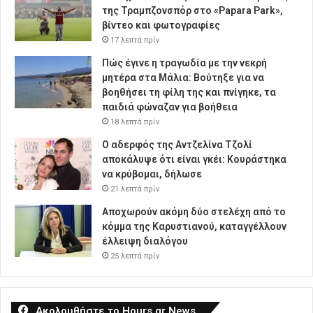
της Τραμπζονσπόρ στο «Papara Park»,
βίντεο και φωτογραφίες
17 λεπτά πρίν
Πώς έγινε η τραγωδία με την νεκρή
μητέρα στα Μάλια: Βούτηξε για να
βοηθήσει τη φίλη της και πνίγηκε, τα
παιδιά φώναζαν για βοήθεια
18 λεπτά πρίν
Ο αδερφός της Αντζελίνα Τζολί
αποκάλυψε ότι είναι γκέι: Κουράστηκα
να κρύβομαι, δήλωσε
21 λεπτά πρίν
Αποχωρούν ακόμη δύο στελέχη από το
κόμμα της Καρυστιανού, καταγγέλλουν
έλλειψη διαλόγου
25 λεπτά πρίν
Ακολουθήστε το Hours.gr News