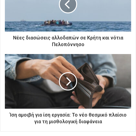
η
λ
ε
κ
τ
ρ
Νέες διασώσεις αλλοδαπών σε Κρήτη και νότια
ο
Πελοπόννησο
ν
ι
κ
ή
σ
α
ς
δ
ι
ε
ύ
Ίση αμοιβή για ίση εργασία: Το νέο θεσμικό πλαίσιο
θ
για τη μισθολογική διαφάνεια
υ
ν