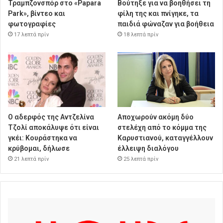
Τραμπζονσπόρ στο «Papara
Βούτηξε για να βοηθήσει τη
Park», βίντεο και
φίλη της και πνίγηκε, τα
φωτογραφίες
παιδιά φώναζαν για βοήθεια
17 λεπτά πρίν
18 λεπτά πρίν
Ο αδερφός της Αντζελίνα
Αποχωρούν ακόμη δύο
Τζολί αποκάλυψε ότι είναι
στελέχη από το κόμμα της
γκέι: Κουράστηκα να
Καρυστιανού, καταγγέλλουν
κρύβομαι, δήλωσε
έλλειψη διαλόγου
21 λεπτά πρίν
25 λεπτά πρίν