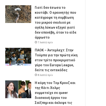
Γιατί δεν έσωσα το
κουτάβι: Ο ερευνητής που
κατέγραφε τη συμβίωση
του μικρού σκυλιού με
αγέλη λύκων εξηγεί γιατί
δεν επενέβη, όταν το είδε
άρρωστο
7 λεπτά πρίν
ΠΑΟΚ – Άντερλεχτ: Στην
Τούμπα για την πρώτη νίκη
στον τρίτο προκριματικό
γύρο του Europa League,
δείτε τις εντεκάδες
8 λεπτά πρίν
Η κόρη του Τομ Κρουζ και
της Κέιτι Χολμς
συμμετείχε σε queer
διασκευή έργου του
Σαίξπηρ και έκλεψε τις