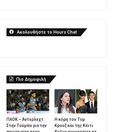
Ακολουθήστε το Hours Chat
Πιο Δημοφιλή
ΠΑΟΚ – Άντερλεχτ:
Η κόρη του Τομ
Στην Τούμπα για την
Κρουζ και της Κέιτι
πρώτη νίκη στον
Χολμς συμμετείχε σε