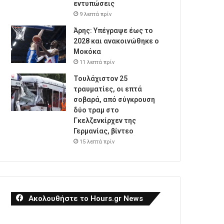
εντυπώσεις
9 λεπτά πρίν
Άρης: Υπέγραψε έως το
2028 και ανακοινώθηκε ο
Μοκόκα
11 λεπτά πρίν
Τουλάχιστον 25
τραυματίες, οι επτά
σοβαρά, από σύγκρουση
δύο τραμ στο
Γκελζενκίρχεν της
Γερμανίας, βίντεο
15 λεπτά πρίν
Ακολουθήστε το Hours.gr News