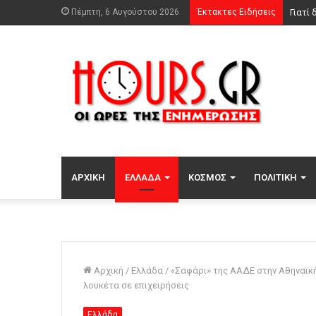
Πέμπτη, 6 Αυγούστου 2026
Έκτακτες Ειδήσεις
ΑΡΧΙΚΉ
ΕΛΛΆΔΑ
ΚΌΣΜΟΣ
ΠΟΛΙΤΙΚΉ
Αρχική
/
Ελλάδα
/
«Σαφάρι» της ΑΑΔΕ στην Αθηναϊκή
λουκέτα σε επιχειρήσεις
Ελλάδα