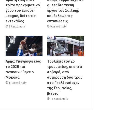
τρίτο προκριματικό
queer διασκευή
γύρο του Europa
έργου του Σαίξπηρ
League, δείτε τις
και έκλεψε τις
εντεκάδες
εντυπώσεις
8 λεπτά πρίν
9 λεπτά πρίν
Άρης: Υπέγραψε έως
Τουλάχιστον 25
το 2028 και
τραυματίες, οι επτά
ανακοινώθηκε ο
σοβαρά, από
Μοκόκα
σύγκρουση δύο τραμ
στο Γκελζενκίρχεν
11 λεπτά πρίν
της Γερμανίας,
βίντεο
15 λεπτά πρίν