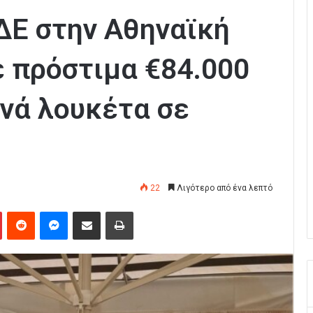
ΔΕ στην Αθηναϊκή
ε πρόστιμα €84.000
ινά λουκέτα σε
22
Λιγότερο από ένα λεπτό
Pinterest
Reddit
Messenger
Κοινοποίηση μέσω Email
Εκτύπωση