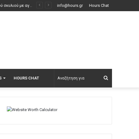
ΠΑΟΚ – Άντερλεχτ: Στην Τούμπα για την πρώτη νίκη στον τρίτο προκριματικό γύρο του Europa League, δείτε τις εντεκάδες
info@hours.gr
Hours Chat
Αναζήτηση
S
HOURS CHAT
για