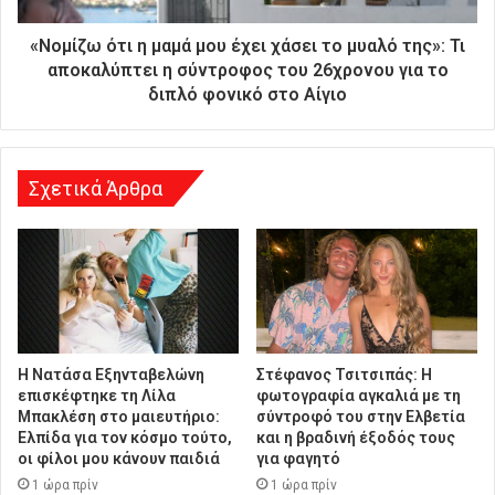
ε
ύ
«Νομίζω ότι η μαμά μου έχει χάσει το μυαλό της»: Τι
θ
αποκαλύπτει η σύντροφος του 26χρονου για το
υ
διπλό φονικό στο Αίγιο
ν
σ
η
Σχετικά Άρθρα
Η Νατάσα Εξηνταβελώνη
Στέφανος Τσιτσιπάς: Η
επισκέφτηκε τη Λίλα
φωτογραφία αγκαλιά με τη
Μπακλέση στο μαιευτήριο:
σύντροφό του στην Ελβετία
Ελπίδα για τον κόσμο τούτο,
και η βραδινή έξοδός τους
οι φίλοι μου κάνουν παιδιά
για φαγητό
1 ώρα πρίν
1 ώρα πρίν