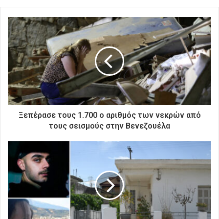
ε
τ
ε
τ
η
ν
η
λ
ε
κ
τ
ρ
Ξεπέρασε τους 1.700 ο αριθμός των νεκρών από
ο
τους σεισμούς στην Βενεζουέλα
ν
ι
κ
ή
σ
α
ς
δ
ι