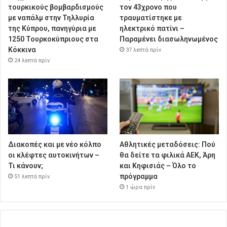
τουρκικούς βομβαρδισμούς
τον 43χρονο που
με ναπάλμ στην Τηλλυρία
τραυματίστηκε με
της Κύπρου, πανηγύρια με
ηλεκτρικό πατίνι –
1250 Τουρκοκύπριους στα
Παραμένει διασωληνωμένος
Κόκκινα
37 λεπτά πρίν
24 λεπτά πρίν
Διακοπές και με νέο κόλπο
Αθλητικές μεταδόσεις: Πού
οι κλέφτες αυτοκινήτων –
θα δείτε τα φιλικά ΑΕΚ, Άρη
Τι κάνουν;
και Κηφισιάς – Όλο το
πρόγραμμα
51 λεπτά πρίν
1 ώρα πρίν