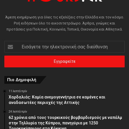
Άμεση ενημέρωση για όλες τις εξελίξεις στην Ελλάδα και τον κόσμο.
Ροή ειδήσεων όλο το εικοσιτετράωρο. Άρθρα, γνώμες και
προτάσεις για Πολιτική, Κοινωνία, Τοπικά, Οικονομία και Αθλητικά.
Εισάγετε
την
ηλεκτρονική
σας
διεύθυνση
Πιο Δημοφιλή
11 λεπτά πρίν
Χαρδαλιάς: Καμία ανεμογεννήτρια σε καμένες και
αναδασωτέες περιοχές της Αττικής
24 λεπτά πρίν
62 χρόνια από τους τουρκικούς βομβαρδισμούς με ναπάλμ
στην Τηλλυρία της Κύπρου, πανηγύρια με 1250
Τουρκοκύπριους στα Κόκκινα