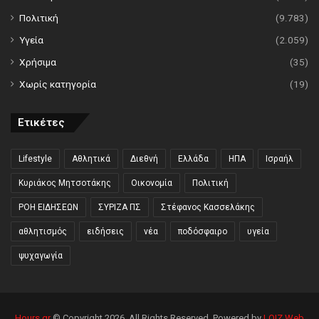
Πολιτική
(9.783)
Υγεία
(2.059)
Χρήσιμα
(35)
Χωρίς κατηγορία
(19)
Ετικέτες
Lifestyle
Αθλητικά
Διεθνή
Ελλάδα
ΗΠΑ
Ισραήλ
Κυριάκος Μητσοτάκης
Οικονομία
Πολιτική
ΡΟΗ ΕΙΔΗΣΕΩΝ
ΣΥΡΙΖΑ ΠΣ
Στέφανος Κασσελάκης
αθλητισμός
ειδήσεις
νέα
ποδόσφαιρο
υγεία
ψυχαγωγία
Hours.gr
© Copyright 2026, All Rights Reserved. Powered by
LOIZ Web