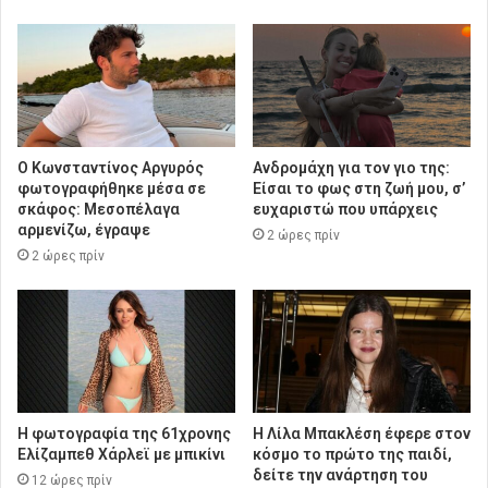
Ο Κωνσταντίνος Αργυρός
Ανδρομάχη για τον γιο της:
φωτογραφήθηκε μέσα σε
Είσαι το φως στη ζωή μου, σ’
σκάφος: Μεσοπέλαγα
ευχαριστώ που υπάρχεις
αρμενίζω, έγραψε
2 ώρες πρίν
2 ώρες πρίν
Η φωτογραφία της 61χρονης
Η Λίλα Μπακλέση έφερε στον
Ελίζαμπεθ Χάρλεϊ με μπικίνι
κόσμο το πρώτο της παιδί,
δείτε την ανάρτηση του
12 ώρες πρίν