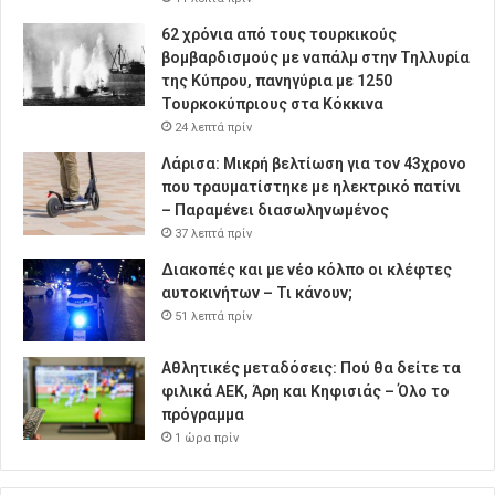
62 χρόνια από τους τουρκικούς
βομβαρδισμούς με ναπάλμ στην Τηλλυρία
της Κύπρου, πανηγύρια με 1250
Τουρκοκύπριους στα Κόκκινα
24 λεπτά πρίν
Λάρισα: Μικρή βελτίωση για τον 43χρονο
που τραυματίστηκε με ηλεκτρικό πατίνι
– Παραμένει διασωληνωμένος
37 λεπτά πρίν
Διακοπές και με νέο κόλπο οι κλέφτες
αυτοκινήτων – Τι κάνουν;
51 λεπτά πρίν
Αθλητικές μεταδόσεις: Πού θα δείτε τα
φιλικά ΑΕΚ, Άρη και Κηφισιάς – Όλο το
πρόγραμμα
1 ώρα πρίν