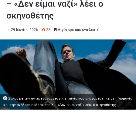
– «Δεν είμαι ναζί» λέει ο
σκηνοθέτης
29 Ιουνίου 2026
23
Λιγότερο από ένα λεπτό
Σάλος με την αντιμεταναστευτική ταινία που απαγορεύτηκε στη Γερμανία
και την ανέβασε ο Μασκ στο X – «Δεν είμαι ναζί» λέει ο σκηνοθέτης