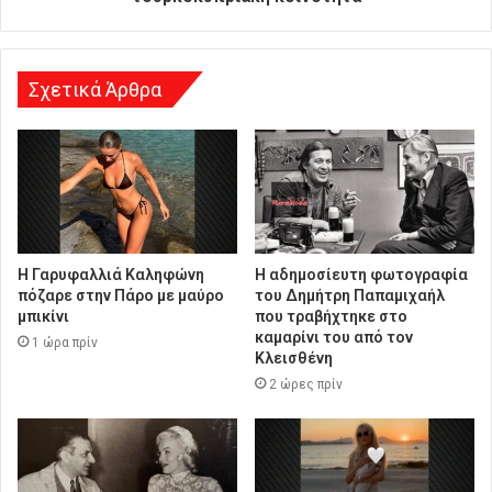
σ
η
Σχετικά Άρθρα
Η Γαρυφαλλιά Καληφώνη
Η αδημοσίευτη φωτογραφία
πόζαρε στην Πάρο με μαύρο
του Δημήτρη Παπαμιχαήλ
μπικίνι
που τραβήχτηκε στο
καμαρίνι του από τον
1 ώρα πρίν
Κλεισθένη
2 ώρες πρίν