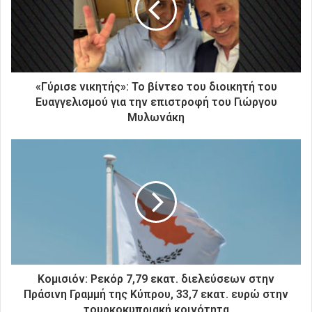
η
λ
ε
κ
τ
ρ
«Γύρισε νικητής»: Το βίντεο του διοικητή του
ο
Ευαγγελισμού για την επιστροφή του Γιώργου
ν
Μυλωνάκη
ι
κ
ή
σ
α
ς
δ
ι
ε
ύ
θ
Κομισιόν: Ρεκόρ 7,79 εκατ. διελεύσεων στην
υ
Πράσινη Γραμμή της Κύπρου, 33,7 εκατ. ευρώ στην
ν
τουρκοκυπριακή κοινότητα