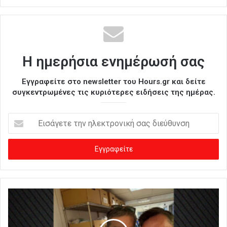
Η ημερήσια ενημέρωσή σας
Εγγραφείτε στο newsletter του Hours.gr και δείτε
συγκεντρωμένες τις κυριότερες ειδήσεις της ημέρας.
Ε
ι
σ
ά
γ
ε
τ
ε
τ
η
ν