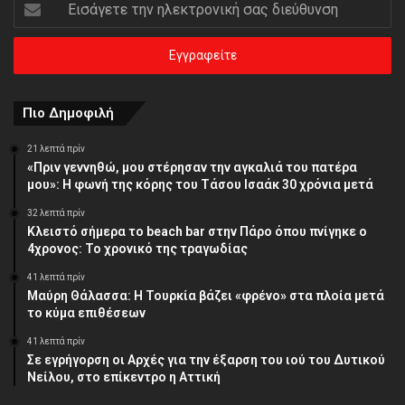
Εισάγετε
την
ηλεκτρονική
σας
διεύθυνση
Πιο Δημοφιλή
21 λεπτά πρίν
«Πριν γεννηθώ, μου στέρησαν την αγκαλιά του πατέρα
μου»: Η φωνή της κόρης του Τάσου Ισαάκ 30 χρόνια μετά
32 λεπτά πρίν
Κλειστό σήμερα το beach bar στην Πάρο όπου πνίγηκε ο
4χρονος: Το χρονικό της τραγωδίας
41 λεπτά πρίν
Μαύρη Θάλασσα: Η Τουρκία βάζει «φρένο» στα πλοία μετά
το κύμα επιθέσεων
41 λεπτά πρίν
Σε εγρήγορση οι Αρχές για την έξαρση του ιού του Δυτικού
Νείλου, στο επίκεντρο η Αττική