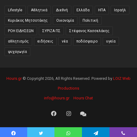
Lifestyle
Αθλητικά
Διεθνή
Ελλάδα
ΗΠΑ
Ισραήλ
Κυριάκος Μητσοτάκης
Οικονομία
Πολιτική
ΡΟΗ ΕΙΔΗΣΕΩΝ
ΣΥΡΙΖΑ ΠΣ
Στέφανος Κασσελάκης
αθλητισμός
ειδήσεις
νέα
ποδόσφαιρο
υγεία
ψυχαγωγία
Hours.gr
© Copyright 2026, All Rights Reserved. Powered by
LOIZ Web
Productions
info@hours.gr
Hours Chat
Facebook
Instagram
Hours
Chat