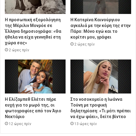
Η προσωπική εξομολόγηση
Η Κατερίνα Καινούργιου
της Μέριλιν Μονρόε σε
αγκαλιά με την κόρη της στην
Έλληνα δημοσιογράφο: «Θα
Πάρο: Μόνο εγώ και το
ήθελα να είχα γεννηθεί στη
κορίτσι μου, γράφει
χώρα σας»
2 ώρες πρίν
2 ώρες πρίν
Η Ελίζαμπεθ Ελέτσι πήρε
Στο νοσοκομείο η Ιωάννα
ευχή για το μωρό της, οι
Τούνη με τροφική
φωτογραφίες από τον Άγιο
δηλητηρίαση: «Τι μάτι πρέπει
Νεκτάριο
να έχω φάει», δείτε βίντεο
12 ώρες πρίν
13 ώρες πρίν