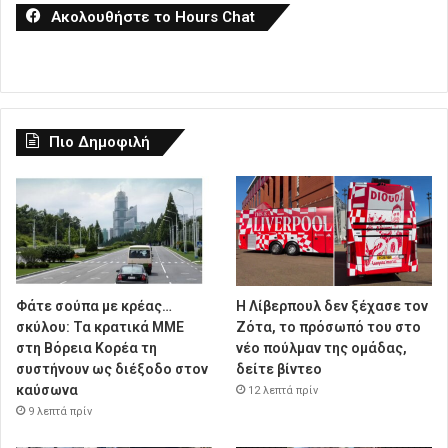
Ακολουθήστε το Hours Chat
Πιο Δημοφιλή
Φάτε σούπα με κρέας…
Η Λίβερπουλ δεν ξέχασε τον
σκύλου: Τα κρατικά ΜΜΕ
Ζότα, το πρόσωπό του στο
στη Βόρεια Κορέα τη
νέο πούλμαν της ομάδας,
συστήνουν ως διέξοδο στον
δείτε βίντεο
καύσωνα
12 λεπτά πρίν
9 λεπτά πρίν