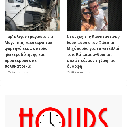
Παρ’ ολίγον τραγωδία στη
Οι ευχές της Κωνσταντίνας
Μαγνησία, «ακυβέρνητο»
Ευρυπίδου στον Φίλιππο
φορτηγό έκοψε στύλο
Μιχόπουλο για τα γενέθλιά
ηλεκτροδότησης και
του: Κάποιοι άνθρωποι
προσέκρουσε σε
απλώς κάνουν τη ζωή πιο
πολυκατοικία
όμορφη
27 λεπτά πρίν
30 λεπτά πρίν