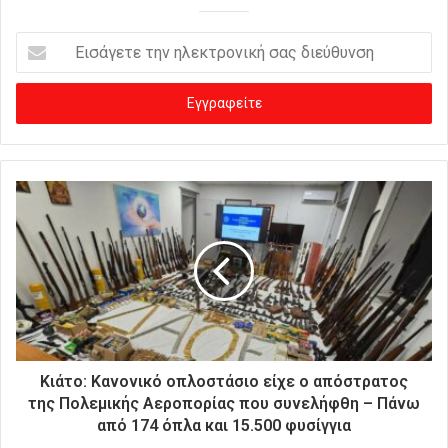
Ε
ι
σ
ά
γ
ε
τ
ε
τ
η
ν
η
λ
ε
κ
τ
ρ
Κιάτο: Κανονικό οπλοστάσιο είχε ο απόστρατος
ο
της Πολεμικής Αεροπορίας που συνελήφθη – Πάνω
ν
από 174 όπλα και 15.500 φυσίγγια
ι