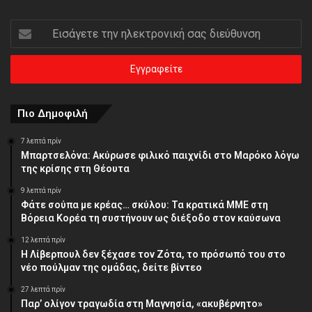
Εισάγετε
την
ηλεκτρονική
σας
διεύθυνση
Πιο Δημοφιλή
7 λεπτά πρίν
Μπαρτσελόνα: Ακύρωσε φιλικό παιχνίδι στο Μαρόκο λόγω
της κρίσης στη Θέουτα
9 λεπτά πρίν
Φάτε σούπα με κρέας… σκύλου: Τα κρατικά ΜΜΕ στη
Βόρεια Κορέα τη συστήνουν ως διέξοδο στον καύσωνα
12 λεπτά πρίν
Η Λίβερπουλ δεν ξέχασε τον Ζότα, το πρόσωπό του στο
νέο πούλμαν της ομάδας, δείτε βίντεο
27 λεπτά πρίν
Παρ’ ολίγον τραγωδία στη Μαγνησία, «ακυβέρνητο»