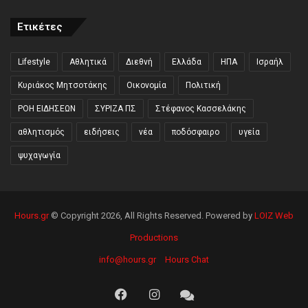
Ετικέτες
Lifestyle
Αθλητικά
Διεθνή
Ελλάδα
ΗΠΑ
Ισραήλ
Κυριάκος Μητσοτάκης
Οικονομία
Πολιτική
ΡΟΗ ΕΙΔΗΣΕΩΝ
ΣΥΡΙΖΑ ΠΣ
Στέφανος Κασσελάκης
αθλητισμός
ειδήσεις
νέα
ποδόσφαιρο
υγεία
ψυχαγωγία
Hours.gr
© Copyright 2026, All Rights Reserved. Powered by
LOIZ Web
Productions
info@hours.gr
Hours Chat
Facebook
Instagram
Hours