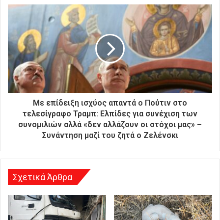
κ
ή
σ
α
ς
δ
ι
ε
ύ
θ
Με επίδειξη ισχύος απαντά ο Πούτιν στο
υ
τελεσίγραφο Τραμπ: Ελπίδες για συνέχιση των
ν
συνομιλιών αλλά «δεν αλλάζουν οι στόχοι μας» –
σ
Συνάντηση μαζί του ζητά ο Ζελένσκι
η
Σχετικά Άρθρα