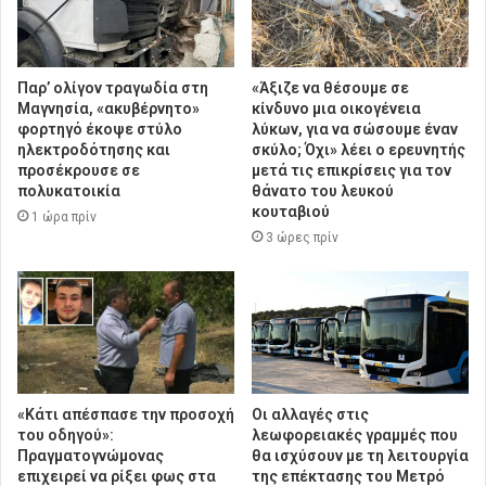
Παρ’ ολίγον τραγωδία στη
«Άξιζε να θέσουμε σε
Μαγνησία, «ακυβέρνητο»
κίνδυνο μια οικογένεια
φορτηγό έκοψε στύλο
λύκων, για να σώσουμε έναν
ηλεκτροδότησης και
σκύλο; Όχι» λέει ο ερευνητής
προσέκρουσε σε
μετά τις επικρίσεις για τον
πολυκατοικία
θάνατο του λευκού
κουταβιού
1 ώρα πρίν
3 ώρες πρίν
«Κάτι απέσπασε την προσοχή
Οι αλλαγές στις
του οδηγού»:
λεωφορειακές γραμμές που
Πραγματογνώμονας
θα ισχύσουν με τη λειτουργία
επιχειρεί να ρίξει φως στα
της επέκτασης του Μετρό