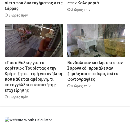
αίτια του δυστυχήματος στις
στην Καλαμαριά
Σέρρες
3 ώρες πρίν
3 ώρες πρίν
«Πόσα θέλεις για το
Βανδάλισαν εκκλησάκι στον
κορίτσι;»: Τουρίστας στην
Σαρωνικό, προκάλεσαν
Κρήτη ζητά… τιμή για ανήλικη
ζημιές και στο Ιερό, δείτε
που κάθεται αμέριμνη, τι
φωτογραφίες
καταγγέλλει ο ιδιοκτήτης
3 ώρες πρίν
επιχείρησης
3 ώρες πρίν