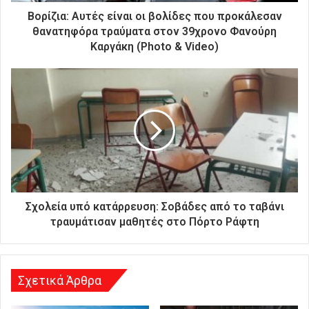
ρ
Βορίζια: Αυτές είναι οι βολίδες που προκάλεσαν
ο
θανατηφόρα τραύματα στον 39χρονο Φανούρη
ν
Καργάκη (Photo & Video)
ι
κ
ή
σ
α
ς
δ
ι
ε
ύ
θ
Σχολεία υπό κατάρρευση: Σοβάδες από το ταβάνι
υ
τραυμάτισαν μαθητές στο Πόρτο Ράφτη
ν
σ
η
Σχετικά Άρθρα