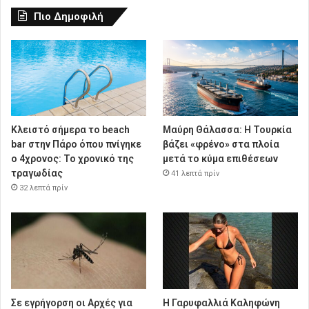
Πιο Δημοφιλή
Κλειστό σήμερα το beach
Μαύρη Θάλασσα: Η Τουρκία
bar στην Πάρο όπου πνίγηκε
βάζει «φρένο» στα πλοία
ο 4χρονος: Το χρονικό της
μετά το κύμα επιθέσεων
τραγωδίας
41 λεπτά πρίν
32 λεπτά πρίν
Σε εγρήγορση οι Αρχές για
Η Γαρυφαλλιά Καληφώνη