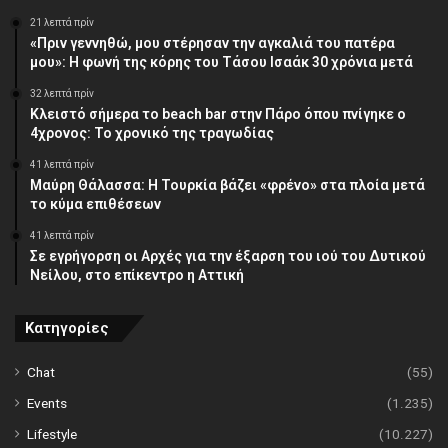
21 λεπτά πρίν
«Πριν γεννηθώ, μου στέρησαν την αγκαλιά του πατέρα
μου»: Η φωνή της κόρης του Τάσου Ισαάκ 30 χρόνια μετά
32 λεπτά πρίν
Κλειστό σήμερα το beach bar στην Πάρο όπου πνίγηκε ο
4χρονος: Το χρονικό της τραγωδίας
41 λεπτά πρίν
Μαύρη Θάλασσα: Η Τουρκία βάζει «φρένο» στα πλοία μετά
το κύμα επιθέσεων
41 λεπτά πρίν
Σε εγρήγορση οι Αρχές για την έξαρση του ιού του Δυτικού
Νείλου, στο επίκεντρο η Αττική
Κατηγορίες
Chat
(55)
Events
(1.235)
Lifestyle
(10.227)