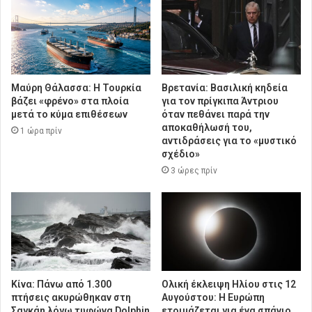
Μαύρη Θάλασσα: Η Τουρκία
Βρετανία: Βασιλική κηδεία
βάζει «φρένο» στα πλοία
για τον πρίγκιπα Άντριου
μετά το κύμα επιθέσεων
όταν πεθάνει παρά την
αποκαθήλωσή του,
1 ώρα πρίν
αντιδράσεις για το «μυστικό
σχέδιο»
3 ώρες πρίν
Κίνα: Πάνω από 1.300
Ολική έκλειψη Ηλίου στις 12
πτήσεις ακυρώθηκαν στη
Αυγούστου: Η Ευρώπη
Σαγκάη λόγω τυφώνα Dolphin
ετοιμάζεται για ένα σπάνιο