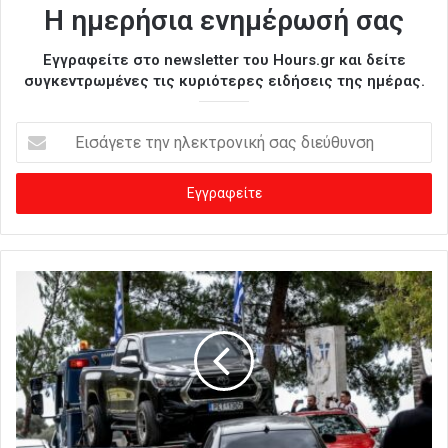
Η ημερήσια ενημέρωσή σας
Εγγραφείτε στο newsletter του Hours.gr και δείτε
συγκεντρωμένες τις κυριότερες ειδήσεις της ημέρας.
Ε
ι
σ
ά
γ
ε
τ
ε
τ
η
ν
η
λ
ε
κ
τ