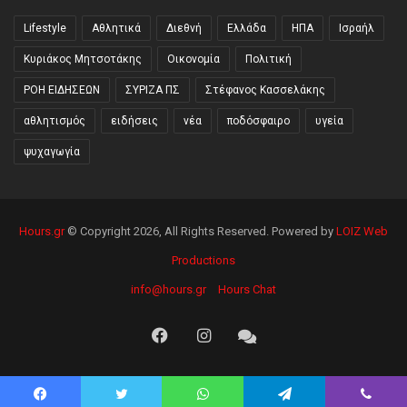
Lifestyle
Αθλητικά
Διεθνή
Ελλάδα
ΗΠΑ
Ισραήλ
Κυριάκος Μητσοτάκης
Οικονομία
Πολιτική
ΡΟΗ ΕΙΔΗΣΕΩΝ
ΣΥΡΙΖΑ ΠΣ
Στέφανος Κασσελάκης
αθλητισμός
ειδήσεις
νέα
ποδόσφαιρο
υγεία
ψυχαγωγία
Hours.gr
© Copyright 2026, All Rights Reserved. Powered by
LOIZ Web
Productions
info@hours.gr
Hours Chat
Facebook
Instagram
Hours
Chat