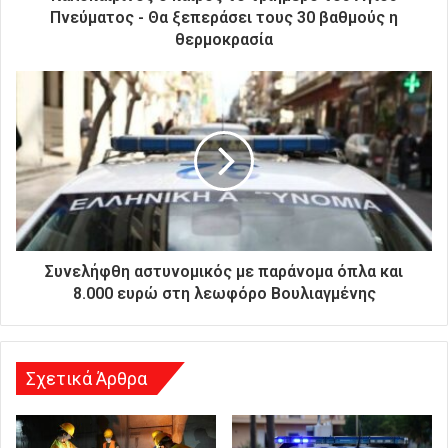
ο
Πνεύματος - Θα ξεπεράσει τους 30 βαθμούς η
ν
θερμοκρασία
ι
κ
ή
σ
α
ς
δ
ι
ε
ύ
θ
Συνελήφθη αστυνομικός με παράνομα όπλα και
υ
8.000 ευρώ στη λεωφόρο Βουλιαγμένης
ν
σ
η
Σχετικά Άρθρα