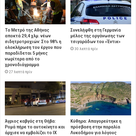
Το Μετρό της Αθήνας
Συνελήφθη στη Γερμανία
αποκτά 29,4 χλμ. νέων
μέλος της οργάνωσης των
σιδητροτροχιών: Στο 98% η
τσιγαράδων του «Έντικ»
ολοκλήρωση του έργου που
30 λεπτά πρίν
παραδίδεται 5 μήνες
νωρίτερα από το
χρονοδιάγραμμα
27 λεπτά πρίν
Άγριος καβγάς στη Θήβα:
Κύθηρα: Απαγορεύτηκε η
Ρομά πήρε το αυτοκίνητο και
πρόσβαση στην παραλία
άρχισε να εμβολίζει το ΙΧ
Λυκοδήμου για λόγους