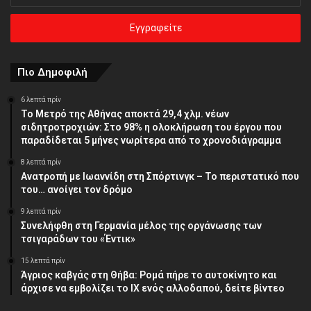
την
ηλεκτρονική
σας
διεύθυνση
Πιο Δημοφιλή
6 λεπτά πρίν
Το Μετρό της Αθήνας αποκτά 29,4 χλμ. νέων
σιδητροτροχιών: Στο 98% η ολοκλήρωση του έργου που
παραδίδεται 5 μήνες νωρίτερα από το χρονοδιάγραμμα
8 λεπτά πρίν
Ανατροπή με Ιωαννίδη στη Σπόρτινγκ – Το περιστατικό που
του… ανοίγει τον δρόμο
9 λεπτά πρίν
Συνελήφθη στη Γερμανία μέλος της οργάνωσης των
τσιγαράδων του «Έντικ»
15 λεπτά πρίν
Άγριος καβγάς στη Θήβα: Ρομά πήρε το αυτοκίνητο και
άρχισε να εμβολίζει το ΙΧ ενός αλλοδαπού, δείτε βίντεο