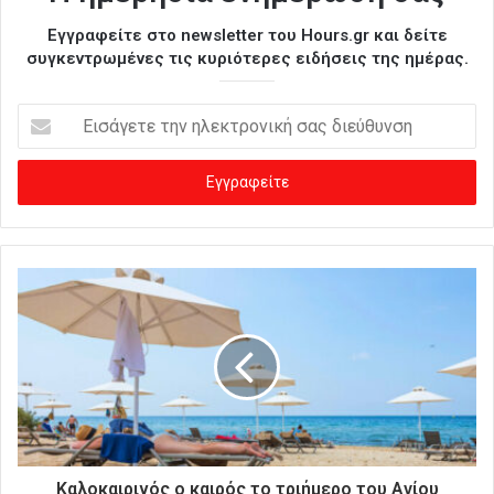
Εγγραφείτε στο newsletter του Hours.gr και δείτε
συγκεντρωμένες τις κυριότερες ειδήσεις της ημέρας.
Ε
ι
σ
ά
γ
ε
τ
ε
τ
η
ν
η
λ
ε
κ
τ
ρ
Καλοκαιρινός ο καιρός το τριήμερο του Αγίου