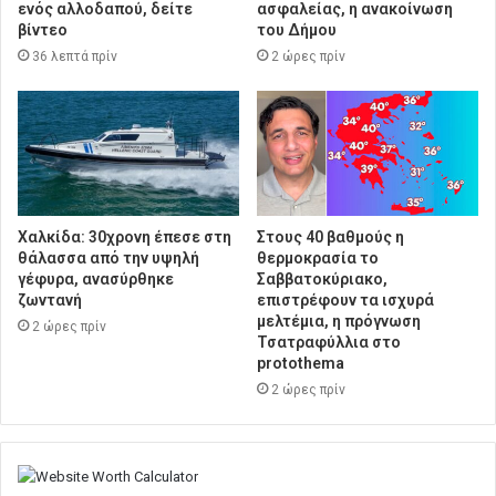
ενός αλλοδαπού, δείτε
ασφαλείας, η ανακοίνωση
βίντεο
του Δήμου
36 λεπτά πρίν
2 ώρες πρίν
Χαλκίδα: 30χρονη έπεσε στη
Στους 40 βαθμούς η
θάλασσα από την υψηλή
θερμοκρασία το
γέφυρα, ανασύρθηκε
Σαββατοκύριακο,
ζωντανή
επιστρέφουν τα ισχυρά
μελτέμια, η πρόγνωση
2 ώρες πρίν
Τσατραφύλλια στο
protothema
2 ώρες πρίν