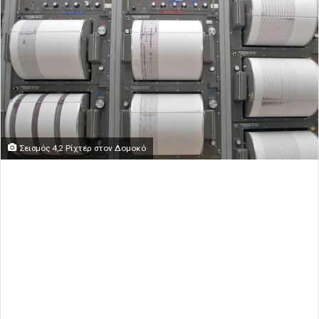
Σεισμός 4,2 Ρίχτερ στον Δομοκό