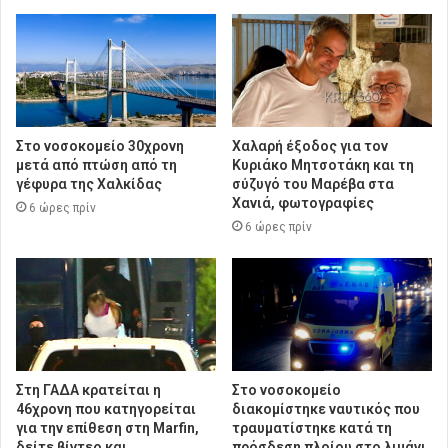
Στο νοσοκομείο 30χρονη
Χαλαρή έξοδος για τον
μετά από πτώση από τη
Κυριάκο Μητσοτάκη και τη
γέφυρα της Χαλκίδας
σύζυγό του Μαρέβα στα
Χανιά, φωτογραφίες
6 ώρες πρίν
6 ώρες πρίν
Στη ΓΑΔΑ κρατείται η
Στο νοσοκομείο
46χρονη που κατηγορείται
διακομίστηκε ναυτικός που
για την επίθεση στη Marfin,
τραυματίστηκε κατά τη
δείτε βίντεο και
πρόσδεση πλοίου στο λιμάνι