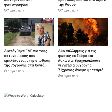
φωτογραφίες
της Ρόδου
7 ώρες πρίν
7 ώρες πρίν
Διατάχθηκε ΕΔΕ για τους
Δύο συλλήψεις για τις
αστυνομικούς που
φωτιές σε Σκύρο και
εμπλέκονται στην υπόθεση
Λακωνία: Βραχυκύκλωσε
της 75χρονης στα Χανιά
γεννήτρια 63χρονης,
71χρονος άναψε ψησταριά
7 ώρες πρίν
8 ώρες πρίν