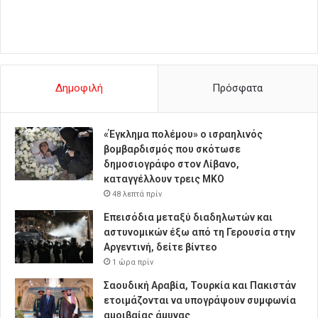
Δημοφιλή
Πρόσφατα
«Έγκλημα πολέμου» ο ισραηλινός
βομβαρδισμός που σκότωσε
δημοσιογράφο στον Λίβανο,
καταγγέλλουν τρεις ΜΚΟ
48 λεπτά πρίν
Επεισόδια μεταξύ διαδηλωτών και
αστυνομικών έξω από τη Γερουσία στην
Αργεντινή, δείτε βίντεο
1 ώρα πρίν
Σαουδική Αραβία, Τουρκία και Πακιστάν
ετοιμάζονται να υπογράψουν συμφωνία
αμοιβαίας άμυνας