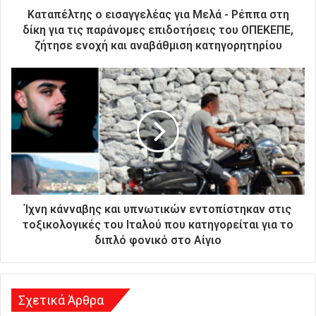
ρ
Καταπέλτης ο εισαγγελέας για Μελά - Ρέππα στη
ο
δίκη για τις παράνομες επιδοτήσεις του ΟΠΕΚΕΠΕ,
ν
ζήτησε ενοχή και αναβάθμιση κατηγορητηρίου
ι
κ
ή
σ
α
ς
δ
ι
ε
ύ
θ
Ίχνη κάνναβης και υπνωτικών εντοπίστηκαν στις
υ
τοξικολογικές του Ιταλού που κατηγορείται για το
ν
διπλό φονικό στο Αίγιο
σ
η
Σχετικά Άρθρα