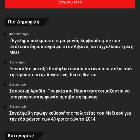
σας
διεύθυνση
Πιο Δημοφιλή
48 λεπτά πρίν
«Έγκλημα πολέμου» ο ισραηλινός βομβαρδισμός που
σκότωσε δημοσιογράφο στον Λίβανο, καταγγέλλουν τρεις
ΜΚΟ
1 ώρα πρίν
Επεισόδια μεταξύ διαδηλωτών και αστυνομικών έξω από
τη Γερουσία στην Αργεντινή, δείτε βίντεο
2 ώρες πρίν
Σαουδική Αραβία, Τουρκία και Πακιστάν ετοιμάζονται να
υπογράψουν συμφωνία αμοιβαίας άμυνας
3 ώρες πρίν
Συνελήφθη πρώην κυβερνήτης πολιτείας του Μεξικού για
την εξαφάνιση των 43 φοιτητών το 2014
Κατηγορίες