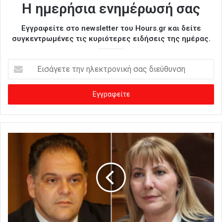
Η ημερήσια ενημέρωσή σας
Εγγραφείτε στο newsletter του Hours.gr και δείτε
συγκεντρωμένες τις κυριότερες ειδήσεις της ημέρας.
Ε
ι
σ
ά
γ
ε
τ
ε
τ
η
ν
η
λ
ε
κ
τ