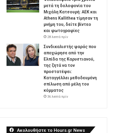
μετά τη δολοφονία του
Μιχάλη Κατσουρή: ΑΕΚ και
Athens Kallithea τίμησαν τη
μνήμη του, δείτε βίντεο
και φωτογραφίες
28 λεπτά πρίν
Συνδικαλιστής ψαράς που
αποχώρησε από την
Ελπίδα της Καρυστιανού,
της ζητά να τον
προστατέψει:
Καταγγέλλει μεθοδευμένη
σπίλωση από μέλη του
κόμματος
36 λεπτά πρίν
Ακολουθήστε το Hours.gr News