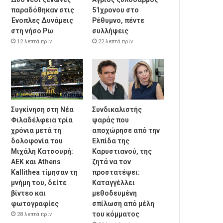
παραδόθηκαν στις
51χρονου στο
Ένοπλες Δυνάμεις
Ρέθυμνο, πέντε
στη νήσο Ρω
συλλήψεις
12 λεπτά πρίν
22 λεπτά πρίν
Συγκίνηση στη Νέα
Συνδικαλιστής
Φιλαδέλφεια τρία
ψαράς που
χρόνια μετά τη
αποχώρησε από την
δολοφονία του
Ελπίδα της
Μιχάλη Κατσουρή:
Καρυστιανού, της
ΑΕΚ και Athens
ζητά να τον
Kallithea τίμησαν τη
προστατέψει:
μνήμη του, δείτε
Καταγγέλλει
βίντεο και
μεθοδευμένη
φωτογραφίες
σπίλωση από μέλη
του κόμματος
28 λεπτά πρίν