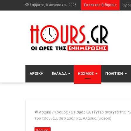
Σάββατο, 8 Αυγούστου 2026
Έκτακτες Ειδήσεις
Δύο 
ΑΡΧΙΚΉ
ΕΛΛΆΔΑ
ΚΌΣΜΟΣ
ΠΟΛΙΤΙΚΉ
Αρχική
/
Κόσμος
/
Σεισμός 8,8 Ρίχτερ ανοιχτά της 
του τσουνάμι σε Χαβάη και Αλάσκα (videos)
Κόσμος