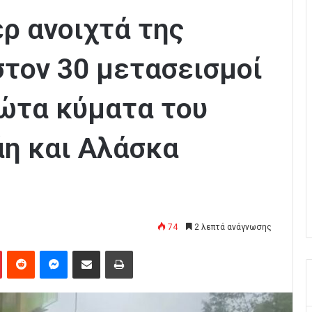
ερ ανοιχτά της
στον 30 μετασεισμοί
ώτα κύματα του
άη και Αλάσκα
74
2 λεπτά ανάγνωσης
Pinterest
Reddit
Messenger
Κοινοποίηση μέσω Email
Εκτύπωση