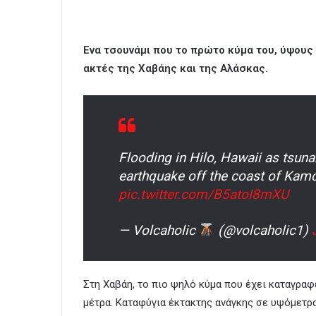
Ενα τσουνάμι που το πρώτο κύμα του, ύψους 
ακτές της Χαβάης και της Αλάσκας.
Flooding in Hilo, Hawaii as tsu
earthquake off the coast of Kam
pic.twitter.com/B5atoI8mXU
— Volcaholic
(@volcaholic1)
Στη Χαβάη, το πιο ψηλό κύμα που έχει καταγραφε
μέτρα. Καταφύγια έκτακτης ανάγκης σε υψόμετρα