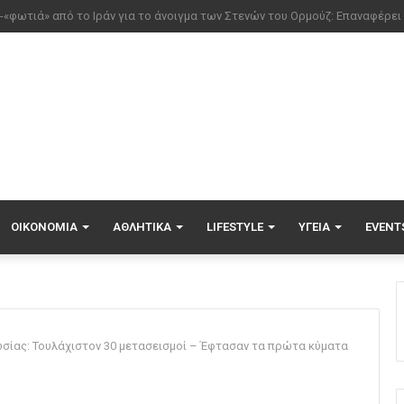
νέοι ξενώνες παραδόθηκαν στις Ένοπλες Δυνάμεις στη νήσο Ρω
ΟΙΚΟΝΟΜΊΑ
ΑΘΛΗΤΙΚΆ
LIFESTYLE
ΥΓΕΊΑ
EVENT
Ρωσίας: Τουλάχιστον 30 μετασεισμοί – Έφτασαν τα πρώτα κύματα