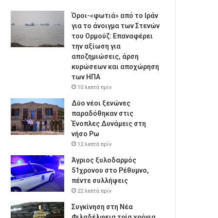
Όροι-«φωτιά» από το Ιράν
για το άνοιγμα των Στενών
του Ορμούζ: Επαναφέρει
την αξίωση για
αποζημιώσεις, άρση
κυρώσεων και αποχώρηση
των ΗΠΑ
10 λεπτά πρίν
Δύο νέοι ξενώνες
παραδόθηκαν στις
Ένοπλες Δυνάμεις στη
νήσο Ρω
12 λεπτά πρίν
Άγριος ξυλοδαρμός
51χρονου στο Ρέθυμνο,
πέντε συλλήψεις
22 λεπτά πρίν
Συγκίνηση στη Νέα
Φιλαδέλφεια τρία χρόνια