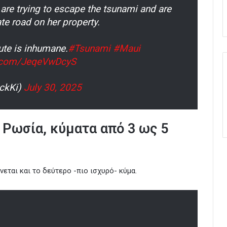
re trying to escape the tsunami and are
e road on her property.
oute is inhumane.
#Tsunami
#Maui
er.com/JeqeVwDcyS
ockKi)
July 30, 2025
 Ρωσία, κύματα από 3 ως 5
νεται και το δεύτερο -πιο ισχυρό- κύμα.