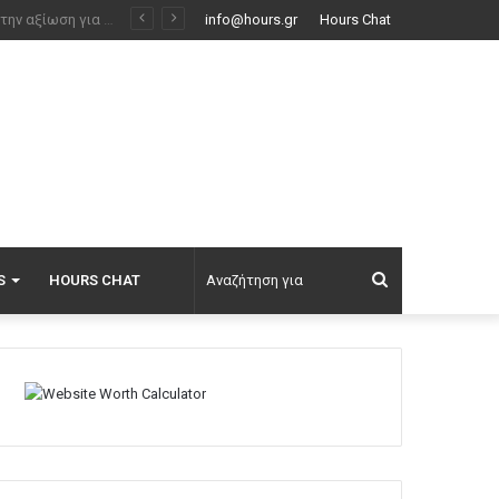
info@hours.gr
Hours Chat
Αναζήτηση
S
HOURS CHAT
για