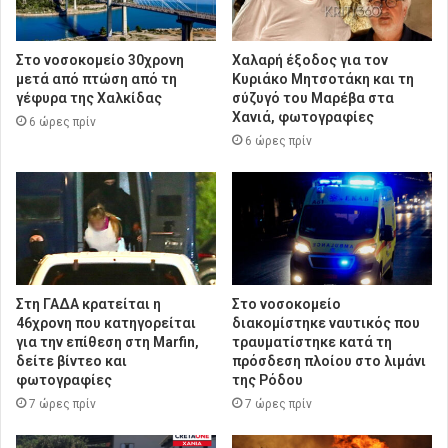
Στο νοσοκομείο 30χρονη
Χαλαρή έξοδος για τον
μετά από πτώση από τη
Κυριάκο Μητσοτάκη και τη
γέφυρα της Χαλκίδας
σύζυγό του Μαρέβα στα
Χανιά, φωτογραφίες
6 ώρες πρίν
6 ώρες πρίν
Στη ΓΑΔΑ κρατείται η
Στο νοσοκομείο
46χρονη που κατηγορείται
διακομίστηκε ναυτικός που
για την επίθεση στη Marfin,
τραυματίστηκε κατά τη
δείτε βίντεο και
πρόσδεση πλοίου στο λιμάνι
φωτογραφίες
της Ρόδου
7 ώρες πρίν
7 ώρες πρίν