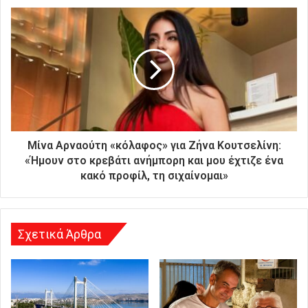
κ
ή
σ
α
ς
δ
ι
ε
ύ
θ
Μίνα Αρναούτη «κόλαφος» για Ζήνα Κουτσελίνη:
υ
«Ήμουν στο κρεβάτι ανήμπορη και μου έχτιζε ένα
ν
κακό προφίλ, τη σιχαίνομαι»
σ
η
Σχετικά Άρθρα