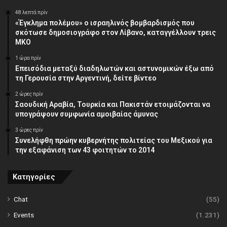
48 λεπτά πρίν
«Έγκλημα πολέμου» ο ισραηλινός βομβαρδισμός που
σκότωσε δημοσιογράφο στον Λίβανο, καταγγέλλουν τρεις
ΜΚΟ
1 ώρα πρίν
Επεισόδια μεταξύ διαδηλωτών και αστυνομικών έξω από
τη Γερουσία στην Αργεντινή, δείτε βίντεο
2 ώρες πρίν
Σαουδική Αραβία, Τουρκία και Πακιστάν ετοιμάζονται να
υπογράψουν συμφωνία αμοιβαίας άμυνας
3 ώρες πρίν
Συνελήφθη πρώην κυβερνήτης πολιτείας του Μεξικού για
την εξαφάνιση των 43 φοιτητών το 2014
Κατηγορίες
Chat
(55)
Events
(1.231)