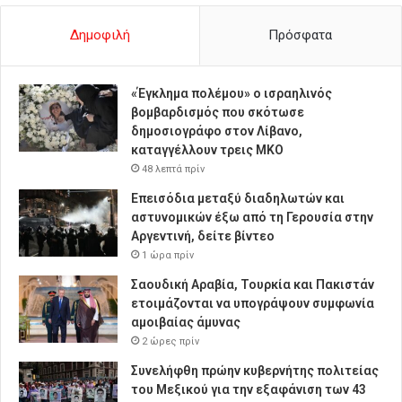
Δημοφιλή
Πρόσφατα
«Έγκλημα πολέμου» ο ισραηλινός
βομβαρδισμός που σκότωσε
δημοσιογράφο στον Λίβανο,
καταγγέλλουν τρεις ΜΚΟ
48 λεπτά πρίν
Επεισόδια μεταξύ διαδηλωτών και
αστυνομικών έξω από τη Γερουσία στην
Αργεντινή, δείτε βίντεο
1 ώρα πρίν
Σαουδική Αραβία, Τουρκία και Πακιστάν
ετοιμάζονται να υπογράψουν συμφωνία
αμοιβαίας άμυνας
2 ώρες πρίν
Συνελήφθη πρώην κυβερνήτης πολιτείας
του Μεξικού για την εξαφάνιση των 43