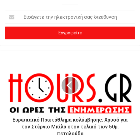
Ε
ι
σ
ά
γ
ε
τ
ε
τ
η
ν
η
λ
ε
κ
τ
ρ
Ευρωπαϊκό Πρωτάθλημα κολύμβησης: Χρυσό για
ο
τον Στέργιο Μπίλα στον τελικό των 50μ.
ν
πεταλούδα
ι