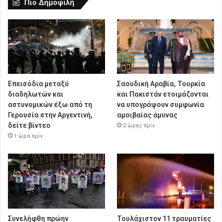
Πιο Δημοφιλή
Επεισόδια μεταξύ
Σαουδική Αραβία, Τουρκία
διαδηλωτών και
και Πακιστάν ετοιμάζονται
αστυνομικών έξω από τη
να υπογράψουν συμφωνία
Γερουσία στην Αργεντινή,
αμοιβαίας άμυνας
δείτε βίντεο
2 ώρες πρίν
1 ώρα πρίν
Συνελήφθη πρώην
Τουλάχιστον 11 τραυματίες