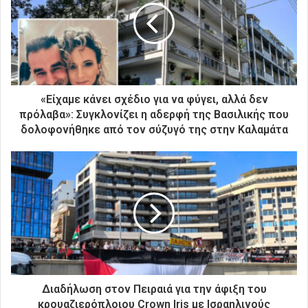
ν
η
λ
ε
κ
τ
ρ
«Είχαμε κάνει σχέδιο για να φύγει, αλλά δεν
ο
πρόλαβα»: Συγκλονίζει η αδερφή της Βασιλικής που
ν
δολοφονήθηκε από τον σύζυγό της στην Καλαμάτα
ι
κ
ή
σ
α
ς
δ
ι
ε
ύ
θ
Διαδήλωση στον Πειραιά για την άφιξη του
υ
κρουαζιερόπλοιου Crown Iris με Ισραηλινούς