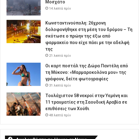
Μοσχάτο
14 λεπτά πρίν
Κωνσταντινούπολη: 26χρονη
δολοφονήθηκε στη μέση του δρόμου – Τη
σκότωσε ο πρώην της έξω από
φαρμακείο που είχε πάει με την αδελφή
της
21 λεπτά πρίν
Οι καρτ ποστάλ της Δώρα Παντέλη από
τη Μύκονο: «Μαρμαροκολόνα μου» της
γράφουν, δείτε φωτογραφίες
31 λεπτά πρίν
Τουλάχιστον 58 νεκροί στην Υεμένη και
11 τραυματίες στη Σαουδική Αραβία σε
επιθέσεις των Χούθι
48 λεπτά πρίν