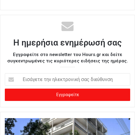
Η ημερήσια ενημέρωσή σας
Εγγραφείτε στο newsletter του Hours.gr και δείτε
συγκεντρωμένες τις κυριότερες ειδήσεις της ημέρας.
Ε
ι
σ
ά
γ
ε
τ
ε
τ
η