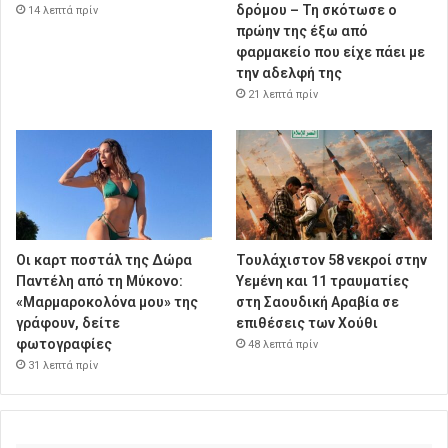
δρόμου – Τη σκότωσε ο
14 λεπτά πρίν
πρώην της έξω από
φαρμακείο που είχε πάει με
την αδελφή της
21 λεπτά πρίν
Οι καρτ ποστάλ της Δώρα
Τουλάχιστον 58 νεκροί στην
Παντέλη από τη Μύκονο:
Υεμένη και 11 τραυματίες
«Μαρμαροκολόνα μου» της
στη Σαουδική Αραβία σε
γράφουν, δείτε
επιθέσεις των Χούθι
φωτογραφίες
48 λεπτά πρίν
31 λεπτά πρίν