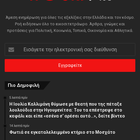
Άμεση ενημέρωση για όλες τις εξελίξεις στην Ελλάδα και τον κόσμο.
Ροή ειδήσεων όλο το εικοσιτετράωρο. Άρθρα, γνώμες και
προτάσεις για Πολιτική, Κοινωνία, Τοπικά, Οικονομία και Αθλητικά.
Εισάγετε
την
ηλεκτρονική
σας
διεύθυνση
Πιο Δημοφιλή
5 λεπτά πρίν
Η Ιουλία Καλλιμάνη θύμωσε με θεατή που της πέταξε
λουλούδια στην Ηγουμενίτσα: Του τα επέστρεψε στο
κεφάλι και είπε «εσένα σ’ αρέσει αυτό…», δείτε βίντεο
14 λεπτά πρίν
Φωτιά σε εγκαταλελειμμένο κτήριο στο Μοσχάτο