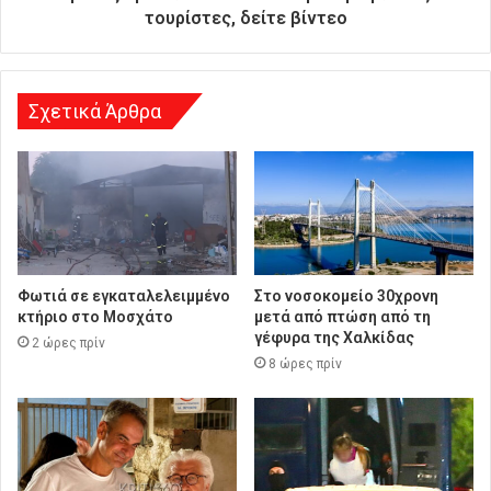
ν
τουρίστες, δείτε βίντεο
σ
η
Σχετικά Άρθρα
Φωτιά σε εγκαταλελειμμένο
Στο νοσοκομείο 30χρονη
κτήριο στο Μοσχάτο
μετά από πτώση από τη
γέφυρα της Χαλκίδας
2 ώρες πρίν
8 ώρες πρίν