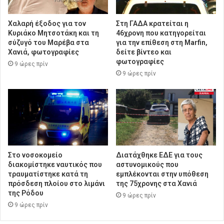
Χαλαρή έξοδος για τον
Στη ΓΑΔΑ κρατείται η
Κυριάκο Μητσοτάκη και τη
46χρονη που κατηγορείται
σύζυγό του Μαρέβα στα
για την επίθεση στη Marfin,
Χανιά, φωτογραφίες
δείτε βίντεο και
φωτογραφίες
9 ώρες πρίν
9 ώρες πρίν
Στο νοσοκομείο
Διατάχθηκε ΕΔΕ για τους
διακομίστηκε ναυτικός που
αστυνομικούς που
τραυματίστηκε κατά τη
εμπλέκονται στην υπόθεση
πρόσδεση πλοίου στο λιμάνι
της 75χρονης στα Χανιά
της Ρόδου
9 ώρες πρίν
9 ώρες πρίν