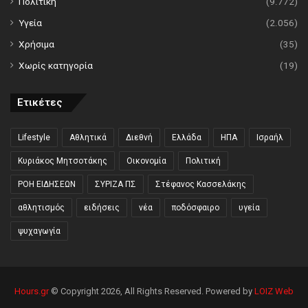
Πολιτική
(9.772)
Υγεία
(2.056)
Χρήσιμα
(35)
Χωρίς κατηγορία
(19)
Ετικέτες
Lifestyle
Αθλητικά
Διεθνή
Ελλάδα
ΗΠΑ
Ισραήλ
Κυριάκος Μητσοτάκης
Οικονομία
Πολιτική
ΡΟΗ ΕΙΔΗΣΕΩΝ
ΣΥΡΙΖΑ ΠΣ
Στέφανος Κασσελάκης
αθλητισμός
ειδήσεις
νέα
ποδόσφαιρο
υγεία
ψυχαγωγία
Hours.gr
© Copyright 2026, All Rights Reserved. Powered by
LOIZ Web