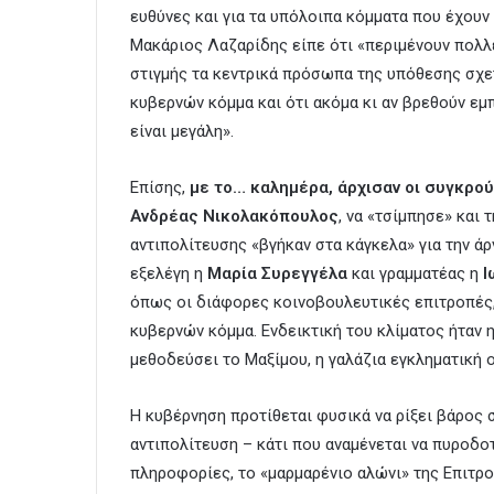
ευθύνες και για τα υπόλοιπα κόμματα που έχουν 
Μακάριος Λαζαρίδης είπε ότι «περιμένουν πολλ
στιγμής τα κεντρικά πρόσωπα της υπόθεσης σχετ
κυβερνών κόμμα και ότι ακόμα κι αν βρεθούν εμπ
είναι μεγάλη».
Επίσης,
με το… καλημέρα, άρχισαν οι συγκρού
Ανδρέας Νικολακόπουλος
, να «τσίμπησε» και
αντιπολίτευσης «βγήκαν στα κάγκελα» για την ά
εξελέγη η
Μαρία Συρεγγέλα
και γραμματέας η
Ι
όπως οι διάφορες κοινοβουλευτικές επιτροπές, 
κυβερνών κόμμα. Ενδεικτική του κλίματος ήταν
μεθοδεύσει το Μαξίμου, η γαλάζια εγκληματική
Η κυβέρνηση προτίθεται φυσικά να ρίξει βάρος σ
αντιπολίτευση – κάτι που αναμένεται να πυροδ
πληροφορίες, το «μαρμαρένιο αλώνι» της Επιτρο