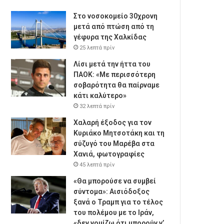
Στο νοσοκομείο 30χρονη
μετά από πτώση από τη
γέφυρα της Χαλκίδας
25 λεπτά πρίν
Λίσι μετά την ήττα του
ΠΑΟΚ: «Με περισσότερη
σοβαρότητα θα παίρναμε
κάτι καλύτερο»
32 λεπτά πρίν
Χαλαρή έξοδος για τον
Κυριάκο Μητσοτάκη και τη
σύζυγό του Μαρέβα στα
Χανιά, φωτογραφίες
45 λεπτά πρίν
«Θα μπορούσε να συμβεί
σύντομα»: Αισιόδοξος
ξανά ο Τραμπ για το τέλος
του πολέμου με το Ιράν,
«δεν νομίζω ότι μπορούν ν’