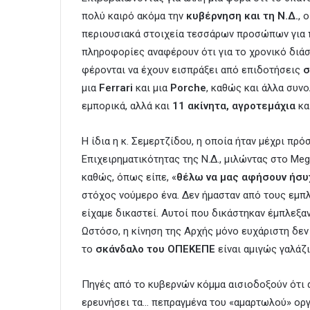
πολύ καιρό ακόμα την
κυβέρνηση και τη Ν.Δ.
, 
περιουσιακά στοιχεία τεσσάρων προσώπων για
πληροφορίες αναφέρουν ότι για το χρονικό διάσ
φέρονται να έχουν εισπράξει από επιδοτήσεις
σ
μια
Ferrari
και μια
Porche
, καθώς και άλλα συνο
εμπορικά, αλλά και
11 ακίνητα, αγροτεμάχια
κα
Η ίδια η κ. Σεμερτζίδου, η οποία ήταν μέχρι πρ
Επιχειρηματικότητας της Ν.Δ., μιλώντας στο Meg
καθώς, όπως είπε, «
θέλω να μας αφήσουν ήσυ
στόχος νούμερο ένα. Δεν ήμασταν από τους εμπλ
είχαμε δικαστεί. Αυτοί που δικάστηκαν έμπλεξαν
Ωστόσο, η κίνηση της Αρχής μόνο ευχάριστη δεν 
το
σκάνδαλο του ΟΠΕΚΕΠΕ
είναι αμιγώς γαλάζι
Πηγές από το κυβερνών κόμμα αισιοδοξούν ότι α
ερευνήσει τα… πεπραγμένα του «αμαρτωλού» οργ