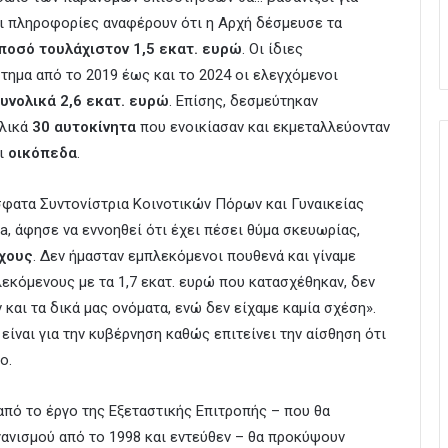
οι πληροφορίες αναφέρουν ότι η Αρχή δέσμευσε τα
ποσό τουλάχιστον 1,5 εκατ. ευρώ
. Οι ίδιες
τημα από το 2019 έως και το 2024 οι ελεγχόμενοι
υνολικά 2,6 εκατ. ευρώ
. Επίσης, δεσμεύτηκαν
λικά
30 αυτοκίνητα
που ενοικίασαν και εκμεταλλεύονταν
ι
οικόπεδα
.
όσφατα Συντονίστρια Κοινοτικών Πόρων και Γυναικείας
a, άφησε να εννοηθεί ότι έχει πέσει θύμα σκευωρίας,
χους
. Δεν ήμασταν εμπλεκόμενοι πουθενά και γίναμε
εκόμενους με τα 1,7 εκατ. ευρώ που κατασχέθηκαν, δεν
 και τα δικά μας ονόματα, ενώ δεν είχαμε καμία σχέση».
είναι για την κυβέρνηση καθώς επιτείνει την αίσθηση ότι
ο.
πό το έργο της Εξεταστικής Επιτροπής – που θα
ανισμού από το 1998 και εντεύθεν – θα προκύψουν