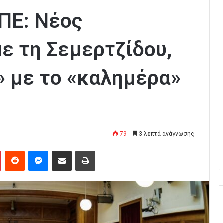
ΠΕ: Νέος
ε τη Σεμερτζίδου,
» με το «καλημέρα»
79
3 λεπτά ανάγνωσης
Pinterest
Reddit
Messenger
Κοινοποίηση μέσω Email
Εκτύπωση