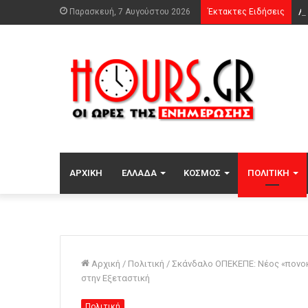
Παρασκευή, 7 Αυγούστου 2026
Έκτακτες Ειδήσεις
Λί
ΑΡΧΙΚΉ
ΕΛΛΆΔΑ
ΚΌΣΜΟΣ
ΠΟΛΙΤΙΚΉ
Αρχική
/
Πολιτική
/
Σκάνδαλο ΟΠΕΚΕΠΕ: Νέος «πονοκέ
στην Εξεταστική
Πολιτική