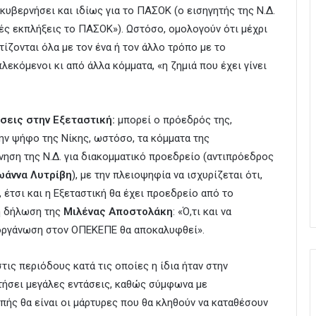
κυβερνήσει και ιδίως για το ΠΑΣΟΚ (ο εισηγητής της Ν.Δ.
ές εκπλήξεις το ΠΑΣΟΚ»). Ωστόσο, ομολογούν ότι μέχρι
ίζονται όλα με τον ένα ή τον άλλο τρόπο με το
λεκόμενοι κι από άλλα κόμματα, «η ζημιά που έχει γίνει
σεις στην Εξεταστική:
μπορεί ο πρόεδρός της,
 την ψήφο της Νίκης, ωστόσο, τα κόμματα της
ρνηση της Ν.Δ. για διακομματικό προεδρείο (αντιπρόεδρος
ωάννα Λυτρίβη
), με την πλειοψηφία να ισχυρίζεται ότι,
έτσι και η Εξεταστική θα έχει προεδρείο από το
 η δήλωση της
Μιλένας Αποστολάκη
: «Ό,τι και να
 οργάνωση στον ΟΠΕΚΕΠΕ θα αποκαλυφθεί».
τις περιόδους κατά τις οποίες η ίδια ήταν στην
οτήσει μεγάλες εντάσεις, καθώς σύμφωνα με
πής θα είναι οι μάρτυρες που θα κληθούν να καταθέσουν