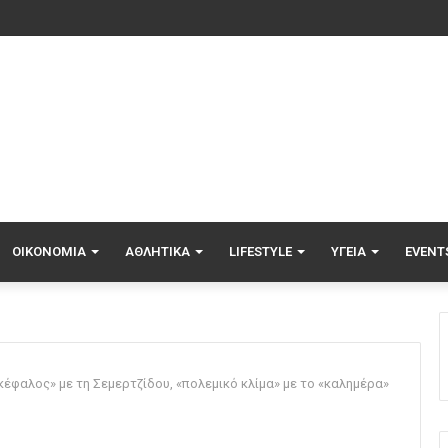
σι μετά την ήττα του ΠΑΟΚ: «Με περισσότερη σοβαρότητα θα παίρναμε κ
ΟΙΚΟΝΟΜΊΑ
ΑΘΛΗΤΙΚΆ
LIFESTYLE
ΥΓΕΊΑ
EVENT
φαλος» με τη Σεμερτζίδου, «πολεμικό κλίμα» με το «καλημέρα»