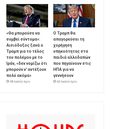
«Θα μπορούσε να
Ο Τραμπ θα
συμβεί σύντομα»:
απαγορεύσει τη
Αισιόδοξος ξανά ο
χορήγηση
Τραμπ για το τέλος
υπηκοότητας στα
του πολέμου με το
παιδιά αλλοδαπών
Ιράν, «δεν νομίζω ότι
που πηγαίνουν στις
μπορούν ν’ αντέξουν
ΗΠΑ για να
πολύ ακόμα»
γεννήσουν
48 λεπτά πρίν
60 λεπτά πρίν