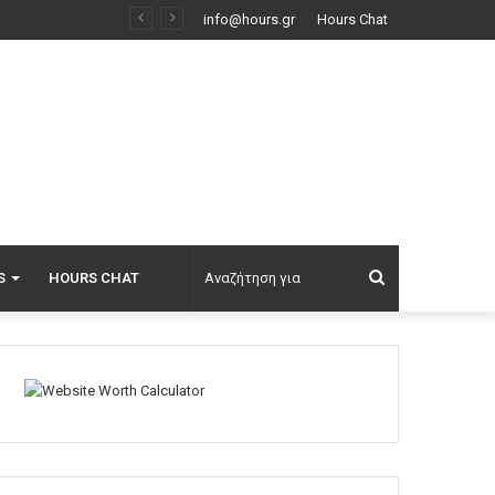
άτι καλύτερο»
info@hours.gr
Hours Chat
Αναζήτηση
S
HOURS CHAT
για