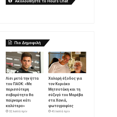
Ακολουθήστε το Hours Chat
Πιο Δημοφιλή
Λίσι μετά την ήττα
Χαλαρή έξοδος για
του ΠΑΟΚ: «Με
τον Κυριάκο
περισσότερη
Μητσοτάκη και τη
σοβαρότητα θα
σύζυγό του Μαρέβα
παίρναμε κάτι
στα Χανιά,
καλύτερο»
φωτογραφίες
32 λεπτά πρίν
45 λεπτά πρίν