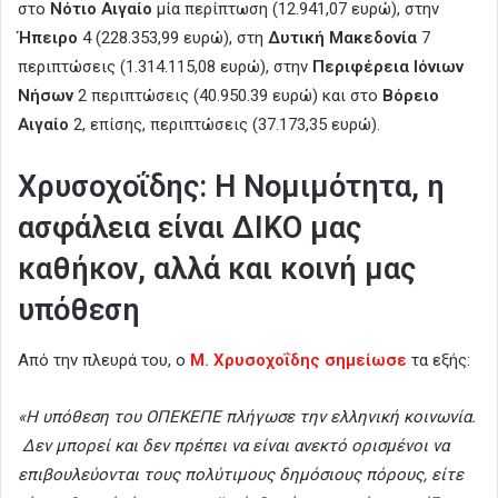
στο
Νότιο Αιγαίο
μία περίπτωση (12.941,07 ευρώ), στην
Ήπειρο
4 (228.353,99 ευρώ), στη
Δυτική Μακεδονία
7
περιπτώσεις (1.314.115,08 ευρώ), στην
Περιφέρεια Ιόνιων
Νήσων
2 περιπτώσεις (40.950.39 ευρώ) και στο
Βόρειο
Αιγαίο
2, επίσης, περιπτώσεις (37.173,35 ευρώ).
Χρυσοχοΐδης: Η Νομιμότητα, η
ασφάλεια είναι ΔΙΚΟ μας
καθήκον, αλλά και κοινή μας
υπόθεση
Από την πλευρά του, ο
Μ. Χρυσοχοΐδης σημείωσε
τα εξής:
«Η υπόθεση του ΟΠΕΚΕΠΕ πλήγωσε την ελληνική κοινωνία.
Δεν μπορεί και δεν πρέπει να είναι ανεκτό ορισμένοι να
επιβουλεύονται τους πολύτιμους δημόσιους πόρους, είτε