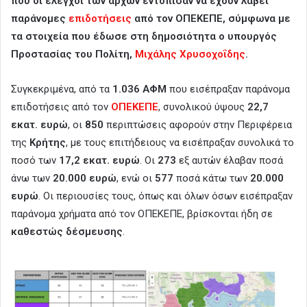
που οι έλεγχοι των αρχών εντόπισαν να έχουν λάβει
παράνομες
επιδοτήσεις
από τον ΟΠΕΚΕΠΕ, σύμφωνα με
τα στοιχεία που έδωσε στη δημοσιότητα ο υπουργός
Προστασίας του Πολίτη,
Μιχάλης Χρυσοχοΐδης
.
Συγκεκριμένα, από τα
1.036 ΑΦΜ
που εισέπραξαν παράνομα
επιδοτήσεις από τον
ΟΠΕΚΕΠΕ
, συνολικού ύψους
22,7
εκατ. ευρώ
, οι
850
περιπτώσεις αφορούν στην Περιφέρεια
της
Κρήτης
, με τους επιτήδειους να εισέπραξαν συνολικά το
ποσό των
17,2 εκατ. ευρώ
. Οι
273
εξ αυτών έλαβαν ποσά
άνω των
20.000 ευρώ
, ενώ οι
577
ποσά κάτω των
20.000
ευρώ
. Οι περιουσίες τους, όπως και όλων όσων εισέπραξαν
παράνομα χρήματα από τον ΟΠΕΚΕΠΕ, βρίσκονται ήδη σε
καθεστώς δέσμευσης
.