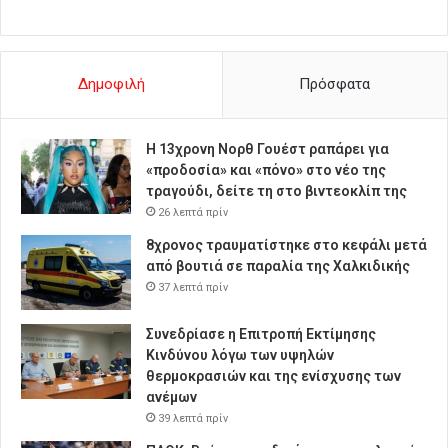
Δημοφιλή
Πρόσφατα
Η 13χρονη Νορθ Γουέστ ραπάρει για
«προδοσία» και «πόνο» στο νέο της
τραγούδι, δείτε τη στο βιντεοκλίπ της
26 λεπτά πρίν
8χρονος τραυματίστηκε στο κεφάλι μετά
από βουτιά σε παραλία της Χαλκιδικής
37 λεπτά πρίν
Συνεδρίασε η Επιτροπή Εκτίμησης
Κινδύνου λόγω των υψηλών
θερμοκρασιών και της ενίσχυσης των
ανέμων
39 λεπτά πρίν