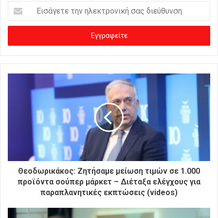
Ε
ι
σ
ά
γ
ε
τ
ε
τ
η
ν
η
λ
ε
κ
τ
ρ
Θεοδωρικάκος: Ζητήσαμε μείωση τιμών σε 1.000
ο
προϊόντα σούπερ μάρκετ – Διέταξα ελέγχους για
ν
παραπλανητικές εκπτώσεις (videos)
ι
κ