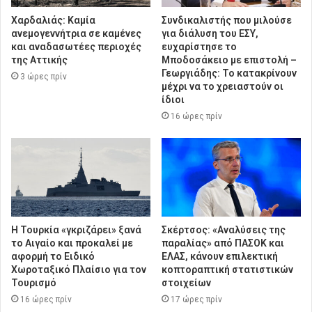
Χαρδαλιάς: Καμία
Συνδικαλιστής που μιλούσε
ανεμογεννήτρια σε καμένες
για διάλυση του ΕΣΥ,
και αναδασωτέες περιοχές
ευχαρίστησε το
της Αττικής
Μποδοσάκειο με επιστολή –
Γεωργιάδης: Το κατακρίνουν
3 ώρες πρίν
μέχρι να το χρειαστούν οι
ίδιοι
16 ώρες πρίν
Η Τουρκία «γκριζάρει» ξανά
Σκέρτσος: «Αναλύσεις της
το Αιγαίο και προκαλεί με
παραλίας» από ΠΑΣΟΚ και
αφορμή το Ειδικό
ΕΛΑΣ, κάνουν επιλεκτική
Χωροταξικό Πλαίσιο για τον
κοπτοραπτική στατιστικών
Τουρισμό
στοιχείων
16 ώρες πρίν
17 ώρες πρίν