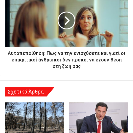
ή
σ
α
ς
δ
ι
ε
ύ
θ
Αυτοπεποίθηση: Πώς να την ενισχύσετε και γιατί οι
υ
επικριτικοί άνθρωποι δεν πρέπει να έχουν θέση
ν
στη ζωή σας
σ
η
Σχετικά Άρθρα