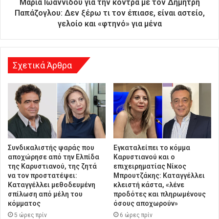
Μαρία Ιωαννίδου για την κόντρα με τον Δημήτρη
θ
Παπάζογλου: Δεν ξέρω τι τον έπιασε, είναι αστείο,
υ
γελοίο και «φτηνό» για μένα
ν
σ
η
Σχετικά Άρθρα
Συνδικαλιστής ψαράς που
Εγκαταλείπει το κόμμα
αποχώρησε από την Ελπίδα
Καρυστιανού και ο
της Καρυστιανού, της ζητά
επιχειρηματίας Νίκος
να τον προστατέψει:
Μπρουτζάκης: Καταγγέλλει
Καταγγέλλει μεθοδευμένη
κλειστή κάστα, «λένε
σπίλωση από μέλη του
προδότες και πληρωμένους
κόμματος
όσους αποχωρούν»
5 ώρες πρίν
6 ώρες πρίν