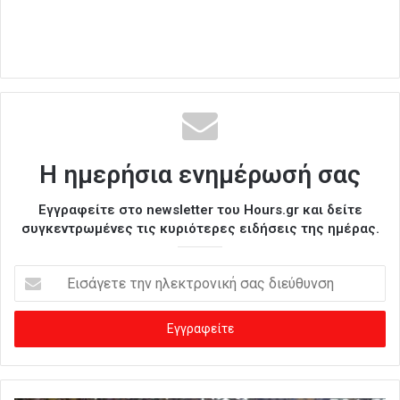
Η ημερήσια ενημέρωσή σας
Εγγραφείτε στο newsletter του Hours.gr και δείτε
συγκεντρωμένες τις κυριότερες ειδήσεις της ημέρας.
Ε
ι
σ
ά
γ
ε
τ