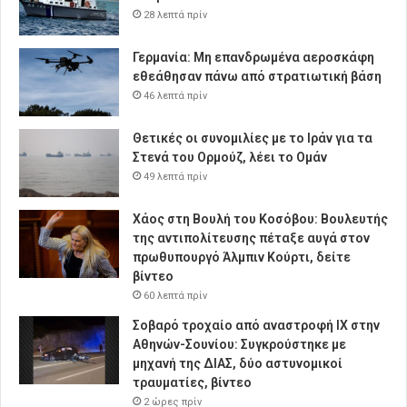
28 λεπτά πρίν
Γερμανία: Μη επανδρωμένα αεροσκάφη
εθεάθησαν πάνω από στρατιωτική βάση
46 λεπτά πρίν
Θετικές οι συνομιλίες με το Ιράν για τα
Στενά του Ορμούζ, λέει το Ομάν
49 λεπτά πρίν
Χάος στη Βουλή του Κοσόβου: Βουλευτής
της αντιπολίτευσης πέταξε αυγά στον
πρωθυπουργό Άλμπιν Κούρτι, δείτε
βίντεο
60 λεπτά πρίν
Σοβαρό τροχαίο από αναστροφή ΙΧ στην
Αθηνών-Σουνίου: Συγκρούστηκε με
μηχανή της ΔΙΑΣ, δύο αστυνομικοί
τραυματίες, βίντεο
2 ώρες πρίν