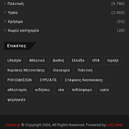
Πολιτική
(9.786)
Υγεία
(2.060)
Χρήσιμα
(35)
Χωρίς κατηγορία
(20)
Ετικέτες
Lifestyle
Αθλητικά
Διεθνή
Ελλάδα
ΗΠΑ
Ισραήλ
Κυριάκος Μητσοτάκης
Οικονομία
Πολιτική
ΡΟΗ ΕΙΔΗΣΕΩΝ
ΣΥΡΙΖΑ ΠΣ
Στέφανος Κασσελάκης
αθλητισμός
ειδήσεις
νέα
ποδόσφαιρο
υγεία
ψυχαγωγία
Hours.gr
© Copyright 2026, All Rights Reserved. Powered by
LOIZ Web