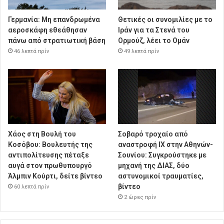
Γερμανία: Μη επανδρωμένα
Θετικές οι συνομιλίες με το
αεροσκάφη εθεάθησαν
Ιράν για τα Στενά του
πάνω από στρατιωτική βάση
Ορμούζ, λέει το Ομάν
46 λεπτά πρίν
49 λεπτά πρίν
Χάος στη Βουλή του
Σοβαρό τροχαίο από
Κοσόβου: Βουλευτής της
αναστροφή ΙΧ στην Αθηνών-
αντιπολίτευσης πέταξε
Σουνίου: Συγκρούστηκε με
αυγά στον πρωθυπουργό
μηχανή της ΔΙΑΣ, δύο
Άλμπιν Κούρτι, δείτε βίντεο
αστυνομικοί τραυματίες,
βίντεο
60 λεπτά πρίν
2 ώρες πρίν