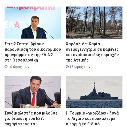
Στις 2 Σεπτεμβρίου η
Χαρδαλιάς: Καμία
παρουσίαση του οικονομικού
ανεμογεννήτρια σε καμένες
προγράμματος της ΕΛ.Α.Σ.
και αναδασωτέες περιοχές
στη Θεσσαλονίκη
της Αττικής
10 ώρες πρίν
15 ώρες πρίν
Συνδικαλιστής που μιλούσε
Η Τουρκία «γκριζάρει» ξανά
για διάλυση του ΕΣΥ,
το Αιγαίο και προκαλεί με
ευχαρίστησε το
αφορμή το Ειδικό