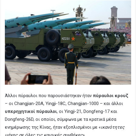
Άλλοι πύραυλοι που παρουσιάστηκαν ήταν
πύραυλοι κρουζ
– οι Changjian-20A, Yingji-18C, Changjian-1000 – και άλλοι
υπερηχητικοί πύραυλοι
, οι Yingji-21, Dongfeng-17 και
Dongfeng-26D, οι οποίοι, σύμφωνα με τα κρατικά μέσα
ενημέρωσης της Κίνας, ήταν εξοπλισμένοι με «
ικανότητες
μάχης σε όλες τις καιρικές συνθήκες
».