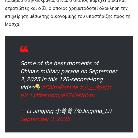
πολέμου στην Ουκρανία, ο Κιμ, ο οποίος παρέχει όπλα και
στρατιώτες και ο Σι, ο οποίος χρηματοδοτεί ολόκληρη την
επιχείρηση μέσω της οικονομικής του υποστήριξης προς τη
Μόσχα.
Some of the best moments of
China’s military parade on September
3, 2025 in this 120-second-long
video
#ChinaParade
#九三大阅兵
pic.twitter.com/e97KeNqYbr
— Li Jingjing 李菁菁 (@Jingjing_Li)
September 3, 2025