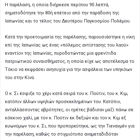
Η παρέλαση, η οποία διήρκεσε περίπου 90 λεπτά,
σηματοδότησε την 80ή επέτειο από την παράδοση της
Ιαπωνίας και το τέλος του Δευτέρου Παγκοσμίου Πολέμου.
Κατά την προετοιμασία της παρέλασης, παρουσιάστηκε η νίκη
επί της Ιαπωνίας ως ένας «πόλεμος αντίστασης του λαού»
εναντίον της Ιαπωνίας, πυροδοτώντας μια φρενίτιδα
πατριωτικού συναισθήματος, η οποία είχε ως αποτέλεσμα το
Τόκιο να εκφράσει ανησυχία για την ασφάλεια των υπηκόων
του στην Κίνα.
Ο κ. Σι έσφιξε το χέρι κατά σειρά του κ. Πούτιν, του κ. Κιμ,
κατόπιν άλλων υψηλών προσκεκλημένων του. Κατόπιν,
ανταλλάσσοντας αβρότητες, οι ηγέτες βάδισαν μαζί πάνω σε
κόκκινο χαλί, με τον κ. Πούτιν εκ δεξιών και τον κ. Κιμ εξ
ευωνύμων του κ. Σι, που προπορεύτηκε, ως την Τιενανμέν για
την παρέλαση, καθώς το στιγμιότυπο αναμεταδιδόταν