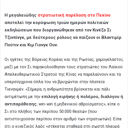
Η μεγαλειώδης
στρατιωτική παρέλαση στο Πεκίνο
αποτελεί την κορύφωση τριών ημερών πολιτικών
εκδηλώσεων που διοργανώθηκαν από τον Κινέζο Σι
Τζινπίνγκ, με δεύτερους ρόλους να παίζουν οι Βλαντιμίρ
Πούτιν και Κιμ Γιονγκ Ουν.
Οι ηγέτες της Βόρειας Κορέας και της Ρωσίας, χαμογελαστοί,
μαζί με τον Σι παρακολούθησαν τους στρατιώτες του Λαϊκού
Απελευθερωτικού Στρατού της Κίνας να παρελαύνουν και τα
υπερσύγχρονα όπλα του να βρυχώνται στην πλατεία
Τιενανμέν. «Σήμερα, η ανθρωπότητα βρίσκεται και πάλι
αντιμέτωπη με την
επιλογή ειρήνης ή πολέμου, διαλόγου ή
αντιπαράθεσης
, win-win ή μηδενικού αθροίσματος», είπε ο
Σι στο πλήθος των περίπου 50.000 θεατών (που
αντιστοιχούσαν περίπου στον αριθμό των στρατιωτών). Είπε
ότι ο κινεζικός λαός «στέκεται σταθερά στη σωστή πλευρά