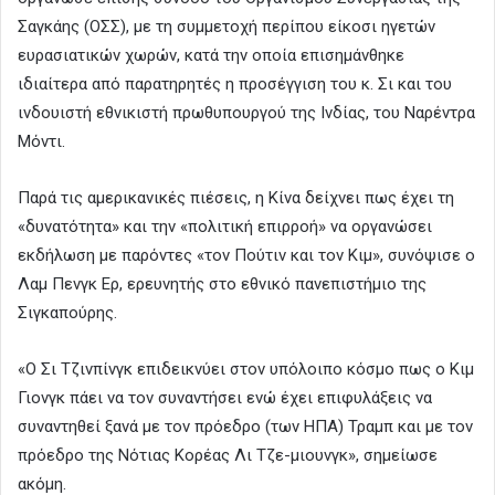
Σαγκάης (ΟΣΣ), με τη συμμετοχή περίπου είκοσι ηγετών
ευρασιατικών χωρών, κατά την οποία επισημάνθηκε
ιδιαίτερα από παρατηρητές η προσέγγιση του κ. Σι και του
ινδουιστή εθνικιστή πρωθυπουργού της Ινδίας, του Ναρέντρα
Μόντι.
Παρά τις αμερικανικές πιέσεις, η Κίνα δείχνει πως έχει τη
«δυνατότητα» και την «πολιτική επιρροή» να οργανώσει
εκδήλωση με παρόντες «τον Πούτιν και τον Κιμ», συνόψισε ο
Λαμ Πενγκ Ερ, ερευνητής στο εθνικό πανεπιστήμιο της
Σιγκαπούρης.
«Ο Σι Τζινπίνγκ επιδεικνύει στον υπόλοιπο κόσμο πως ο Κιμ
Γιονγκ πάει να τον συναντήσει ενώ έχει επιφυλάξεις να
συναντηθεί ξανά με τον πρόεδρο (των ΗΠΑ) Τραμπ και με τον
πρόεδρο της Νότιας Κορέας Λι Τζε-μιουνγκ», σημείωσε
ακόμη.