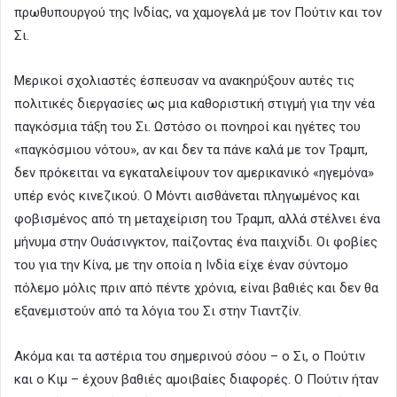
πρωθυπουργού της Ινδίας, να χαμογελά με τον Πούτιν και τον
Σι.
Μερικοί σχολιαστές έσπευσαν να ανακηρύξουν αυτές τις
πολιτικές διεργασίες ως μια καθοριστική στιγμή για την νέα
παγκόσμια τάξη του Σι. Ωστόσο οι πονηροί και ηγέτες του
«παγκόσμιου νότου», αν και δεν τα πάνε καλά με τον Τραμπ,
δεν πρόκειται να εγκαταλείψουν τον αμερικανικό «ηγεμόνα»
υπέρ ενός κινεζικού. Ο Μόντι αισθάνεται πληγωμένος και
φοβισμένος από τη μεταχείριση του Τραμπ, αλλά στέλνει ένα
μήνυμα στην Ουάσινγκτον, παίζοντας ένα παιχνίδι. Οι φοβίες
του για την Κίνα, με την οποία η Ινδία είχε έναν σύντομο
πόλεμο μόλις πριν από πέντε χρόνια, είναι βαθιές και δεν θα
εξανεμιστούν από τα λόγια του Σι στην Τιαντζίν.
Ακόμα και τα αστέρια του σημερινού σόου – ο Σι, ο Πούτιν
και ο Κιμ – έχουν βαθιές αμοιβαίες διαφορές. Ο Πούτιν ήταν