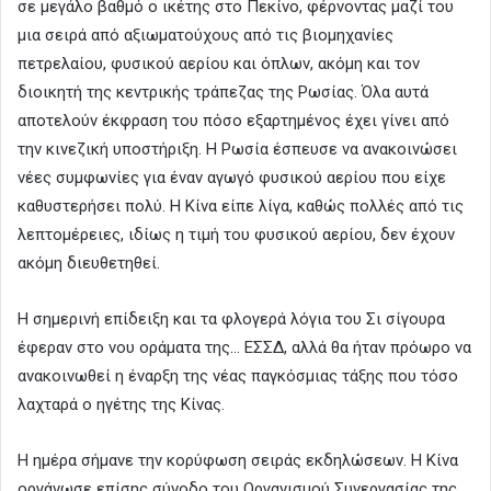
σε μεγάλο βαθμό ο ικέτης στο Πεκίνο, φέρνοντας μαζί του
μια σειρά από αξιωματούχους από τις βιομηχανίες
πετρελαίου, φυσικού αερίου και όπλων, ακόμη και τον
διοικητή της κεντρικής τράπεζας της Ρωσίας. Όλα αυτά
αποτελούν έκφραση του πόσο εξαρτημένος έχει γίνει από
την κινεζική υποστήριξη. Η Ρωσία έσπευσε να ανακοινώσει
νέες συμφωνίες για έναν αγωγό φυσικού αερίου που είχε
καθυστερήσει πολύ. Η Κίνα είπε λίγα, καθώς πολλές από τις
λεπτομέρειες, ιδίως η τιμή του φυσικού αερίου, δεν έχουν
ακόμη διευθετηθεί.
Η σημερινή επίδειξη και τα φλογερά λόγια του Σι σίγουρα
έφεραν στο νου οράματα της… ΕΣΣΔ, αλλά θα ήταν πρόωρο να
ανακοινωθεί η έναρξη της νέας παγκόσμιας τάξης που τόσο
λαχταρά ο ηγέτης της Κίνας.
Η ημέρα σήμανε την κορύφωση σειράς εκδηλώσεων. Η Κίνα
οργάνωσε επίσης σύνοδο του Οργανισμού Συνεργασίας της