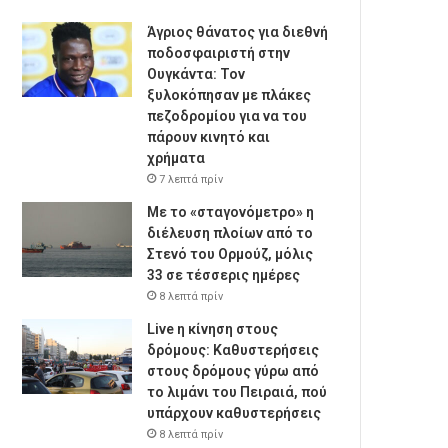
Άγριος θάνατος για διεθνή
ποδοσφαιριστή στην
Ουγκάντα: Τον
ξυλοκόπησαν με πλάκες
πεζοδρομίου για να του
πάρουν κινητό και
χρήματα
7 λεπτά πρίν
Με το «σταγονόμετρο» η
διέλευση πλοίων από το
Στενό του Ορμούζ, μόλις
33 σε τέσσερις ημέρες
8 λεπτά πρίν
Live η κίνηση στους
δρόμους: Καθυστερήσεις
στους δρόμους γύρω από
το λιμάνι του Πειραιά, πού
υπάρχουν καθυστερήσεις
8 λεπτά πρίν