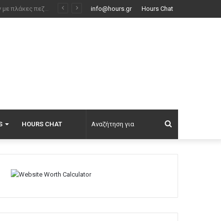
Με το «σταγονόμετρο» η διέλευση πλοίων από το Στενό του Ορμούζ, μόλις 33 σε τέσσερις ημέρες
info@hours.gr
Hours Chat
Αναζήτηση
S
HOURS CHAT
για