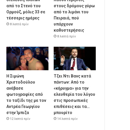
από το Στενό του
στους δρόμους γύρω
Ορμούζ, μόλις 33 σε
από το λιμάνι του
τέσσερις ημέρες
Πειραιά, πού
υπάρχουν
8 λεπτά πρίν
καθυστερήσεις
8 λεπτά πρίν
Η Σιμώνη
Τζει Ντι Βανς κατά
Χριστοδούλου
πάντων: Από το
ανέβασε
«κήρυγμα» για την
φωτογραφίες από
ελευθερία του λόγου
το ταξίδι της με τον
στις προσωπικές
Αντρέα Γεωργίου
επιθέσεις και τα…
στην Ίμπιζα
μπουρίτο
12 λεπτά πρίν
14 λεπτά πρίν