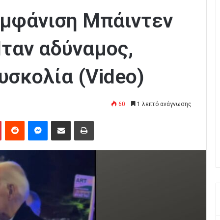
εμφάνιση Μπάιντεν
Ήταν αδύναμος,
υσκολία (Video)
60
1 λεπτό ανάγνωσης
Pinterest
Reddit
Messenger
Κοινοποίηση μέσω Email
Εκτύπωση