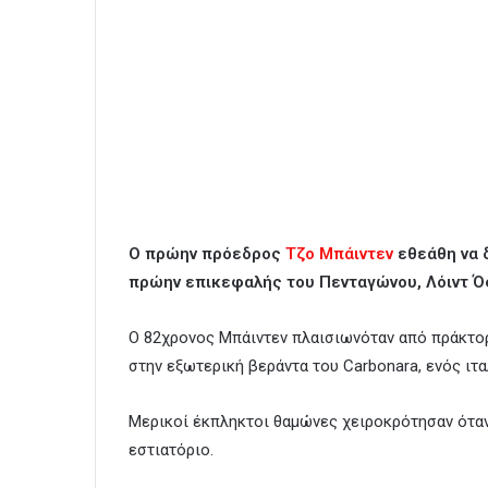
Ο πρώην πρόεδρος
Τζο Μπάιντεν
εθεάθη να δ
πρώην επικεφαλής του Πενταγώνου, Λόιντ Όσ
Ο 82χρονος Μπάιντεν πλαισιωνόταν από πράκτο
στην εξωτερική βεράντα του Carbonara, ενός ιτα
Μερικοί έκπληκτοι θαμώνες χειροκρότησαν όταν
εστιατόριο.