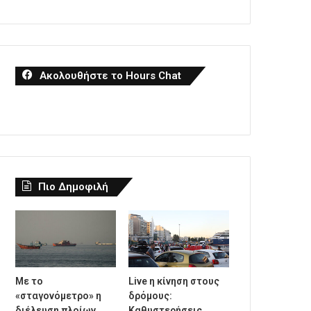
Ακολουθήστε το Hours Chat
Πιο Δημοφιλή
Με το
Live η κίνηση στους
«σταγονόμετρο» η
δρόμους:
διέλευση πλοίων
Καθυστερήσεις