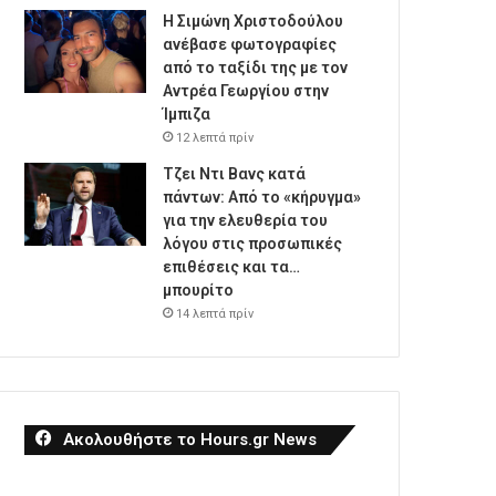
Η Σιμώνη Χριστοδούλου
ανέβασε φωτογραφίες
από το ταξίδι της με τον
Αντρέα Γεωργίου στην
Ίμπιζα
12 λεπτά πρίν
Τζει Ντι Βανς κατά
πάντων: Από το «κήρυγμα»
για την ελευθερία του
λόγου στις προσωπικές
επιθέσεις και τα…
μπουρίτο
14 λεπτά πρίν
Ακολουθήστε το Hours.gr News