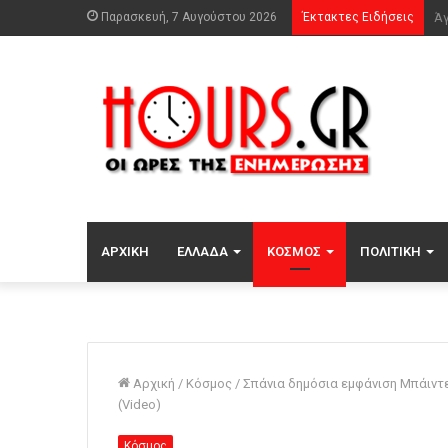
Παρασκευή, 7 Αυγούστου 2026
Έκτακτες Ειδήσεις
ΑΡΧΙΚΉ
ΕΛΛΆΔΑ
ΚΌΣΜΟΣ
ΠΟΛΙΤΙΚΉ
Αρχική
/
Κόσμος
/
Σπάνια δημόσια εμφάνιση Μπάιντε
(Video)
Κόσμος