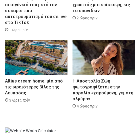
οικογένειά του μετά τον
χρωστάς μια επίσκεψη, εις
σοκαριστικό
το επανιδείν
αυτοτραυματισμό του σε live
2 ώρες πρίν
στο TikTok
1 ώρα πρίν
Altius dream home, μία από
H Αποστολία Ζώη
τις ωραιότερες βίλες της
φωτογραφίζεται στην
Λευκάδας
παραλία «χαρούμενη, γεμάτη
αλμύρα»
3 ώρες πρίν
4 ώρες πρίν