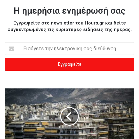
Η ημερήσια ενημέρωσή σας
Εγγραφείτε στο newsletter του Hours.gr και δείτε
συγκεντρωμένες τις κυριότερες ειδήσεις της ημέρας.
Ε
ι
σ
ά
γ
ε
τ
ε
τ
η
ν
η
λ
ε
κ