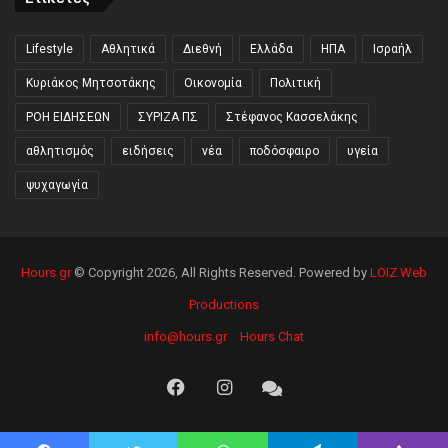
Lifestyle
Αθλητικά
Διεθνή
Ελλάδα
ΗΠΑ
Ισραήλ
Κυριάκος Μητσοτάκης
Οικονομία
Πολιτική
ΡΟΗ ΕΙΔΗΣΕΩΝ
ΣΥΡΙΖΑ ΠΣ
Στέφανος Κασσελάκης
αθλητισμός
ειδήσεις
νέα
ποδόσφαιρο
υγεία
ψυχαγωγία
Hours.gr
© Copyright 2026, All Rights Reserved. Powered by
LOIZ Web
Productions
info@hours.gr
Hours Chat
Facebook
Instagram
Hours
Chat