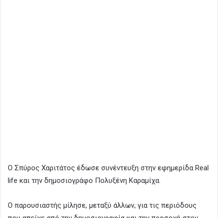
Ο Σπύρος Χαριτάτος έδωσε συνέντευξη στην εφημερίδα Real
life και την δημοσιογράφο Πολυξένη Καραμίχα.
O παρουσιαστής μίλησε, μεταξύ άλλων, για τις περιόδους
που απείχε από την δημοσιογραφία και την προσοχή στον