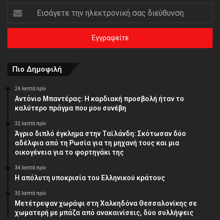
Εισάγετε
την
ηλεκτρονική
σας
διεύθυνση
Πιο Δημοφιλή
24 λεπτά πρίν
Αντόνιο Μπαντέρας: Η καρδιακή προσβολή ήταν το
καλύτερο πράγμα που μου συνέβη
32 λεπτά πρίν
Άγριο διπλό έγκλημα στην Ταϊλάνδη: Σκότωσαν δύο
αδέλφια από τη Ρωσία για τη μηχανή τους και μια
οικογένεια για το φορτηγάκι της
34 λεπτά πρίν
Η απόλυτη υποκρισία του Ελληνικού κράτους
35 λεπτά πρίν
Μετέτρεψαν χωράφι στη Χαλκηδόνα Θεσσαλονίκης σε
χωματερή με μπάζα από ανακαινίσεις, δύο συλλήψεις