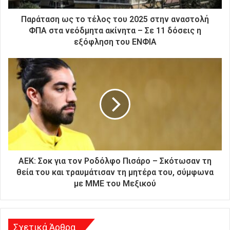
τ
ρ
Παράταση ως το τέλος του 2025 στην αναστολή
ο
ΦΠΑ στα νεόδμητα ακίνητα – Σε 11 δόσεις η
ν
εξόφληση του ΕΝΦΙΑ
ι
κ
ή
σ
α
ς
δ
ι
ε
ύ
θ
AEK: Σοκ για τον Ροδόλφο Πισάρο – Σκότωσαν τη
υ
θεία του και τραυμάτισαν τη μητέρα του, σύμφωνα
ν
με ΜΜΕ του Μεξικού
σ
η
Σχετικά Άρθρα