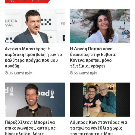
Αντόνιο Μπαντέρας: Η
Η Δανάη Παππά κάνει
καρδιακή προσβολή ήταν το
διακοπές στην Εύβοια:
καλύτερο πράγμα που μου
Κανένα πρέπει, μόνο
συνέβη
τζιτζίκια, γράφει
35 λεπτά πρίν
55 λεπτά πρίν
Πέρεζ Χίλτον: Μπορεί να
Λάμπρος Κωνσταντάρας για
επικοινωνήσει, αυτό μας
τα πρώτα γενέθλια χωρίς
δίνει ελπίδα, λέει η
τον πατέρα του: Μου