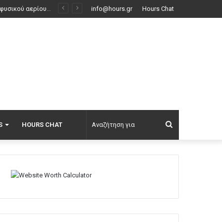
Συνελήφθη ανήλικος μαθητής στη Φλόριντα: Σχεδίαζε ληστεία με φίλο του, βρέθηκαν αυτοσχέδια όπλα και εκρηκτικοί μηχανισμοί στο δωμάτιό του
info@hours.gr
Hours Chat
Αναζήτηση
S
HOURS CHAT
για