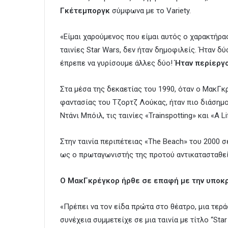
Γκέτεμποργκ
σύμφωνα με το Variety.
«Είμαι χαρούμενος που είμαι αυτός ο χαρακτήρα
ταινίες Star Wars, δεν ήταν δημοφιλείς. Ήταν δ
έπρεπε να γυρίσουμε άλλες δύο!
Ήταν περίεργο
Στα μέσα της δεκαετίας του 1990, όταν ο ΜακΓκ
φαντασίας του Τζορτζ Λούκας, ήταν πιο διάσημο
Ντάνι Μπόιλ, τις ταινίες «Trainspotting» και «A Li
Στην ταινία περιπέτειας «The Beach» του 2000 
ως ο πρωταγωνιστής της προτού αντικατασταθεί
Ο ΜακΓκρέγκορ ήρθε σε επαφή με την υποκρι
«Πρέπει να τον είδα πρώτα στο θέατρο, μια τεράσ
συνέχεια συμμετείχε σε μια ταινία με τίτλο “Sta