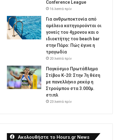
Conference League
16 λεπτά πρίν
Για ανθρωποκτονία από
αμέλεια κατηγορούνται οι
γονείς του 4χρονου και ο
ιδιοκτήτης του beach bar
στην Πάρο: Πώς έγινε η
τραγωδία
20 λεπτά πρίν
Παγκόσμιο Πρωτάθλημα
Στίβου Κ-20: Στην 7η θέση
με πανελλήνιο ρεκόρ η
Στρούμπου στα 3.000μ.
στιπλ
23 λεπτά πρίν
Ακολουθήστε το Hours.gr News