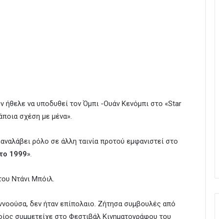
 ήθελε να υποδυθεί τον Όμπι -Ουάν Κενόμπι στο «Star
άποια σχέση με μένα».
αναλάβει ρόλο σε άλλη ταινία προτού εμφανιστεί στο
 το 1999
».
του Ντάνι Μπόιλ.
 εννοούσα, δεν ήταν επίπολαιο. Ζήτησα συμβουλές από
οίος συμμετείχε στο Φεστιβάλ Κινηματογράφου του