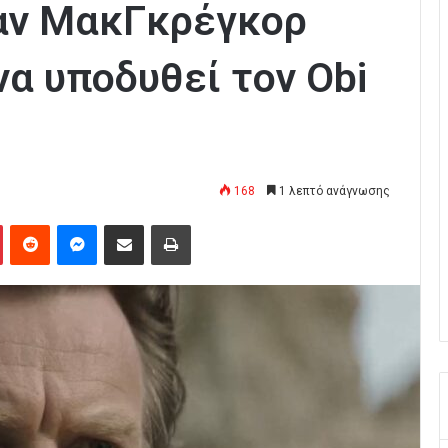
ύαν ΜακΓκρέγκορ
α υποδυθεί τον Obi
168
1 λεπτό ανάγνωσης
Pinterest
Reddit
Messenger
Κοινοποίηση μέσω Email
Εκτύπωση