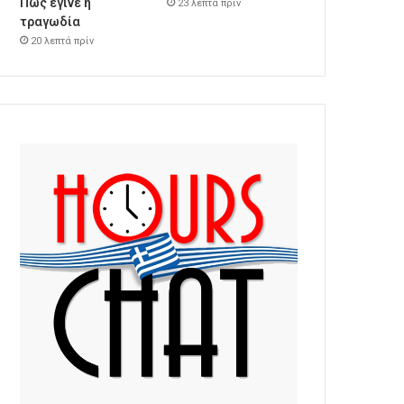
Πώς έγινε η
23 λεπτά πρίν
τραγωδία
20 λεπτά πρίν