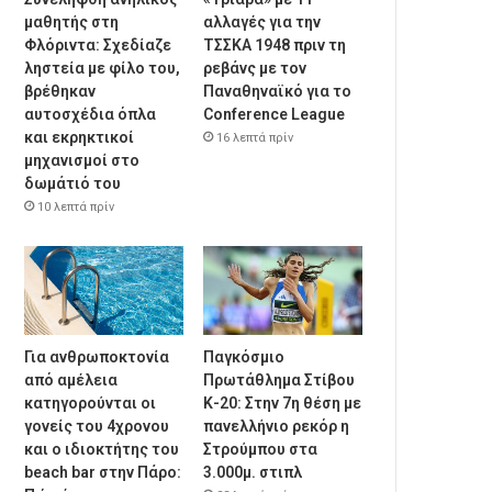
μαθητής στη
αλλαγές για την
Φλόριντα: Σχεδίαζε
ΤΣΣΚΑ 1948 πριν τη
ληστεία με φίλο του,
ρεβάνς με τον
βρέθηκαν
Παναθηναϊκό για το
αυτοσχέδια όπλα
Conference League
και εκρηκτικοί
16 λεπτά πρίν
μηχανισμοί στο
δωμάτιό του
10 λεπτά πρίν
Για ανθρωποκτονία
Παγκόσμιο
από αμέλεια
Πρωτάθλημα Στίβου
κατηγορούνται οι
Κ-20: Στην 7η θέση με
γονείς του 4χρονου
πανελλήνιο ρεκόρ η
και ο ιδιοκτήτης του
Στρούμπου στα
beach bar στην Πάρο:
3.000μ. στιπλ