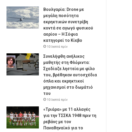
Βουλγαρία: Drone με
μεγάλη ποσότητα
εκρηκτικών συνετρίβη
κοντά σε αγωγό φυσικού
αερίου – Η Σόφια
κατηγορεί το Κίεβο
10 λεπτά πρίν
Συνελήφθη ανήλικος
μαθητής στη Φλόριντα:
Σχεδίαζε ληστεία με φίλο
του, βρέθηκαν αυτοσχέδια
όπλα και εκρηκτικοί
μηχανισμοί στο δωμάτιό
του
10 λεπτά πρίν
«Τριάρα» με 11 αλλαγές
για την ΤΣΣΚΑ 1948 πριν τη
ρεβάνς με τον
Παναθηναϊκό για το