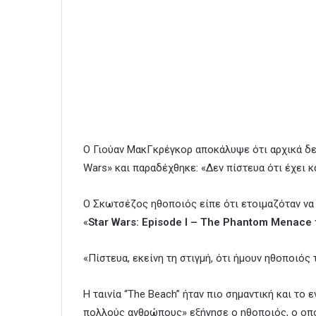
O Γιούαν ΜακΓκρέγκορ αποκάλυψε ότι αρχικά δεν
Wars» και παραδέχθηκε: «Δεν πίστευα ότι έχει κ
Ο Σκωτσέζος ηθοποιός είπε ότι ετοιμαζόταν να 
«
Star Wars: Episode I – The Phantom Menace
«Πίστευα, εκείνη τη στιγμή, ότι ήμουν ηθοποιός 
Η ταινία “The Beach” ήταν πιο σημαντική και το
πολλούς ανθρώπους» εξήγησε ο ηθοποιός, ο οπ