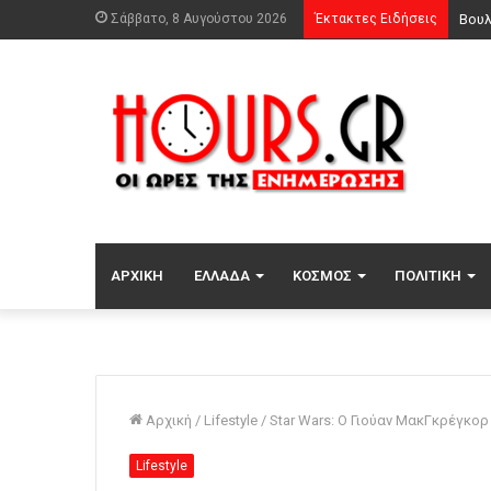
Σάββατο, 8 Αυγούστου 2026
Έκτακτες Ειδήσεις
ΑΡΧΙΚΉ
ΕΛΛΆΔΑ
ΚΌΣΜΟΣ
ΠΟΛΙΤΙΚΉ
Αρχική
/
Lifestyle
/
Star Wars: Ο Γιούαν ΜακΓκρέγκορ
Lifestyle