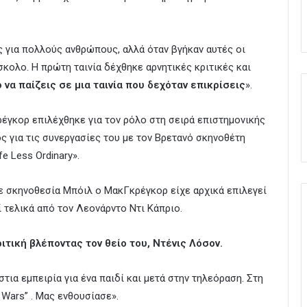
ς για πολλούς ανθρώπους, αλλά όταν βγήκαν αυτές οι
ύσκολο. Η πρώτη ταινία δέχθηκε αρνητικές κριτικές και
 να παίζεις σε μια ταινία που δεχόταν επικρίσεις
».
ρέγκορ επιλέχθηκε για τον ρόλο στη σειρά επιστημονικής
ς για τις συνεργασίες του με τον Βρετανό σκηνοθέτη
fe Less Ordinary».
σε σκηνοθεσία Μπόιλ ο ΜακΓκρέγκορ είχε αρχικά επιλεγεί
 τελικά από τον Λεονάρντο Ντι Κάπριο.
τική βλέποντας τον θείο του, Ντένις Λόσον.
τια εμπειρία για ένα παιδί και μετά στην τηλεόραση. Στη
r Wars” . Μας ενθουσίασε».