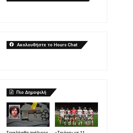
Ακολουθήστε το Hours Chat
Πιο Δημοφιλή
Συνελήφθη ανήλικος
«Τριάρα» με 11