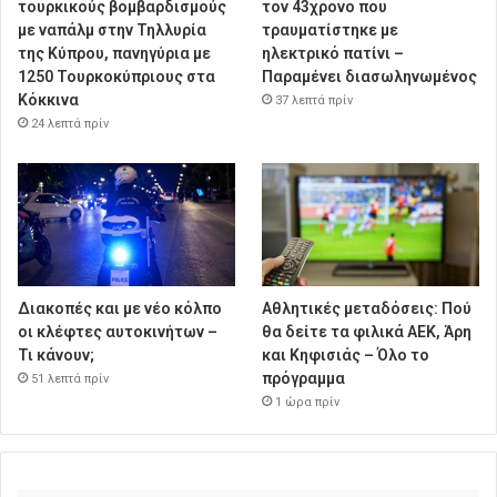
τουρκικούς βομβαρδισμούς
τον 43χρονο που
με ναπάλμ στην Τηλλυρία
τραυματίστηκε με
της Κύπρου, πανηγύρια με
ηλεκτρικό πατίνι –
1250 Τουρκοκύπριους στα
Παραμένει διασωληνωμένος
Κόκκινα
37 λεπτά πρίν
24 λεπτά πρίν
Διακοπές και με νέο κόλπο
Αθλητικές μεταδόσεις: Πού
οι κλέφτες αυτοκινήτων –
θα δείτε τα φιλικά ΑΕΚ, Άρη
Τι κάνουν;
και Κηφισιάς – Όλο το
πρόγραμμα
51 λεπτά πρίν
1 ώρα πρίν