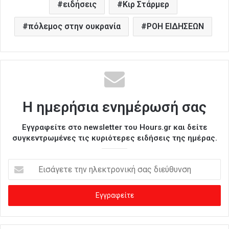
ειδήσεις
Κιρ Στάρμερ
πόλεμος στην ουκρανία
ΡΟΗ ΕΙΔΗΣΕΩΝ
Η ημερήσια ενημέρωσή σας
Εγγραφείτε στο newsletter του Hours.gr και δείτε
συγκεντρωμένες τις κυριότερες ειδήσεις της ημέρας.
Ε
ι
σ
ά
γ
ε
τ