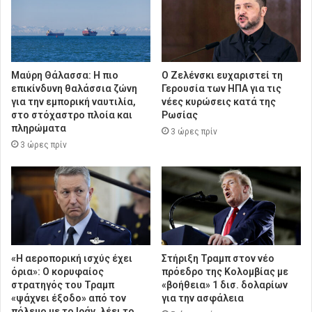
Μαύρη Θάλασσα: Η πιο
Ο Ζελένσκι ευχαριστεί τη
επικίνδυνη θαλάσσια ζώνη
Γερουσία των ΗΠΑ για τις
για την εμπορική ναυτιλία,
νέες κυρώσεις κατά της
στο στόχαστρο πλοία και
Ρωσίας
πληρώματα
3 ώρες πρίν
3 ώρες πρίν
«Η αεροπορική ισχύς έχει
Στήριξη Τραμπ στον νέο
όρια»: Ο κορυφαίος
πρόεδρο της Κολομβίας με
στρατηγός του Τραμπ
«βοήθεια» 1 δισ. δολαρίων
«ψάχνει έξοδο» από τον
για την ασφάλεια
πόλεμο με το Ιράν, λέει το