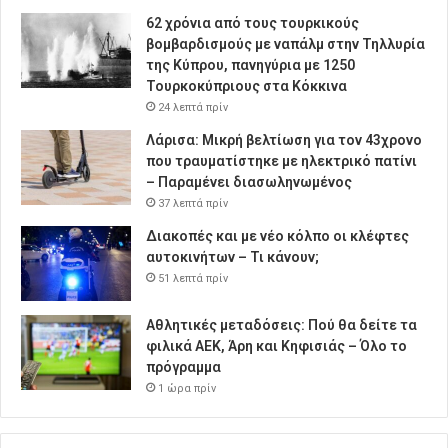
62 χρόνια από τους τουρκικούς
βομβαρδισμούς με ναπάλμ στην Τηλλυρία
της Κύπρου, πανηγύρια με 1250
Τουρκοκύπριους στα Κόκκινα
24 λεπτά πρίν
Λάρισα: Μικρή βελτίωση για τον 43χρονο
που τραυματίστηκε με ηλεκτρικό πατίνι
– Παραμένει διασωληνωμένος
37 λεπτά πρίν
Διακοπές και με νέο κόλπο οι κλέφτες
αυτοκινήτων – Τι κάνουν;
51 λεπτά πρίν
Αθλητικές μεταδόσεις: Πού θα δείτε τα
φιλικά ΑΕΚ, Άρη και Κηφισιάς – Όλο το
πρόγραμμα
1 ώρα πρίν