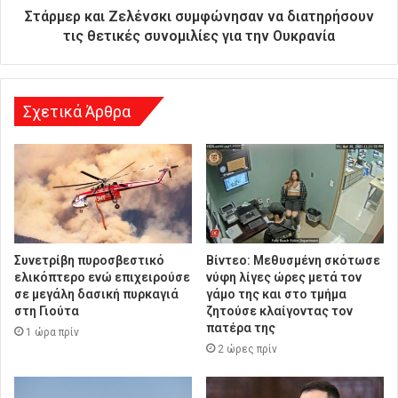
ύ
Στάρμερ και Ζελένσκι συμφώνησαν να διατηρήσουν
θ
τις θετικές συνομιλίες για την Ουκρανία
υ
ν
σ
η
Σχετικά Άρθρα
Συνετρίβη πυροσβεστικό
Βίντεο: Μεθυσμένη σκότωσε
ελικόπτερο ενώ επιχειρούσε
νύφη λίγες ώρες μετά τον
σε μεγάλη δασική πυρκαγιά
γάμο της και στο τμήμα
στη Γιούτα
ζητούσε κλαίγοντας τον
πατέρα της
1 ώρα πρίν
2 ώρες πρίν