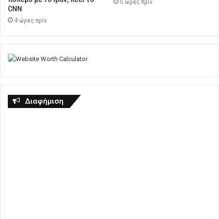
5 ώρες πρίν
CNN
4 ώρες πρίν
Διαφήμιση