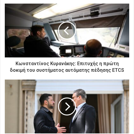
ε
τ
η
ν
η
λ
ε
κ
τ
ρ
Κωνσταντίνος Κυρανάκης: Επιτυχής η πρώτη
ο
δοκιμή του συστήματος αυτόματης πέδησης ETCS
ν
ι
κ
ή
σ
α
ς
δ
ι
ε